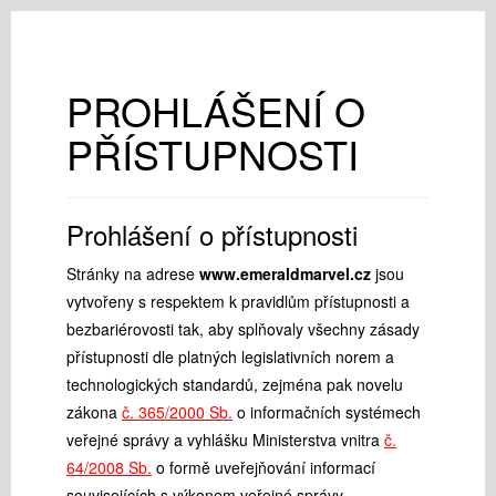
PROHLÁŠENÍ O
PŘÍSTUPNOSTI
Prohlášení o přístupnosti
Stránky na adrese
www.emeraldmarvel.cz
jsou
vytvořeny s respektem k pravidlům přístupnosti a
bezbariérovosti tak, aby splňovaly všechny zásady
přístupnosti dle platných legislativních norem a
technologických standardů, zejména pak novelu
zákona
č. 365/2000 Sb.
o informačních systémech
veřejné správy a vyhlášku Ministerstva vnitra
č.
64/2008 Sb.
o formě uveřejňování informací
souvisejících s výkonem veřejné správy