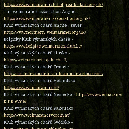
http://www.weimaranerclubofgreatbritain.org.uk/
The weimaraner association Anglie -
http://www.weimaraner-association.org.uk/
Klub výmarských ohařů Anglie - sever -
http://www.northern-weimaraner.org.uk/
Belgický klub výmarských ohařů -
http://www.belgianweimaranerclub.be/
Klub výmarských ohařů Finsko -
https://weimarinseisojakerho.fi/
Klub výmarských ohařů Francie -
http://cercledesamateursdubraquedeweimar.com/
Klub výmarských ohařů Holandsko -
http://www.weimaraners.nl/
Klub výmarských ohařů Německo -
http://www.weimaraner-
klub-ev.de/
Klub výmarských ohařů Rakousko -
http://www.weimaranerverein.at/
Klub výmarských ohařů Švédsko -
http://www.weimaranerklubben.se/