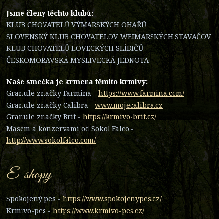
Jsme členy těchto klubů:
KLUB CHOVATELŮ VÝMARSKÝCH OHAŘŮ
SLOVENSKÝ KLUB CHOVATELOV WEIMARSKÝCH STAVAČOV
KLUB CHOVATELŮ LOVECKÝCH SLÍDIČŮ
ČESKOMORAVSKÁ MYSLIVECKÁ JEDNOTA
Naše smečka je krmena těmito krmivy:
Granule značky Farmina -
https://www.farmina.com/
Granule značky Calibra -
www.mojecalibra.cz
Granule značky Brit -
https://krmivo-brit.cz/
Masem a konzervami od Sokol Falco -
http://www.sokolfalco.com/
E-shopy
Spokojený pes -
https://www.spokojenypes.cz/
Krmivo-pes -
https://www.krmivo-pes.cz/