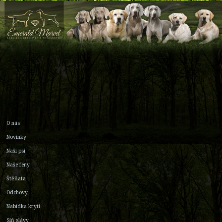
O nás
Novinky
Naši psi
Naše feny
Štěňata
Odchovy
Nabídka krytí
Síň slávy