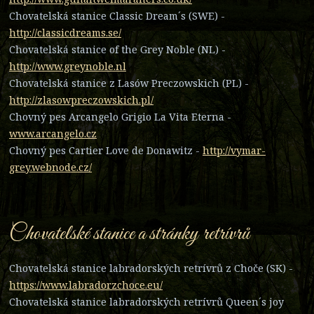
Chovatelská stanice Classic Dream´s (SWE) -
http://classicdreams.se/
Chovatelská stanice of the Grey Noble (NL) -
http://www.greynoble.nl
Chovatelská stanice z Lasów Preczowskich (PL) -
http://zlasowpreczowskich.pl/
Chovný pes Arcangelo Grigio La Vita Eterna -
www.arcangelo.cz
Chovný pes Cartier Love de Donawitz -
http://vymar-
grey.webnode.cz/
Chovatelské stanice a stránky retrívrů
Chovatelská stanice labradorských retrívrů z Choče (SK) -
https://www.labradorzchoce.eu/
Chovatelská stanice labradorských retrívrů Queen´s joy