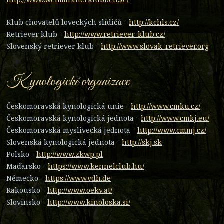
Klub chovatelů loveckých slídičů -
http://kchls.cz/
Retriever klub -
http://www.retriever-klub.cz/
Slovenský retriever klub -
http://www.slovak-retriever.org
Kynologické organizace
Českomoravská kynologická unie -
http://www.cmku.cz/
Českomoravská kynologická jednota -
http://www.cmkj.eu/
Českomoravská myslivecká jednota -
http://www.cmmj.cz/
Slovenská kynologická jednota -
http://skj.sk
Polsko -
http://www.zkwp.pl
Maďarsko -
https://www.kennelclub.hu/
Německo -
https://www.vdh.de
Rakousko -
http://www.oekv.at/
Slovinsko -
http://www.kinoloska.si/