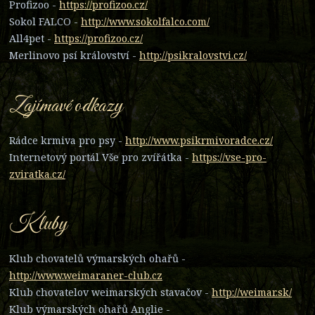
Profizoo -
https://profizoo.cz/
Sokol FALCO -
http://www.sokolfalco.com/
All4pet -
https://profizoo.cz/
Merlinovo psí království -
http://psikralovstvi.cz/
Zajímavé odkazy
Rádce krmiva pro psy -
http://www.psikrmivoradce.cz/
Internetový portál Vše pro zvířátka -
https://vse-pro-
zviratka.cz/
Kluby
Klub chovatelů výmarských ohařů -
http://www.weimaraner-club.cz
Klub chovatelov weimarských stavačov -
http://weimar.sk/
Klub výmarských ohařů Anglie -