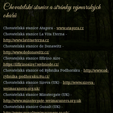
Chovatelské stanice a stránky výmarských
ohařů
Chovatelská stanice Atagora -
www.atagora.cz
Chovatelská stanice La Vita Eterna -
http://www.lavitaeterna.cz
Chovatelská stanice de Donawitz -
http://www.dedonawitz.cz/
Chovatelská stanice Ilfirino Aire -
https://ilfirinoaire7.webnode.cz/
Chovatelská stanice od Rybníka Podhoráku -
http://www.od-
rybnika-podhoraku.8u.cz/
Chovatelská stanice Sireva (UK) -
http://www.sireva-
weimaraners.org.uk/
Chovatelská stanice Minstergate (UK) -
http://www.minstergate-weimaraners.org.uk
Chovatelská stanice Gunalt (UK) -
http://www.gunaltweimaraners.co.uk/