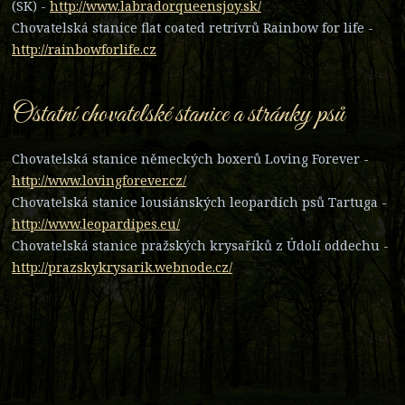
(SK) -
http://www.labradorqueensjoy.sk/
Chovatelská stanice flat coated retrívrů Rainbow for life -
http://rainbowforlife.cz
Ostatní chovatelské stanice a stránky psů
Chovatelská stanice německých boxerů Loving Forever -
http://www.lovingforever.cz/
Chovatelská stanice lousiánských leopardích psů Tartuga -
http://www.leopardipes.eu/
Chovatelská stanice pražských krysaříků z Údolí oddechu -
http://prazskykrysarik.webnode.cz/