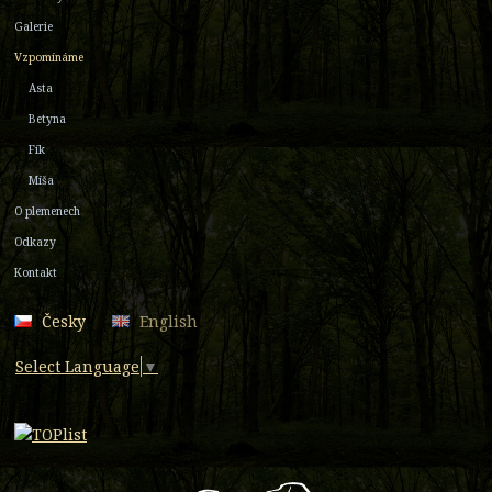
Galerie
Vzpomínáme
Asta
Betyna
Fík
Míša
O plemenech
Odkazy
Kontakt
Česky
English
Select Language
▼