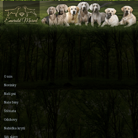
O nás
Novinky
Naši psi
Naše feny
Štěňata
Odchovy
Nabídka krytí
Síň slávy