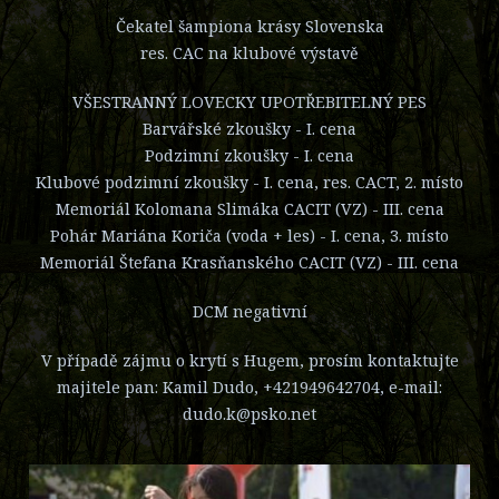
Čekatel šampiona krásy Slovenska
res. CAC na klubové výstavě
VŠESTRANNÝ LOVECKY UPOTŘEBITELNÝ PES
Barvářské zkoušky - I. cena
Podzimní zkoušky - I. cena
Klubové podzimní zkoušky - I. cena, res. CACT, 2. místo
Memoriál Kolomana Slimáka CACIT (VZ) - III. cena
Pohár Mariána Koriča (voda + les) - I. cena, 3. místo
Memoriál Štefana Krasňanského CACIT (VZ) - III. cena
DCM negativní
V případě zájmu o krytí s Hugem, prosím kontaktujte
majitele pan: Kamil Dudo, +421949642704, e-mail:
dudo.k@psko.net