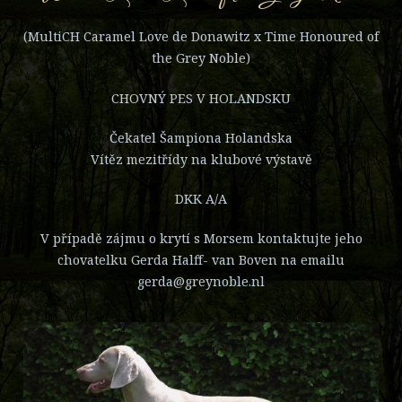
(MultiCH Caramel Love de Donawitz x Time Honoured of
the Grey Noble)
CHOVNÝ PES V HOLANDSKU
Čekatel Šampiona Holandska
Vítěz mezitřídy na klubové výstavě
DKK A/A
V případě zájmu o krytí s Morsem kontaktujte jeho
chovatelku Gerda Halff- van Boven na emailu
gerda@greynoble.nl