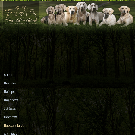
O nás
Novinky
Naši psi
Naše feny
Štěňata
Odchovy
Nabídka krytí
Síň slávy