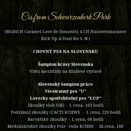
Cis from Schwarzenberk Park
(MultiCH Caramel Love de Donawitz x CH Hunsweimaraner
Kick Up A Dust for S. N.)
CHOVNÝ PES NA SLOVENSKU
Šampion krásy Slovenska
Vítěz mezitřídy na klubové výstavě
Slovenský šampion práce
Všestranný pes "U"
Lovecky upotřebitelný pes "LUP"
Zkoušky vloh (SK) - I. cena, 163 bodů
Podzimní zkoušky (CACT) KCHWS - I. cena, 229 bodů
Barvářské zkoušky - I. cena, 68 bodů
Medzinárodné zkoušky Pole -voda KCHHS - III.cena, 188