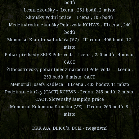
bodů
Lesní zkoušky - I.cena , 251 bodů, 2. místo
Zkoušky vodní práce - I.cena , 105 bodů
Medzinárodní zkoušky Pole-voda KCHWS - III.cena , 240
bodů
Memoriál Klaudiusa Lukáča (VZ) - III. cena , 406 bodů, 12.
místo
Pohár předsedy SKPS Pole-voda - I.cena , 256 bodů , 4 místo,
CACT
Žitnoostrovský pohár (medzinárodní) Pole-voda - I.cena ,
253 bodů, 6 místo, CACT
Memoriál Josefa Kadleca - III.cena , 433 bodov, 11 místo
Podzimní zkušky (CACT) KCHWS - I.cena, 245 bodů, 2 místo,
CACT, Slovenský šampión práce
Memoriál Kolomana Slimáka (VZ) - II.cena, 265 bodů, 8.
místo
DKK A/A, DLK 0/0, DCM - negativní