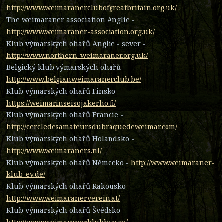
http://www.weimaranerclubofgreatbritain.org.uk/
The weimaraner association Anglie -
http://www.weimaraner-association.org.uk/
Klub výmarských ohařů Anglie - sever -
http://www.northern-weimaraner.org.uk/
Belgický klub výmarských ohařů -
http://www.belgianweimaranerclub.be/
Klub výmarských ohařů Finsko -
https://weimarinseisojakerho.fi/
Klub výmarských ohařů Francie -
http://cercledesamateursdubraquedeweimar.com/
Klub výmarských ohařů Holandsko -
http://www.weimaraners.nl/
Klub výmarských ohařů Německo -
http://www.weimaraner-
klub-ev.de/
Klub výmarských ohařů Rakousko -
http://www.weimaranerverein.at/
Klub výmarských ohařů Švédsko -
http://www.weimaranerklubben.se/