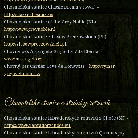
Chovatelská stanice Classic Dream´s (SWE) -
http://classicdreams.se/
Chovatelská stanice of the Grey Noble (NL) -
http://www.greynoble.nl
Chovatelská stanice z Lasów Preczowskich (PL) -
http://zlasowpreczowskich.pl/
Chovný pes Arcangelo Grigio La Vita Eterna -
www.arcangelo.cz
Chovný pes Cartier Love de Donawitz -
http://vymar-
grey.webnode.cz/
Chovatelské stanice a stránky retrívrů
Chovatelská stanice labradorských retrívrů z Choče (SK) -
https://www.labradorzchoce.eu/
Chovatelská stanice labradorských retrívrů Queen´s joy