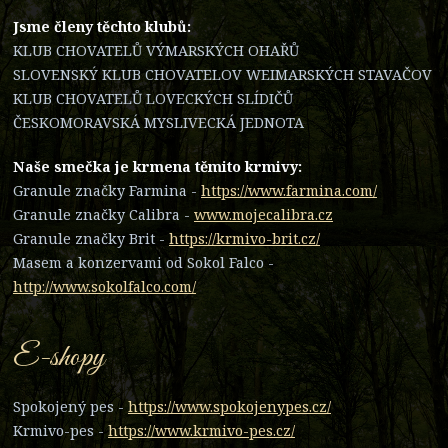
Jsme členy těchto klubů:
KLUB CHOVATELŮ VÝMARSKÝCH OHAŘŮ
SLOVENSKÝ KLUB CHOVATELOV WEIMARSKÝCH STAVAČOV
KLUB CHOVATELŮ LOVECKÝCH SLÍDIČŮ
ČESKOMORAVSKÁ MYSLIVECKÁ JEDNOTA
Naše smečka je krmena těmito krmivy:
Granule značky Farmina -
https://www.farmina.com/
Granule značky Calibra -
www.mojecalibra.cz
Granule značky Brit -
https://krmivo-brit.cz/
Masem a konzervami od Sokol Falco -
http://www.sokolfalco.com/
E-shopy
Spokojený pes -
https://www.spokojenypes.cz/
Krmivo-pes -
https://www.krmivo-pes.cz/