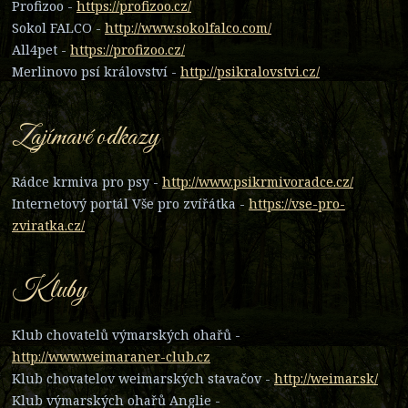
Profizoo -
https://profizoo.cz/
Sokol FALCO -
http://www.sokolfalco.com/
All4pet -
https://profizoo.cz/
Merlinovo psí království -
http://psikralovstvi.cz/
Zajímavé odkazy
Rádce krmiva pro psy -
http://www.psikrmivoradce.cz/
Internetový portál Vše pro zvířátka -
https://vse-pro-
zviratka.cz/
Kluby
Klub chovatelů výmarských ohařů -
http://www.weimaraner-club.cz
Klub chovatelov weimarských stavačov -
http://weimar.sk/
Klub výmarských ohařů Anglie -