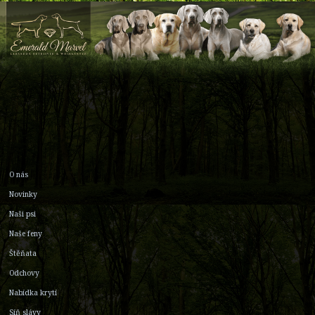
O nás
Novinky
Naši psi
Naše feny
Štěňata
Odchovy
Nabídka krytí
Síň slávy