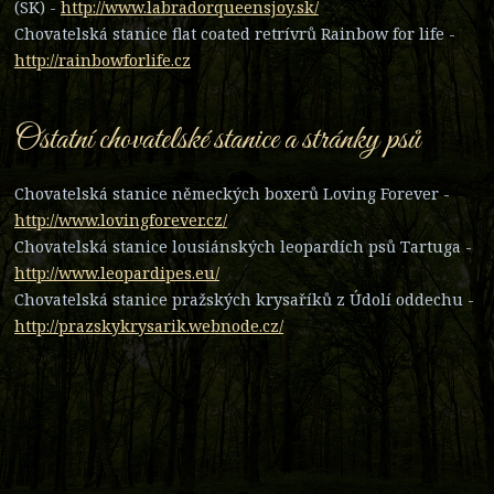
(SK) -
http://www.labradorqueensjoy.sk/
Chovatelská stanice flat coated retrívrů Rainbow for life -
http://rainbowforlife.cz
Ostatní chovatelské stanice a stránky psů
Chovatelská stanice německých boxerů Loving Forever -
http://www.lovingforever.cz/
Chovatelská stanice lousiánských leopardích psů Tartuga -
http://www.leopardipes.eu/
Chovatelská stanice pražských krysaříků z Údolí oddechu -
http://prazskykrysarik.webnode.cz/