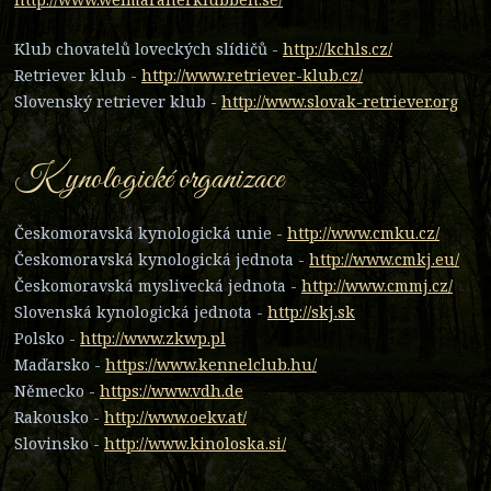
Klub chovatelů loveckých slídičů -
http://kchls.cz/
Retriever klub -
http://www.retriever-klub.cz/
Slovenský retriever klub -
http://www.slovak-retriever.org
Kynologické organizace
Českomoravská kynologická unie -
http://www.cmku.cz/
Českomoravská kynologická jednota -
http://www.cmkj.eu/
Českomoravská myslivecká jednota -
http://www.cmmj.cz/
Slovenská kynologická jednota -
http://skj.sk
Polsko -
http://www.zkwp.pl
Maďarsko -
https://www.kennelclub.hu/
Německo -
https://www.vdh.de
Rakousko -
http://www.oekv.at/
Slovinsko -
http://www.kinoloska.si/