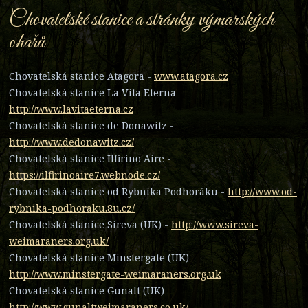
Chovatelské stanice a stránky výmarských
ohařů
Chovatelská stanice Atagora -
www.atagora.cz
Chovatelská stanice La Vita Eterna -
http://www.lavitaeterna.cz
Chovatelská stanice de Donawitz -
http://www.dedonawitz.cz/
Chovatelská stanice Ilfirino Aire -
https://ilfirinoaire7.webnode.cz/
Chovatelská stanice od Rybníka Podhoráku -
http://www.od-
rybnika-podhoraku.8u.cz/
Chovatelská stanice Sireva (UK) -
http://www.sireva-
weimaraners.org.uk/
Chovatelská stanice Minstergate (UK) -
http://www.minstergate-weimaraners.org.uk
Chovatelská stanice Gunalt (UK) -
http://www.gunaltweimaraners.co.uk/