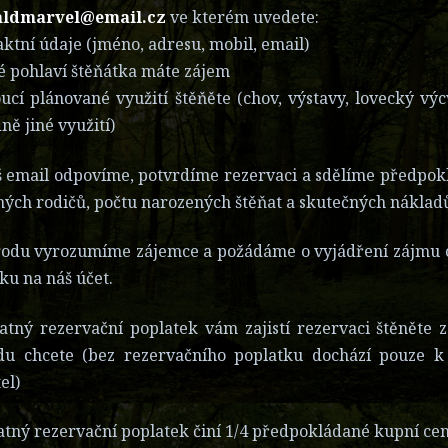
ldmarvel@email.cz
ve kterém uvedete:
aktní údaje (jméno, adresu, mobil, email)
ké pohlaví štěňátka máte zájem
ucí plánované využití štěňěte (chov, výstavy, lovecký výc
ně jiné využití)
 email odpovíme, potvrdíme rezervaci a sdělíme předpoklá
ých rodičů, počtu narozených štěňat a skutečných nákladů
rodu vyrozumíme zájemce a požádáme o vyjádření zájmu o
ku na náš účet.
atný rezervační poplatek vám zajistí rezervaci štěněte z
du chcete (bez rezervačního poplatku dochází pouze k
el)
atný rezervační poplatek činí 1/4 předpokládané kupní cen