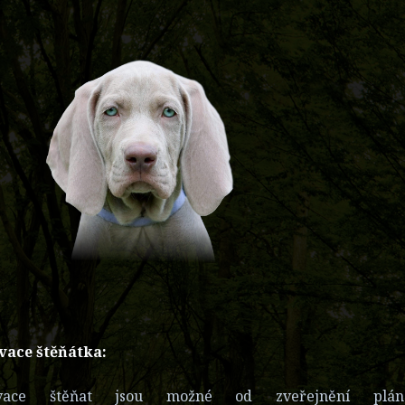
vace štěňátka:
rvace štěňat jsou možné od zveřejnění plán