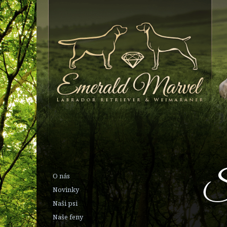
Š
O nás
Novinky
Naši psi
Naše feny