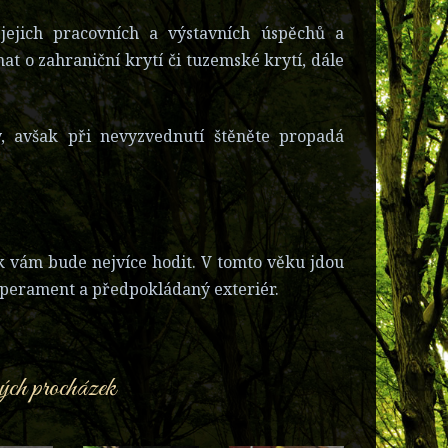
 jejich pracovních a výstavních úspěchů a
at o zahraniční krytí či tuzemské krytí, dále
, avšak při nevyzvednutí štěněte propadá
k vám bude nejvíce hodit. V tomto věku jdou
emperament a předpokládaný exteriér.
ných procházek