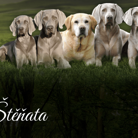
těňata