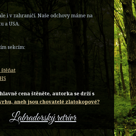
ale i v zahraničí. Naše odchovy máme na
ku a USA.
cím sekcím:
 štěňat
CHS
lavně cena štěněte, autorka se drží s
 vrhu, aneb jsou chovatelé zlatokopové?
Labradorský retrívr