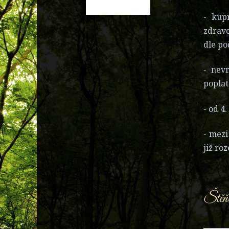
- kup
zdravo
dle po
- nev
poplat
- od 4
- mezi
již ro
Štěňá