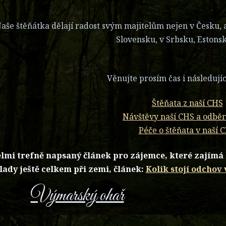
aše štěňátka dělají radost svým majitelům nejen v Česku, 
Slovensku, v Srbsku, Estons
Věnujte prosím čas i následují
Štěňata z naší CHS
Návštěvy naší CHS a odběr
Péče o štěňata v naší 
lmi trefně napsaný článek pro zájemce, které zajímá h
lady ještě celkem při zemi, článek:
Kolik stojí odchov
Výmarský ohař