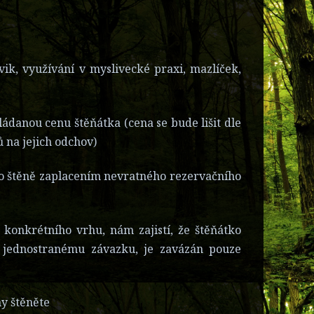
vik, využívání v myslivecké praxi, mazlíček,
danou cenu štěňátka (cena se bude lišit dle
 na jejich odchov)
 štěně zaplacením nevratného rezervačního
 konkrétního vrhu, nám zajistí, že štěňátko
 jednostranému závazku, je zavázán pouze
y štěněte