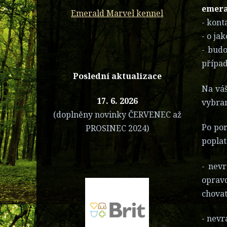
emera
Emerald Marvel kennel
- kont
- o ja
- budo
případ
Poslední aktualizace
Na váš
17. 6. 2026
vybran
(doplněny novinky ČERVENEC až
Po po
PROSINEC 2024)
poplat
- nevr
oprav
chovat
- nevr