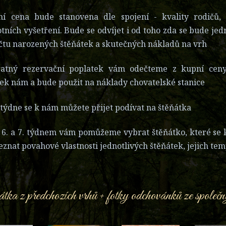
ní cena bude stanovena dle spojení - kvality rodičů,
tních vyšetření. Bude se odvíjet i od toho zda se bude jedn
čtu narozených štěňátek a skutečných nákladů na vrh
ratný rezervační poplatek vám odečteme z kupní ceny
ek nám a bude použit na náklady chovatelské stanice
. týdne se k nám můžete přijet podívat na štěňátka
 6. a 7. týdnem vám pomůžeme vybrat štěňátko, které se 
zeznat povahové vlastnosti jednotlivých štěňátek, jejich t
tka z předchozích vrhů + fotky odchovánků ze společ