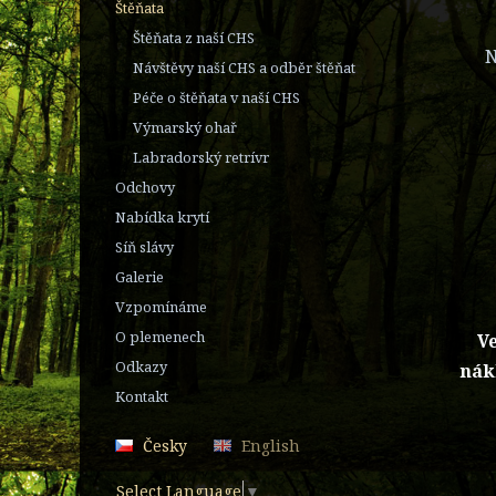
Štěňata
Štěňata z naší CHS
N
Návštěvy naší CHS a odběr štěňat
Péče o štěňata v naší CHS
Výmarský ohař
Labradorský retrívr
Odchovy
Nabídka krytí
Síň slávy
Galerie
Vzpomínáme
O plemenech
Ve
Odkazy
nák
Kontakt
Česky
English
Select Language
▼