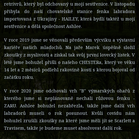
retrívrů, který byl odchovaný u mojí sestřenice. V listopadu
přibyla do naší chovatelské stanice fenka labradora
importovaná z Ukrajiny - HAILEY, která bydlí taktéž u mojí
sestřenice a dělá společnost Ashlee.
V roce 2019 jsme se věnovali především výcviku a výstavní
kariéře našich mlaďochů. Na jaře Marek úspěšně složil
zkoušky z myslivosti a získal tak svůj první lovecký lístek. V
létě jsme bohužel přišli o našeho CHESTERa, který ve věku
14 let a 2 měsíců podlehl rakovině kostí s kterou bojoval od
začátku roku.
V roce 2020 jsme odchovali vrh "B" výmarských ohařů z
kterého jsme si neplánovaně nechali růžovou fenku -
ZARU. Ashlee bohužel nezabřezla, takže jsme další vrh
labradorů museli o rok posunout. Kvůli covidu nám
bohužel zrušili zkoušky na které jsme měli jít se Scarlett a
Travisem, takže je budeme muset absolvovat další rok.