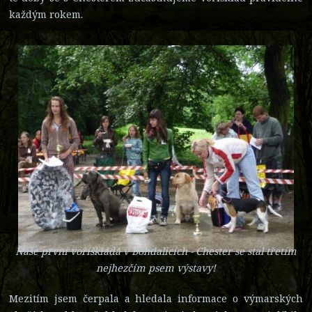
každým rokem.
Naše první voříškiáda v Bohdalicích - Chester se stal třetím
nejhezčím psem výstavy!
Mezitím jsem čerpala a hledala informace o výmarských