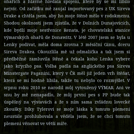
ohařích a hlavně hledala spojení, které by se mi líbilo
nejvíc. Od začátku mě zaujal importovaný pes z UK Sireva
Drake a chtěla jsem, aby ho moje štěně mělo v rodokmenu.
Shodou okolností jsem zjistila, že v Dolních Dunajovicích,
kde bydlí moje sestřenice Renata, je chovatelská stanice
výmarských ohařů de Donawitz. V létě 2007 jsem se byla u
Lenky podívat, měla doma zrovna 3 měsíční Ginu, dceru
Sireva Drakea. Okouzlila mě už odmalička a tak jsem si
předběžně zamluvila štěně a čekala koho Lenka vybere
jako krycího psa. Volba padla na anglického psa Sireva
Minstergate Paganini, který v ČR měl již jeden vrh štěňat,
která se mi hodně líbila, takže tu nebylo co rozmýšlet. V
srpnu roku 2010 se narodil můj vytoužený VÝMAR. Ani ve
snu by mě nenapadlo, že můj první pes s PP bude tak
úspěšný na výstavách a že s ním sama zvládnu lovecké
zkoušky. Díky Tylerovi se moje láska k tomuto plemeni
neustále prohlubovala a věděla jsem, že se chci tomuto
plemeni věnovat ve větší míře.