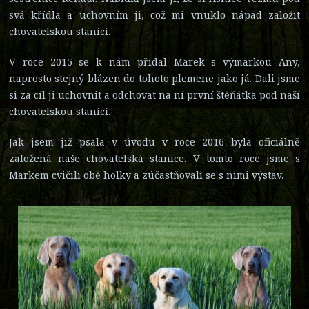
svá křídla a uchovním ji, což mi vnuklo nápad založit
chovatelskou stanici.
V roce 2015 se k nám přidal Marek s výmarkou Any,
naprosto stejný blázen do tohoto plemene jako já. Dali jsme
si za cíl ji uchovnit a odchovat na ní první štěňátka pod naší
chovatelskou stanicí.
Jak jsem již psala v úvodu v roce 2016 byla oficiálně
založená naše chovatelská stanice. V tomto roce jsme s
Markem cvičili obě holky a zúčastňovali se s nimi výstav.