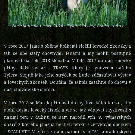
Naše smečka v roce 2016 - Tyler, Chester, Ashlee a Any
V roce 2017 jsme s oběma holkami složili lovecké zkoušky a
tak se obě staly chovnými fenami a my mohli postupně
plánovat na rok 2018 štěňátka. V létě 2017 do naší smečky
přibyl další výmar - TRAVIS, který je synovcem našeho
Tylera. Stejně jako jeho strýček se bude zúčastňovat výstav
a loveckých zkoušek. Doufám, že taktéž zasáhne do chovu v
naší chovatelské stanici.
V roce 2018 se Marek přihlásil do mysliveckého kurzu, aby
mohl dostat lovecký lístek a víc se tak věnovat myslivosti s
našimi psy. V dubnu se nám narodil vrh "A" výmarských
ohařů z kterého jsme si nechali fenku s červeným obojkem
- SCARLETT. V září se nám narodil vrh "A" labradorských