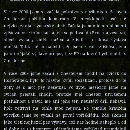
V roce 2006 jsem si začala pohrávat s myšlenkou, že bych
Chesterovi pořídila kamaráda. V encyklopedii psů mě
nejvíce zaujal výmarský ohař. Začala jsem o tomto plemeni
zjišťovat více informací a jela se podívat do Brna na výstavu,
abych výmary viděla naživo a zjistila co taková výstava
obnáší. Tolik mě to nadchlo, že jsem začala zjišťovat, zda
jsou i nějaké výstavy pro psy bez PP na které bych mohla s
Chesterem.
V roce 2009 jsme začali s Chesterem chodit na cvičák do
Hostěrádek, bylo to hlavně kvůli socializaci, protože do té
doby se s moc psy nesetkal. Po dvou měsících jsme na
cvičák přestali chodit, protože měl Chester utvrzenou
poslušnost a navíc mě ani jeho ten neustálý dril nebavil,
holt retrívři na tohle moc nejsou. Po tomhle krátkém
výcviku jsme se vydali na první voříškiádu, kde skončil
jako třetí nejhezčí pes výstavy, což nás hodně nakoplo a od
té doby se s Chesterem zúčastňujeme voříškiád pravidelně