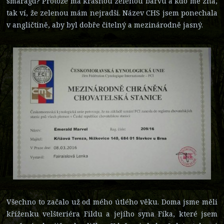
smaragd? Protože má krásnou zelenou barvu a kdo mě zná,
tak ví, že zelenou mám nejradši. Název CHS jsem ponechala
v angličtině, aby byl dobře čitelný a mezinárodně jasný.
Všechno to začalo už od mého útlého věku. Doma jsme měli
kříženku velšteriéra Fildu a jejího syna Fíka, které jsem