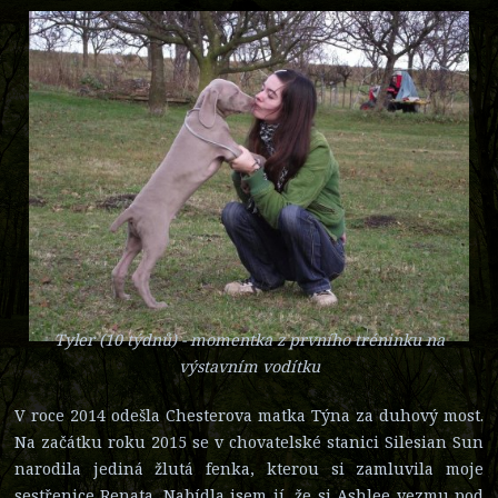
Tyler (10 týdnů) - momentka z prvního tréninku na
výstavním vodítku
V roce 2014 odešla Chesterova matka Týna za duhový most.
Na začátku roku 2015 se v chovatelské stanici Silesian Sun
narodila jediná žlutá fenka, kterou si zamluvila moje
sestřenice Renata. Nabídla jsem jí, že si Ashlee vezmu pod