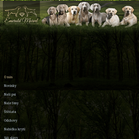
O nás
Novinky
Naši psi
Naše feny
Štěňata
Odchovy
Nabídka krytí
Síň slávy