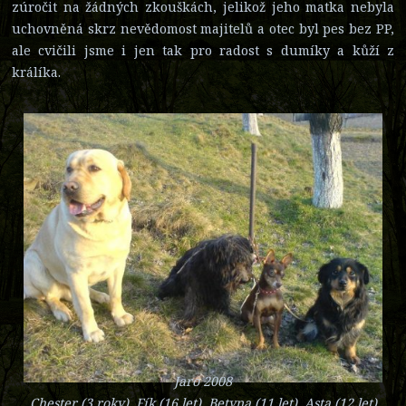
zúročit na žádných zkouškách, jelikož jeho matka nebyla
uchovněná skrz nevědomost majitelů a otec byl pes bez PP,
ale cvičili jsme i jen tak pro radost s dumíky a kůží z
králíka.
Jaro 2008
Chester (3 roky), Fík (16 let), Betyna (11 let), Asta (12 let)