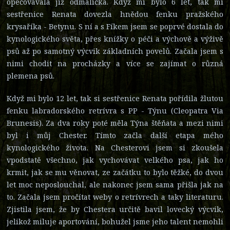
opečovávala již odmalička. Když mi bylo 6 let, tak mi
sestřenice Renata dovezla hnědou fenku pražského
krysaříka - Betynu. S ní a s Fíkem jsem se poprvé dostala do
kynologického světa, přes knížky o péči a výchově a výživě
psů až po samotný výcvik základních povelů. Začala jsem s
nimi chodit na procházky a více se zajímat o různá
plemena psů.
Když mi bylo 12 let, tak si sestřenice Renata pořídila žlutou
fenku labradorského retrívra s PP - Týnu (Cleopatra Via
Brunesis). Za dva roky poté měla Týna štěňata a mezi nimi
byl i můj Chester. Tímto začla další etapa mého
kynologického života. Na Chesterovi jsem si zkoušela
vpodstatě všechno, jak vychovávat velkého psa, jak ho
krmit, jak se mu věnovat, ze začátku to bylo těžké, do dvou
let moc neposlouchal, ale nakonec jsem sama přišla jak na
to. Začala jsem pročítat weby o retrívrech a taky literaturu.
Zjistila jsem, že by Chestera určitě bavil lovecký výcvik,
jelikož miluje aportování, bohužel jsme jeho talent nemohli