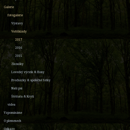
Galerie
fotogalerie
Výstavy
Voříškiády
2017
2016
2015
Zkoušky
Lovecký výcvik & Hony
Procházky & společné fotky
Naši psi
Štěňata & Krytí
videa
Vzpomínáme
O plemenech
Odkazy