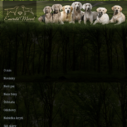
O nás
Novinky
Naši psi
Naše feny
Štěňata
Odchovy
Nabídka krytí
Síň slávy