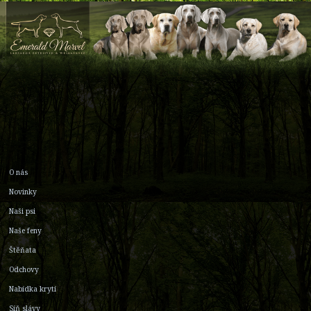
O nás
Novinky
Naši psi
Naše feny
Štěňata
Odchovy
Nabídka krytí
Síň slávy