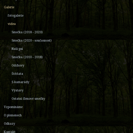
Galerie
fotogalerie
videa
Smečka (2018 - 2020)
Smečka (2020 - současnost)
Naši psi
Smečka (2010 - 2018)
Odchovy
Štěňata
S kamarády
Výstavy
Ostatní členové smečky
Vzpomínáme
O plemenech
Odkazy
Kontakt