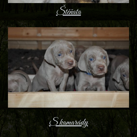
Štěňata
S kamarády