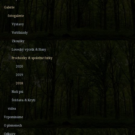
Galerie
fotogalerie
Výstavy
Voříškiády
Zkoušky
Lovecký výcvik & Hony
Procházky & společné fotky
2020
2019
2018
Naši psi
Štěňata & Krytí
videa
Vzpomínáme
O plemenech
Odkazy