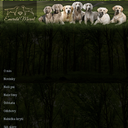
O nás
Novinky
Naši psi
Naše feny
Štěňata
Odchovy
Nabídka krytí
Síň slávy