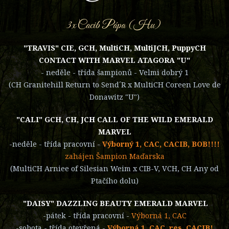
3x Cacib Pápa (Hu)
"TRAVIS" CIE, GCH, MultiCH, MultiJCH, PuppyCH
CONTACT WITH MARVEL ATAGORA "U"
- neděle - třída šampionů - Velmi dobrý 1
(CH Granitehill Return to Send´R x MultiCH Coreen Love de
Donawitz "U")
"CALI" GCH, CH, JCH CALL OF THE WILD EMERALD
MARVEL
-neděle - třída pracovní -
Výborný 1, CAC, CACIB, BOB!!!!
zahájen Šampion Maďarska
(MultiCH Arniee of Silesian Weim x CIB-V, VCH, CH Any od
Ptačího dolu)
"DAISY" DAZZLING BEAUTY EMERALD MARVEL
-pátek - třída pracovní -
Výborná 1, CAC
-sobota - třída otevřená -
Výborná 1, CAC, res. CACIB!