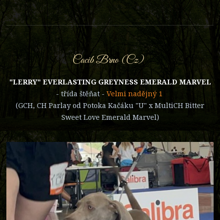
Cacib Brno (Cz)
"LERRY" EVERLASTING GREYNESS EMERALD MARVEL
- třída štěňat -
Velmi nadějný 1
(GCH, CH Parlay od Potoka Kačáku "U" x MultiCH Bitter
Sweet Love Emerald Marvel)