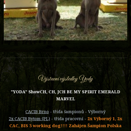
Výstavní výsledky Yody
"YODA" ShowCH, CH, JCH BE MY SPIRIT EMERALD
MARVEL
CACIB Brno
- třída šampionů - Výborný
2x CACIB Bytom (PL)
- třída pracovní -
2x Výborný 1, 2x
CAC, BIS 3 working dog!!!! Zahájen Šampion Polska