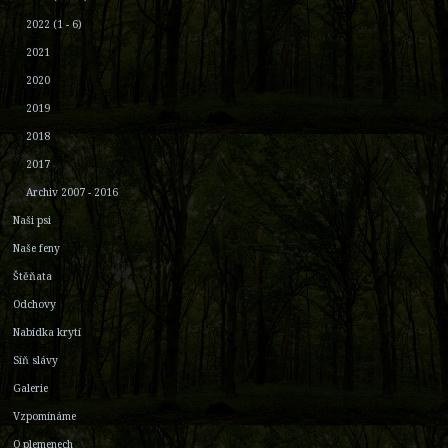
2022 (1 - 6)
2021
2020
2019
2018
2017
Archiv 2007 - 2016
Naši psi
Naše feny
Štěňata
Odchovy
Nabídka krytí
Síň slávy
Galerie
Vzpomínáme
O plemenech