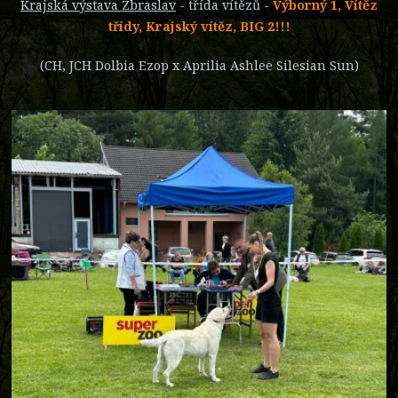
Krajská výstava Zbraslav
- třída vítězů -
Výborný 1, Vítěz
třídy, Krajský vítěz, BIG 2!!!
(CH, JCH Dolbia Ezop x Aprilia Ashlee Silesian Sun)