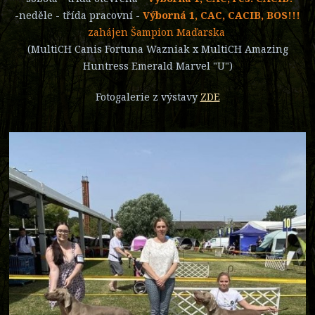
-neděle - třída pracovní -
Výborná 1, CAC, CACIB, BOS!!!
zahájen Šampion Maďarska
(MultiCH Canis Fortuna Wazniak x MultiCH Amazing
Huntress Emerald Marvel "U")
Fotogalerie z výstavy
ZDE