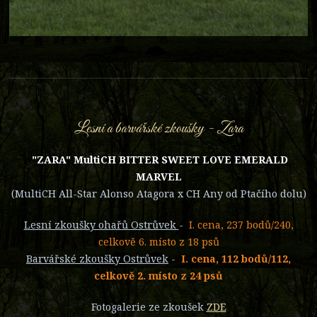
Lesní a barvářské zkoušky - Zara
"ZARA" MultiCH BITTER SWEET LOVE EMERALD
MARVEL
(MultiCH All-Star Alonso Atagora x CH Any od Ptačího dolu)
Lesní zkoušky ohařů Ostrůvek
-
I. cena, 237 bodů/240,
celkově 6. místo z 18 psů
Barvářské zkoušky Ostrůvek
-
I. cena, 112 bodů/112,
celkově 2. místo z 24 psů
Fotogalerie ze zkoušek
ZDE