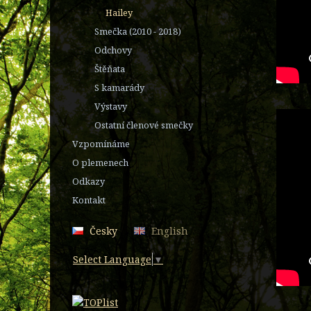
Hailey
Smečka (2010 - 2018)
Odchovy
Štěňata
S kamarády
Výstavy
Ostatní členové smečky
Vzpomínáme
O plemenech
Odkazy
Kontakt
Česky
English
Select Language
▼