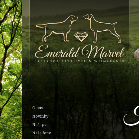
H
O nás
Novinky
Naši psi
Naše feny