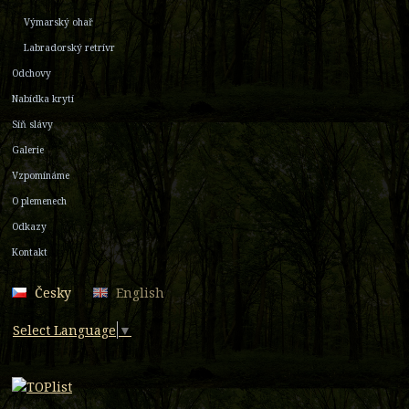
Výmarský ohař
Labradorský retrívr
Odchovy
Nabídka krytí
Síň slávy
Galerie
Vzpomínáme
O plemenech
Odkazy
Kontakt
Česky
English
Select Language
▼