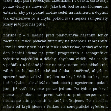
těžké najít psa s loveckými zkouškami i v Česku, často mají
pouze vlohy na chovnost). Jako třetí bod se zaměřujeme na
exteriér, aby pes pokud možno seděl na naši fenu a doplnil
tak exteriérově co jí chybí, pokud má i nějaké šampionáty
krásy je to pro nás plus.
Zhruba 2 – 3 měsíce před plánovaným háráním fenky
začínáme fence podávat vitaminy na podporu zabřeznutí.
První či druhý den hárání fenku odčervíme, sedmý až osmý
den hárání jdeme na první progesteron a sonografické
vyšetření vaječníků a dělohy, abychom věděli, zda je vše
v pořádku. Následně jdeme na progesteron ještě několikrát,
záleží na hodnotách jaké má fenka naměřené, abychom
správně načasovali vhodný den na krytí. Většinou kryjeme
i překrýváme, ale záleží na hodnotách progesteronu, pokud
jsou již vyšší kryjeme pouze jednou. Do týdne po krytí
jdeme s fenkou na první vakcinu proti herpes viru,
nechceme nic podcenit a raději očkujeme. Po necelém
měsíci od krytí jdeme s fenkou na sonografické vyšetření,