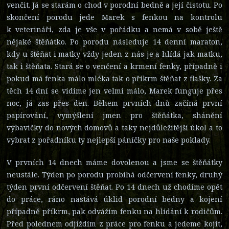
venčit. Já se starám o chod v porodní bedně a její čistotu. Po
skončení porodu jede Marek s fenkou na kontrolu
k veterináři, zda je vše v pořádku a nemá v sobě ještě
nějaké štěňátko. Po porodu následuje 14 denní maraton,
kdy u štěňat i matky vždy jeden z nás je a hlídá jak matku,
tak i štěňata. Stará se o venčení a krmení fenky, případně i
pokud má fenka málo mléka tak o příkrm štěňat z flašky. Za
těch 14 dní se vidíme jen velmi málo, Marek funguje přes
noc, já zas přes den. Během prvních dnů začíná první
papírování, vymýšlení jmen pro štěňátka, shánění
výbavičky do nových domovů a taky nejdůležitější úkol a to
vybrat z pořadníku ty nejlepší páníčky pro naše poklady.
V prvních 14 dnech máme dovolenou a jsme se štěňátky
neustále. Týden po porodu probíhá odčervení fenky, druhý
týden první odčervení štěňat. Po 14 dnech už chodíme opět
do práce, ráno nastává úklid porodní bedny a kojení
případně příkrm, pak odvážím fenku na hlídání k rodičům.
Před polednem odjíždím z práce pro fenku a jedeme kojit,