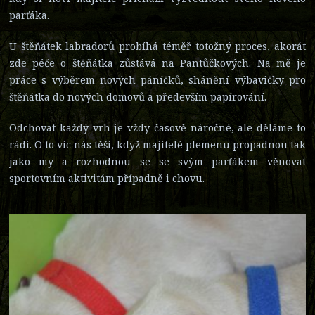
parťáka.
U štěňátek labradorů probíhá téměř totožný proces, akorát
zde péče o štěňátka zůstává na Pantůčkových. Na mě je
práce s výběrem nových páníčků, shánění výbavičky pro
štěňátka do nových domovů a především papírování.
Odchovat každý vrh je vždy časově náročné, ale děláme to
rádi. O to víc nás těší, když majitelé plemenu propadnou tak
jako my a rozhodnou se se svým parťákem věnovat
sportovním aktivitám případně i chovu.