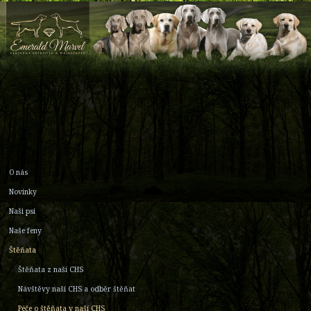
O nás
Novinky
Naši psi
Naše feny
Štěňata
Štěňata z naší CHS
Návštěvy naší CHS a odběr štěňat
Péče o štěňata v naší CHS