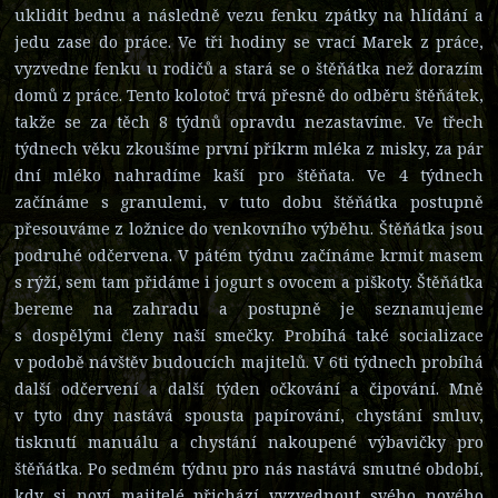
uklidit bednu a následně vezu fenku zpátky na hlídání a
jedu zase do práce. Ve tři hodiny se vrací Marek z práce,
vyzvedne fenku u rodičů a stará se o štěňátka než dorazím
domů z práce. Tento kolotoč trvá přesně do odběru štěňátek,
takže se za těch 8 týdnů opravdu nezastavíme. Ve třech
týdnech věku zkoušíme první příkrm mléka z misky, za pár
dní mléko nahradíme kaší pro štěňata. Ve 4 týdnech
začínáme s granulemi, v tuto dobu štěňátka postupně
přesouváme z ložnice do venkovního výběhu. Štěňátka jsou
podruhé odčervena. V pátém týdnu začínáme krmit masem
s rýží, sem tam přidáme i jogurt s ovocem a piškoty. Štěňátka
bereme na zahradu a postupně je seznamujeme
s dospělými členy naší smečky. Probíhá také socializace
v podobě návštěv budoucích majitelů. V 6ti týdnech probíhá
další odčervení a další týden očkování a čipování. Mně
v tyto dny nastává spousta papírování, chystání smluv,
tisknutí manuálu a chystání nakoupené výbavičky pro
štěňátka. Po sedmém týdnu pro nás nastává smutné období,
kdy si noví majitelé přichází vyzvednout svého nového