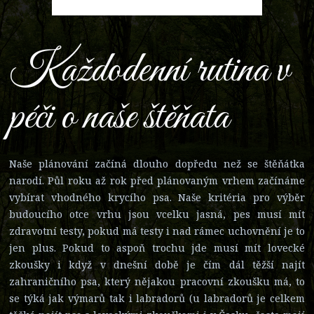
Každodenní rutina v
péči o naše štěňata
Naše plánování začíná dlouho dopředu než se štěňátka
narodí. Půl roku až rok před plánovaným vrhem začínáme
vybírat vhodného krycího psa. Naše kritéria pro výběr
budoucího otce vrhu jsou vcelku jasná, pes musí mít
zdravotní testy, pokud má testy i nad rámec uchovnění je to
jen plus. Pokud to aspoň trochu jde musí mít lovecké
zkoušky i když v dnešní době je čím dál těžší najít
zahraničního psa, který nějakou pracovní zkoušku má, to
se týká jak výmarů tak i labradorů (u labradorů je celkem