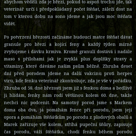
abychom věděli zda je březí, pokud to aspoň trochu jde, tak
veterinář určí i předpokládaný počet štěňat, záleží dost na
tom v kterou dobu na sono jdeme a jak jsou moc štěňata
vidět.
Po potvrzení březosti začínáme budoucí matce štěňat dávat
granule pro březí a kojící feny a každý týden mírně
zvyšujeme i dávku krmiva. Kromě granulí dostává i nadále
maso s přílohami jak je zvyklá plus doplňky stravy a
vitaminy, které dáváme našim psům běžně. Zhruba deset
dní před porodem jdeme na další vakcinu proti herpes
viru, kde fenku veterinář zkontroluje, zda je vše v pořádku.
Zhruba od 58. dne březosti jsem již s fenkou doma a bedlivě
ji hlídám, fenky nám rodí většinou kolem 60. dne, takže
nechci nic podcenit. Na samotný porod jsme s Markem
doma oba dva, já pomáhám fence při porodu, jsem její
opora a pomáhám štěňátkům po porodu z plodových obalů a
Marek zařizuje vše kolem, stříhá pupeční šňůry, zapisuje
čas porodu, váží štěňátka, chodí fenku během porodu