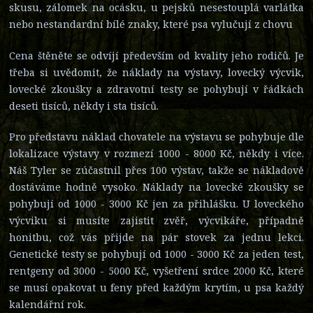
skusu, zálomek na ocásku, u pejsků nesestouplá varlátka
nebo nestandardní bílé znaky, které psa vylučují z chovu
Cena štěněte se odvíjí především od kvality jeho rodičů. Je
třeba si uvědomit, že náklady na výstavy, lovecký výcvik,
lovecké zkoušky a zdravotní testy se pohybují v řádkách
deseti tisíců, někdy i sta tisíců.
Pro představu náklad chovatele na výstavu se pohybuje dle
lokalizace výstavy v rozmezí 1000 - 8000 Kč, někdy i více.
Náš Tyler se zúčastnil přes 100 výstav, takže se nákladově
dostáváme hodně vysoko. Náklady na lovecké zkoušky se
pohybují od 1000 - 3000 Kč jen za přihlášku. U loveckého
výcviku si musíte zajistit zvěř, výcvikáře, případně
honitbu, což vás přijde na pár stovek za jednu lekci.
Genetické testy se pohybují od 1000 - 3000 Kč za jeden test,
rentgeny od 3000 - 5000 Kč, vyšetření srdce 2000 Kč, které
se musí opakovat u feny před každým krytím, u psa každý
kalendářní rok.