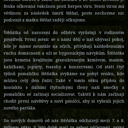
fenka očkovaná vakcínou proti herpes viru. Tento virus má
většinou za následek úmrtí štěňat, proto nechceme nic
podcenit a matku štěňat raději očkujeme.
Štěňátka od narození do odběru vyrůstají v rodinném
prostředí. První měsíc se s námi dělí o náš obývací pokoj,
kde je máme neustále na očích, přivykají každodennímu
ruchu domácnosti a učí se hygienickým návykům. Štěňátka
jsou krmena kvalitním granulovaným krmivem, masem,
kašičkami, jogurty, tvarohy a konzervami. Od stáří čtyř
týdnů pomaličku štěňátka zvykáme na pobyt venku, kde
můžou celý den řádit. Také v tomto věku přijdou do
kontaktu s dalšími čtyřnohými členy naší smečky a
pomaličku se začínají socializovat. Taktéž k nám začínají
chodit první návštěvy a noví páníčci, aby si vybrali jejich
nového parťáka.
Do nových domovů od nás štěňátka odcházejí mezi 7. a 8.
týdnem věku. V této době mají za sebou odčervení, první