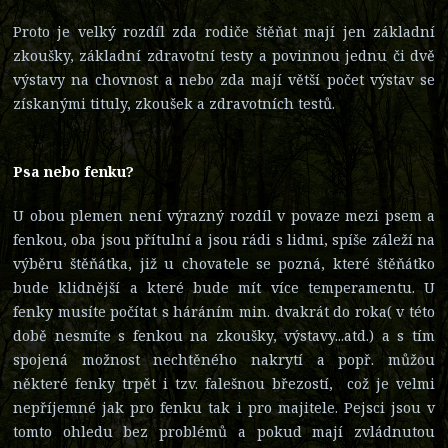
Proto je velký rozdíl zda rodiče štěňat mají jen základní
zkoušky, základní zdravotní testy a povinnou jednu či dvě
výstavy na chovnost a nebo zda mají větší počet výstav se
získanými tituly, zkoušek a zdravotních testů.
Psa nebo fenku?
U obou plemen není výrazný rozdíl v povaze mezi psem a
fenkou, oba jsou přítulní a jsou rádi s lidmi, spíše záleží na
výběru štěňátka, již u chovatele se pozná, které štěňátko
bude klidnější a které bude mít více temperamentu. U
fenky musíte počítat s háráním min. dvakrát do roka( v této
době nesmíte s fenkou na zkoušky, výstavy...atd.) a s tím
spojená možnost nechtěného nakrytí a popř. můžou
některé fenky trpět i tzv. falešnou březostí, což je velmi
nepříjemné jak pro fenku tak i pro majitele. Pejsci jsou v
tomto ohledu bez problémů a pokud mají zvládnutou