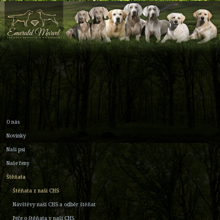
O nás
Novinky
Naši psi
Naše feny
Štěňata
Štěňata z naší CHS
Návštěvy naší CHS a odběr štěňat
Péče o štěňata v naší CHS