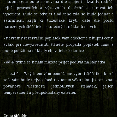
- kupní cena bude stanovena dle spojení - kvality rodičů,
jejich pracovních a výstavních úspěchů a zdravotních
vyšetření. Bude se odvíjet i od toho zda se bude jednat o
zahraniční krytí či tuzemské krytí, dále dle počtu
narozených štěňátek a skutečných nákladů na vrh
- nevratný rezervační poplatek vám odečteme z kupní ceny,
avšak při nevyzvednutí štěněte propadá poplatek nám a
bude použit na náklady chovatelské stanice
- od 4. týdne se k nám můžete přijet podívat na štěňátka
- mezi 6. a 7. týdnem vám pomůžeme vybrat štěňátko, které
se k vám bude nejvíce hodit. V tomto věku jdou již rozeznat
povahové vlastnosti jednotlivých štěňátek, jejich
temperament a předpokládaný exteriér.
Cena štěněte: