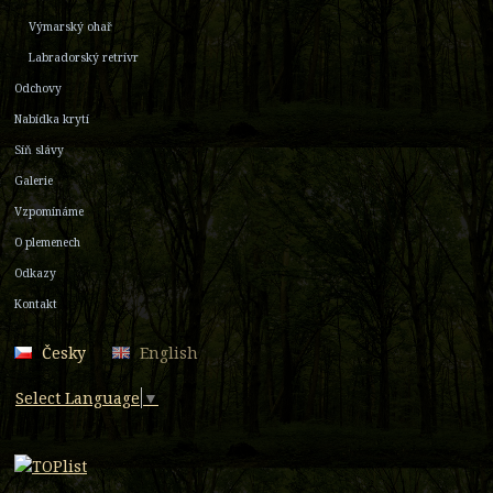
Výmarský ohař
Labradorský retrívr
Odchovy
Nabídka krytí
Síň slávy
Galerie
Vzpomínáme
O plemenech
Odkazy
Kontakt
Česky
English
Select Language
▼