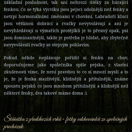
základní poslušnost, tak ani nehrozí útěky za hárající
fenkou. Co se týká výcviku jsou pejsci odolnější než fenky a
netrpí hormonálními změnami v chování. Labradoří kluci
jsou většinou dobráci a rvačky nevyvolávají a ani je
nevyhledávají u výmařích protějšků je to přesný opak, psi
jsou dominantnější, takže je potřeba je hlídat, aby zbytečně
nevyvolávali rvačky se stejným pohlavím.
Pokud někdo neplánuje pořídit si fenku na chov,
doporučujeme jako společníka spíše pejska, z vlastní
zkušenosti víme, že není pravdou to co si mnozí myslí a to
je, že je fenka mazlivější, klidnější a přítulnější, známe
spoustu pejsků co jsou mnohem přítulnější a klidnější než
některé fenky, dva takové máme doma :).
Štěňátka z předchozích vrhů + fotky odchovánků ze společných
procházek