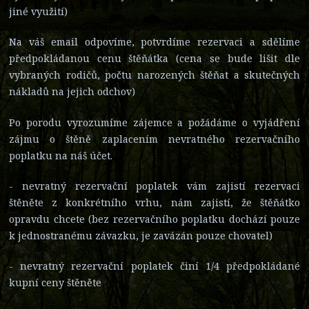
jiné využití)
Na váš email odpovíme, potvrdíme rezervaci a sdělíme
předpokládanou cenu štěňátka (cena se bude lišit dle
vybraných rodičů, počtu narozených štěňat a skutečných
nákladů na jejich odchov)
Po porodu vyrozumíme zájemce a požádáme o vyjádření
zájmu o štěně zaplacením nevratného rezervačního
poplatku na náš účet.
- nevratný rezervační poplatek vám zajistí rezervaci
štěněte z konkrétního vrhu, nám zajistí, že štěňátko
opravdu chcete (bez rezervačního poplatku dochází pouze
k jednostranému závazku, je zavázán pouze chovatel)
- nevratný rezervační poplatek činí 1/4 předpokládané
kupní ceny štěněte