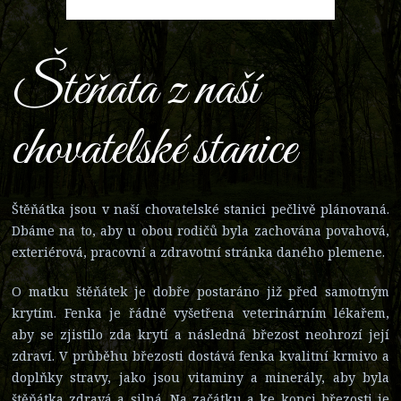
Štěňata z naší
chovatelské stanice
Štěňátka jsou v naší chovatelské stanici pečlivě plánovaná.
Dbáme na to, aby u obou rodičů byla zachována povahová,
exteriérová, pracovní a zdravotní stránka daného plemene.
O matku štěňátek je dobře postaráno již před samotným
krytím. Fenka je řádně vyšetřena veterinárním lékařem,
aby se zjistilo zda krytí a následná březost neohrozí její
zdraví. V průběhu březosti dostává fenka kvalitní krmivo a
doplňky stravy, jako jsou vitaminy a minerály, aby byla
štěňátka zdravá a silná. Na začátku a ke konci březosti je