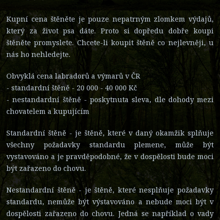
Kupní cena štěněte je pouze nepatrným zlomkem výdajů,
který za život psa dáte. Proto si dopředu dobře koupi
štěněte promyslete. Chcete-li koupit štěně co nejlevněji, u
nás ho nehledejte.
Obvyklá cena labradorů a výmarů v ČR
- standardní štěně - 20 000 - 40 000 Kč
- nestandardní štěně - poskytnuta sleva, dle dohody mezi
chovatelem a kupujícím
Standardní štěně - je štěně, které v daný okamžik splňuje
všechny požadavky standardu plemene, může být
vystavováno a je pravděpodobné, že v dospělosti bude moci
být zařazeno do chovu.
Nestandardní štěně - je štěně, které nesplňuje požadavky
standardu, nemůže být výstavováno a nebude moci být v
dospělosti zařazeno do chovu. Jedná se například o vady