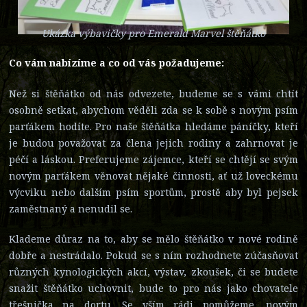
Ukázka výbavičky pro Emerald Marvel štěňátko
Co vám nabízíme a co od vás požadujeme:
Než si štěňátko od nás odvezete, budeme se s vámi chtít
osobně setkat, abychom věděli zda se k sobě s novým psím
parťákem hodíte. Pro naše štěňátka hledáme páníčky, kteří
je budou považovat za člena jejich rodiny a zahrnovat je
péčí a láskou. Preferujeme zájemce, kteří se chtějí se svým
novým parťákem věnovat nějaké činnosti, ať už loveckému
výcviku nebo dalším psím sportům, prostě aby byl pejsek
zaměstnaný a nenudil se.
Klademe důraz na to, aby se mělo štěňátko v nové rodině
dobře a nestrádalo. Pokud se s ním rozhodnete zúčasňovat
různých kynologických akcí, výstav, zkoušek, či se budete
snažit štěňátko uchovnit, bude to pro nás jako chovatele
třešnička na dortu. Se vším rádi pomůžeme, novým