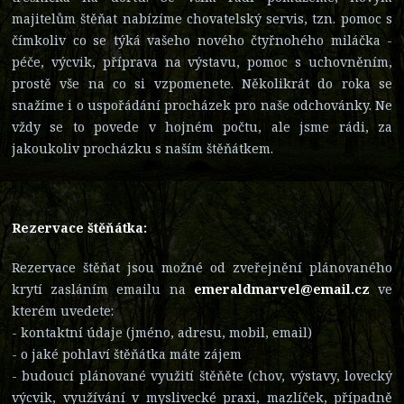
majitelům štěňat nabízíme chovatelský servis, tzn. pomoc s
čímkoliv co se týká vašeho nového čtyřnohého miláčka -
péče, výcvik, příprava na výstavu, pomoc s uchovněním,
prostě vše na co si vzpomenete. Několikrát do roka se
snažíme i o uspořádání procházek pro naše odchovánky. Ne
vždy se to povede v hojném počtu, ale jsme rádi, za
jakoukoliv procházku s naším štěňátkem.
Rezervace štěňátka:
Rezervace štěňat jsou možné od zveřejnění plánovaného
krytí zasláním emailu na
emeraldmarvel@email.cz
ve
kterém uvedete:
- kontaktní údaje (jméno, adresu, mobil, email)
- o jaké pohlaví štěňátka máte zájem
- budoucí plánované využití štěňěte (chov, výstavy, lovecký
výcvik, využívání v myslivecké praxi, mazlíček, případně