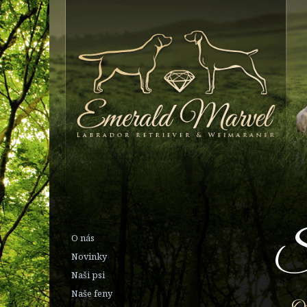
So
O nás
Novinky
Naši psi
Naše feny