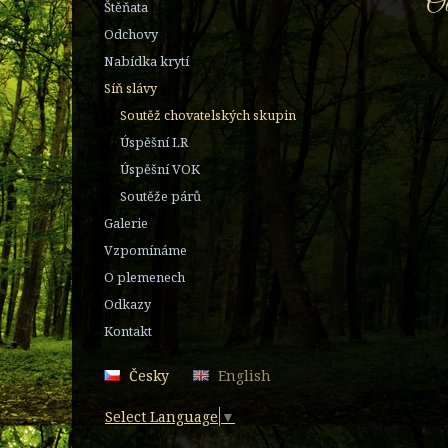
Ob
Štěňata
Odchovy
Nabídka krytí
Síň slávy
Soutěž chovatelských skupin
Úspěšní LR
Úspěšní VOK
Soutěže párů
Galerie
Vzpomínáme
O plemenech
Odkazy
Kontakt
Česky
English
Select Language
▼