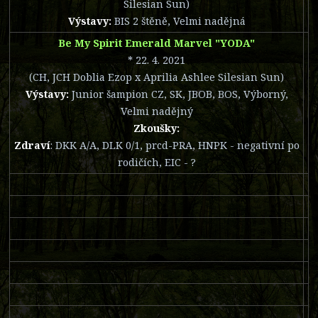
Silesian Sun)
Výstavy:
BIS 2 štěně, Velmi nadějná
Be My Spirit Emerald Marvel "YODA"
* 22. 4. 2021
(CH, JCH Doblia Ezop x Aprilia Ashlee Silesian Sun)
Výstavy:
Junior šampion CZ, SK, JBOB, BOS, Výborný,
Velmi nadějný
Zkoušky:
Zdraví
: DKK A/A, DLK 0/1, prcd-PRA, HNPK - negativní po
rodičích, EIC - ?