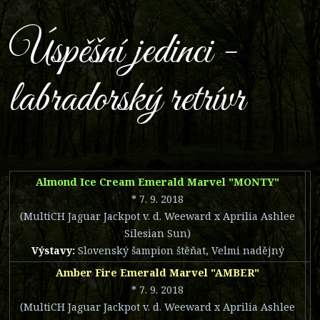
Úspěšní jedinci -
labradorský retrívr
Almond Ice Cream Emerald Marvel "MONTY"
* 7. 9. 2018
(MultiCH Jaguar Jackpot v. d. Weeward x Aprilia Ashlee
Silesian Sun)
Výstavy:
Slovenský šampion štěňat, Velmi nadějný
Amber Fire Emerald Marvel "AMBER"
* 7. 9. 2018
(MultiCH Jaguar Jackpot v. d. Weeward x Aprilia Ashlee