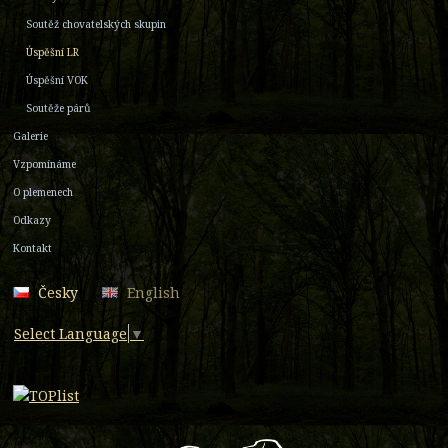
Soutěž chovatelských skupin
Úspěšní LR
Úspěšní VOK
Soutěže párů
Galerie
Vzpomínáme
O plemenech
Odkazy
Kontakt
Česky
English
Select Language
▼