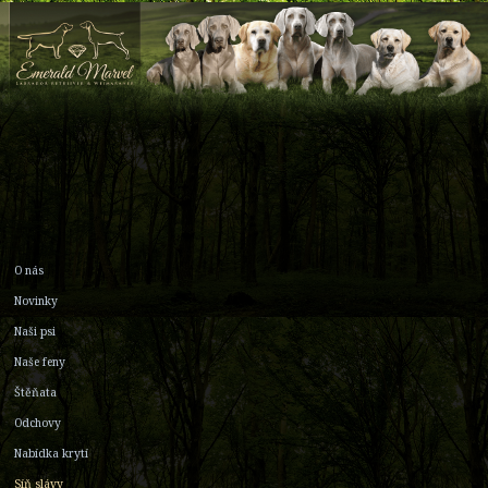
O nás
Novinky
Naši psi
Naše feny
Štěňata
Odchovy
Nabídka krytí
Síň slávy