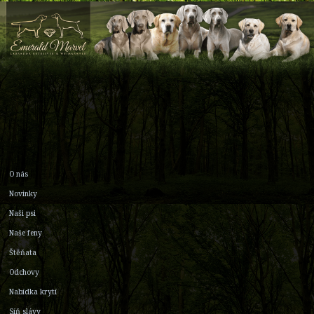
O nás
Novinky
Naši psi
Naše feny
Štěňata
Odchovy
Nabídka krytí
Síň slávy