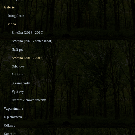
Galerie
fotogalerie
videa
Smečka (2018 - 2020)
Smečka (2020 - současnost)
Naši psi
Smečka (2010 - 2018)
Odchovy
Štěňata
S kamarády
Výstavy
Ostatní členové smečky
Vzpomínáme
O plemenech
Odkazy
Kontakt