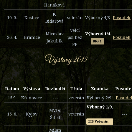
Hanáková
K.
10. 5.
Kostice
veterán
Výborný 4/8
Posudek
Bidařová
velcí
Miroslav
Výborný 1/4
26. 4.
Hranice
psi bez
Posudek
Jakubík
BIG 1!
PP
Výstavy 2013
Datum
Výstava
Rozhodčí
Třída
Známka
Posude
15.9.
Křenovice
---
veterán
Výborný 2/9!
Posude
Výborný 1/9
,
MVDr.
15. 6.
Kyjov
veterán
---
Šibal
BIS Veterán
Milan