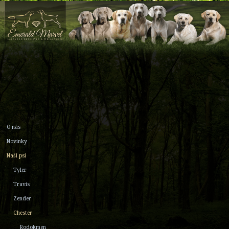
O nás
Novinky
Naši psi
Tyler
Travis
Zender
Chester
Rodokmen