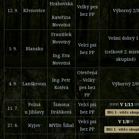
Hrabovská
Velký pes
12. 9.
Křenovice
Výborný 2/3
bez PP
Kateřina
Novotná
František
Velmi dobrý 1 
Novotný
Velcí psi
5. 9.
Blansko
(celkově 2. míst
bez PP
Ing. Eva
skupině)
Novotná
Otevřená
Ing. Petr
- Velký
4. 9.
Lanškroun
Výborný 2/6
Kotěra
pes bez
PP
Polná
Šimona
Velcí psi
!!!!!!
V 1/13
!!!
11. 7.
u Jihlavy
Drábková
bez PP
BIG 1 - vítěz sku
Velcí psi
V 1/8
!!!
27. 6.
Kyjov
MVDr. Šibal
bez PP
BIG 1 - vítěz skup