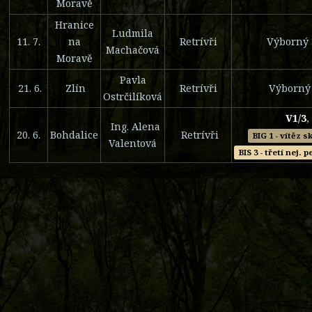
Moravě
Hranice
Ludmila
11. 7.
na
Retrívři
Výborný 
Machačová
Moravě
Pavla
21. 6.
Zlín
Retrívři
Výborný 
Ostrčilíková
V1/3
,
Ing. Alena
20. 6.
Bohdalice
Retrívři
BIG 1 - vítěz 
Valentová
BIS 3 - třetí nej. 