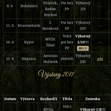
Poláček,
Psi bez
Výborný
8. 9.
Bohdalice
---
Radim
PP
2/4
Hurhot
I.
Psi bez
Výborný
11. 8.
Krucemburk
---
Baráková
PP
3/9!
Velcí
Výborný
MVDr.
16. 6.
Kyjov
psi bez
1/10!!!
---
Šibal
PP
BIG 1!
Antonín
Výborný
21. 4.
Hranice
retrívři
zde
Hořínek
2/6!
Výstavy 2011
Datum
Výstava
Rozhodčí
Třída
Známka
Velcí
MVDr.
Výborný 1/8!!!