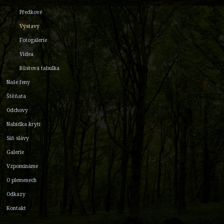
Předkové
Výstavy
Fotogalerie
Videa
Růstová tabulka
Naše feny
Štěňata
Odchovy
Nabídka krytí
Síň slávy
Galerie
Vzpomínáme
O plemenech
Odkazy
Kontakt