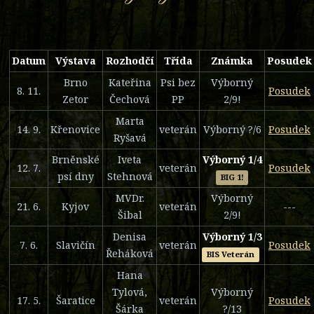
Datum
Výstava
Rozhodčí
Třída
Známka
Posudek
Brno
Kateřina
Psi bez
Výborný
8. 11.
Posudek
Zetor
Čechová
PP
2/9!
Marta
14. 9.
Křenovice
veterán
Výborný ?/6
Posudek
Ryšavá
Brněnské
Iveta
Výborný 1/4
12. 7.
veterán
Posudek
psí dny
Stehnová
BIG 1!
MVDr.
Výborný
21. 6.
Kyjov
veterán
---
Šibal
2/9!
Denisa
Výborný 1/3
7. 6.
Slavičín
veterán
Posudek
Řeháková
BIS Veterán
Hana
Tylová,
Výborný
17. 5.
Šaratice
veterán
Posudek
Šárka
?/13