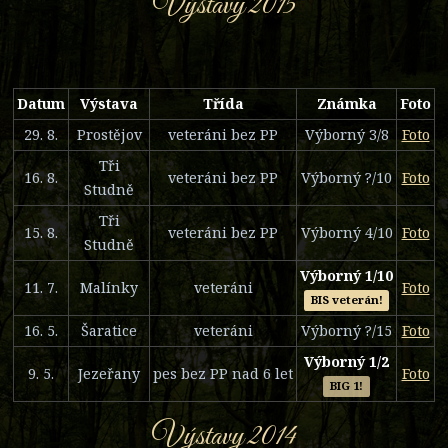
Výstavy 2015
Datum
Výstava
Třída
Známka
Foto
29. 8.
Prostějov
veteráni bez PP
Výborný 3/8
Foto
Tři
16. 8.
veteráni bez PP
Výborný ?/10
Foto
Studně
Tři
15. 8.
veteráni bez PP
Výborný 4/10
Foto
Studně
Výborný 1/10
11. 7.
Malínky
veteráni
Foto
BIS veterán!
16. 5.
Šaratice
veteráni
Výborný ?/15
Foto
Výborný 1/2
9. 5.
Jezeřany
pes bez PP nad 6 let
Foto
BIG 1!
Výstavy 2014