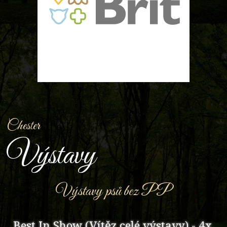
Chester
Výstavy
Výstavy psů bez PP
Best In Show (Vítěz celé výstavy) - 4x,