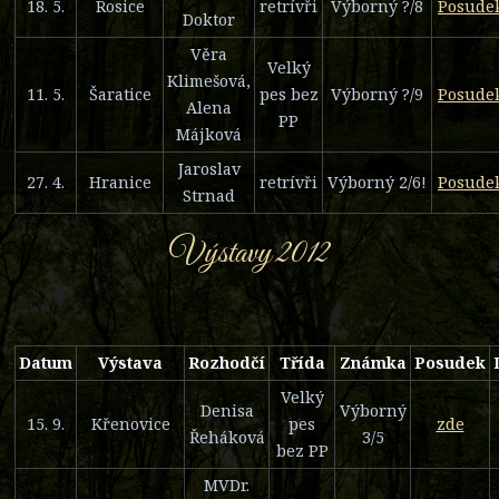
18. 5.
Rosice
retrívři
Výborný ?/8
Posude
Doktor
Věra
Velký
Klimešová,
11. 5.
Šaratice
pes bez
Výborný ?/9
Posude
Alena
PP
Májková
Jaroslav
27. 4.
Hranice
retrívři
Výborný 2/6!
Posude
Strnad
Výstavy 2012
Datum
Výstava
Rozhodčí
Třída
Známka
Posudek
Velký
Denisa
Výborný
15. 9.
Křenovice
pes
zde
Řeháková
3/5
bez PP
MVDr.