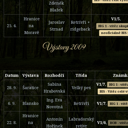
Zdeněk
Blažek
Hranice
V1/5
,
Jaroslav
Retrívři +
25. 4.
na
BIG 1 - vítěz skup
Strnad
ridgeback
Moravě
neoficiálně BIS 
Výstavy 2009
Datum
Výstava
Rozhodčí
Třída
Známk
Sabina
V1/7
,
BIG 1 - vít
28. 9.
Šaratice
Velký pes
Hrabovská
BIS - Vítěz celé 
Ing. Eva
6. 9.
Blansko
Retrívři
V1/7
,
BIG 1 - vít
Novotná
Hranice
Antonín
Labradorský
22. 8.
na
V1/6
,
BOB - vítě
Hořínek
retívr