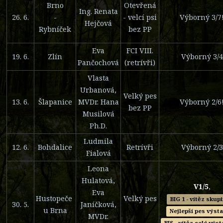
Brno
Otevřená
Ing. Renata
26. 6.
-
- velcí psi
Výborný 3/7
Hejčová
Rybníček
bez PP
Eva
FCI VIII.
19. 6.
Zlín
Výborný 3/4
Pančochová
(retrívři)
Vlasta
Urbanová,
Velký pes
13. 6.
Šlapanice
MVDr. Hana
Výborný 2/6
bez PP
Musilová
Ph.D.
Ludmila
12. 6.
Bohdalice
Retrívři
Výborný 2/3
Fialová
Leona
Hulatová,
V1/5
,
Eva
Hustopeče
Velký pes
BIG 1 - vítěz skup
30. 5.
Janíčková,
u Brna
Nejlepší pes výst
MVDr.
BIS - vítěz celé výs