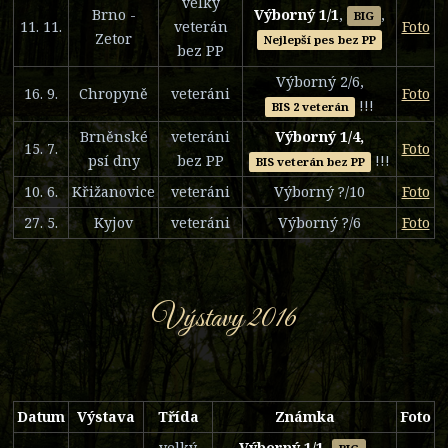
velký
Brno -
Výborný 1/1
,
,
BIG
11. 11.
veterán
Foto
Zetor
Nejlepší pes bez PP
bez PP
Výborný 2/6,
16. 9.
Chropyně
veteráni
Foto
!!!
BIS 2 veterán
Brněnské
veteráni
Výborný 1/4,
15. 7.
Foto
psí dny
bez PP
!!!
BIS veterán bez PP
10. 6.
Křižanovice
veteráni
Výborný ?/10
Foto
27. 5.
Kyjov
veteráni
Výborný ?/6
Foto
Výstavy 2016
Datum
Výstava
Třída
Známka
Foto
velký
Výborný 1/1
,
,