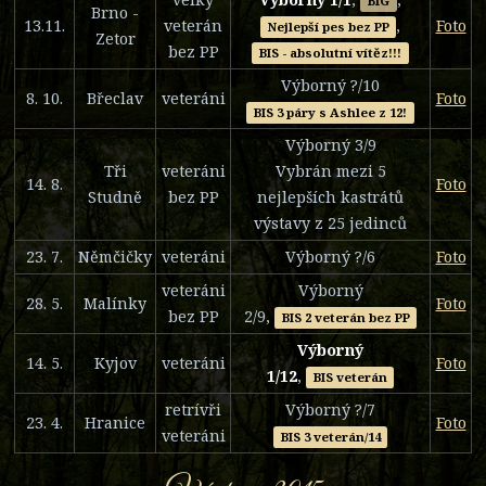
BIG
Brno -
13.11.
veterán
,
Foto
Nejlepší pes bez PP
Zetor
bez PP
BIS - absolutní vítěz!!!
Výborný ?/10
8. 10.
Břeclav
veteráni
Foto
BIS 3 páry s Ashlee z 12!
Výborný 3/9
Tři
veteráni
Vybrán mezi 5
14. 8.
Foto
Studně
bez PP
nejlepších kastrátů
výstavy z 25 jedinců
23. 7.
Němčičky
veteráni
Výborný ?/6
Foto
veteráni
Výborný
28. 5.
Malínky
Foto
bez PP
2/9,
BIS 2 veterán bez PP
Výborný
14. 5.
Kyjov
veteráni
Foto
1/12
,
BIS veterán
retrívři
Výborný ?/7
23. 4.
Hranice
Foto
veteráni
BIS 3 veterán/14