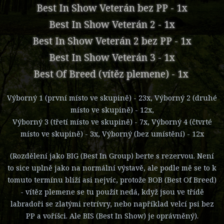
Best In Show Veterán bez PP - 1x
Best In Show Veterán 2 - 1x
Best In Show Veterán 2 bez PP - 1x
Best In Show Veterán 3 - 1x
Best Of Breed (vítěz plemene) - 1x
Výborný 1 (první místo ve skupině) - 23x, Výborný 2 (druhé
místo ve skupině) - 12x,
Výborný 3 (třetí místo ve skupině) - 7x, Výborný 4 (čtvrté
místo ve skupině) - 3x, Výborný (bez umístění) - 12x
(Rozdělení jako BIG (Best In Group) berte s rezervou. Není
to sice uplně jako na normální výstavě, ale podle mě se to k
tomuto termínu blíží asi nejvíc, protože BOB (Best Of Breed)
- vítěz plemene se tu použít nedá, když jsou ve třídě
labradoři se zlatými retrívry, nebo například velcí psi bez
PP a voříšci. Ale BIS (Best In Show) je oprávněný).