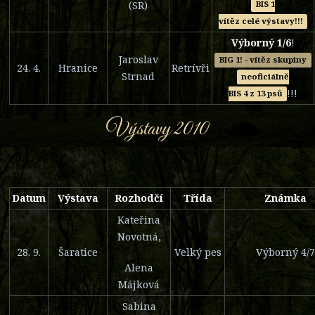
(SR)
BIS 1
vítěz celé výstavy!!!
Výborný 1/6
!
Jaroslav
BIG 1! - vítěz skupiny
24. 4.
Hranice
Retrívři
Strnad
neoficiálně
!!!
BIS 4 z 13 psů
Výstavy 2010
Datum
Výstava
Rozhodčí
Třída
Známka
Kateřina
Novotná,
28. 9.
Šaratice
Velký pes
Výborný 4/7
Alena
Májková
Sabina