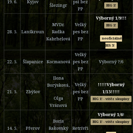
19. 6.
Kyjov
psi bez
Šlezingr
BIG 1!
PP
Výborný 1/9!!!
MVDr.
Velký
BIG 1!
28. 5.
Lanškroun
Radka
pes bez
Kabrhelová
PP
neoficiálně
BIS 3!
Velký
22. 5.
Šlapanice
Kocmanová
pes bez
Výborný ?/6
PP
Ilona
Velký
!!!!!Výborný
Borýsková,
21. 5.
Zbýšov
pes bez
1/13!!!!!
Olga
PP
BIG 1! - vítěz skupiny
Vránová
Výborný 1/6
!
Boris
BIG 1! - vítěz skupiny
14. 5.
Přerov
Rakovský
Retrívři