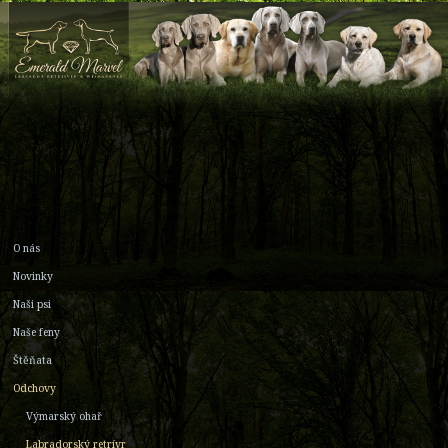
O nás
Novinky
Naši psi
Naše feny
Štěňata
Odchovy
Výmarský ohař
Labradorský retrívr