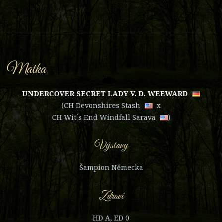
Matka
UNDERCOVER SECRET LADY V. D. WEEWARD
(
CH Devonshires Stash
x
CH Wit´s End Windfall Sarava
)
Výstavy
Šampion Německa
Zdraví
HD A, ED 0