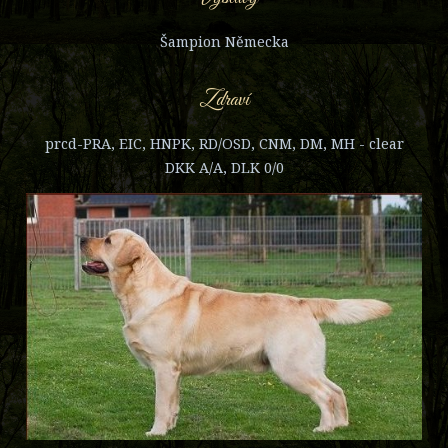
Šampion Německa
Zdraví
prcd-PRA, EIC, HNPK, RD/OSD, CNM, DM, MH - clear
DKK A/A, DLK 0/0