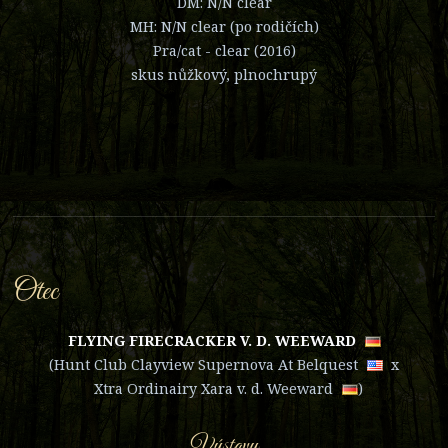
DM: N/N clear
MH: N/N clear (po rodičích)
Pra/cat - clear (2016)
skus nůžkový, plnochrupý
Otec
FLYING FIRECRACKER V. D. WEEWARD
(
Hunt Club Clayview Supernova At Belquest
x
Xtra Ordinairy Xara v. d. Weeward
)
Výstavy