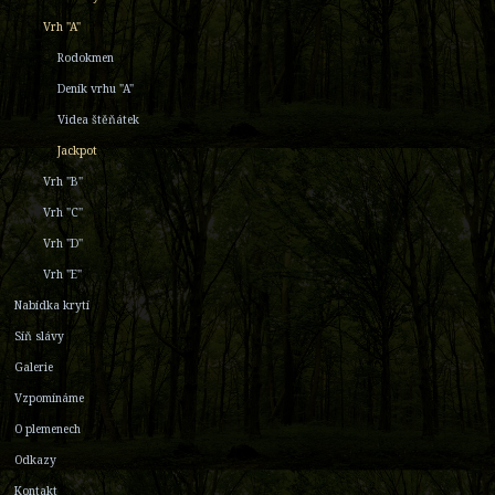
Vrh "A"
Rodokmen
Deník vrhu "A"
Videa štěňátek
Jackpot
Vrh "B"
Vrh "C"
Vrh "D"
Vrh "E"
Nabídka krytí
Síň slávy
Galerie
Vzpomínáme
O plemenech
Odkazy
Kontakt