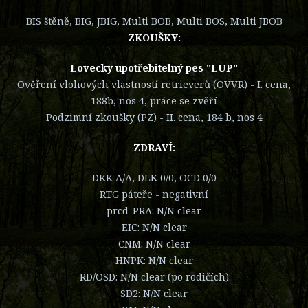
BIS štěně, BIG, JBIG, Multi BOB, Multi BOS, Multi JBOB
ZKOUŠKY:
Lovecky upotřebitelný pes "LUP"
Ověření vlohových vlastností retrieverů (OVVR) - I. cena,
188b, nos 4, práce se zvěří
Podzimní zkoušky (PZ) - II. cena, 184 b, nos 4
ZDRAVÍ:
DKK A/A, DLK 0/0, OCD 0/0
RTG páteře - negativní
prcd-PRA: N/N clear
EIC: N/N clear
CNM: N/N clear
HNPK: N/N clear
RD/OSD: N/N clear (po rodičích)
SD2: N/N clear