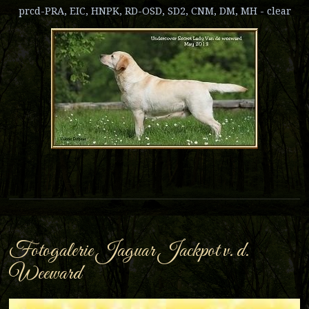
prcd-PRA, EIC, HNPK, RD-OSD, SD2, CNM, DM, MH - clear
Fotogalerie Jaguar Jackpot v. d.
Weeward