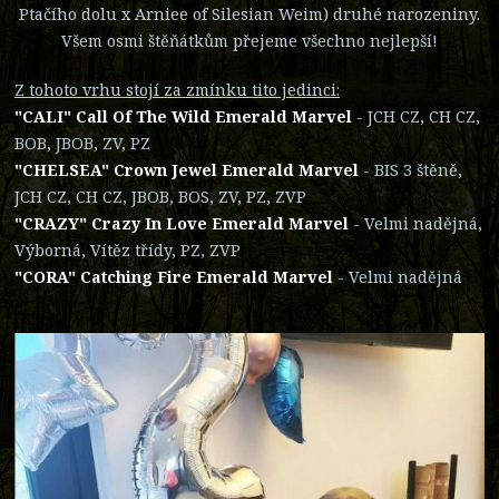
Ptačího dolu x Arniee of Silesian Weim) druhé narozeniny.
Všem osmi štěňátkům přejeme všechno nejlepší!
Z tohoto vrhu stojí za zmínku tito jedinci:
"CALI" Call Of The Wild Emerald Marvel
- JCH CZ, CH CZ,
BOB, JBOB, ZV, PZ
"CHELSEA" Crown Jewel Emerald Marvel
- BIS 3 štěně,
JCH CZ, CH CZ, JBOB, BOS, ZV, PZ, ZVP
"CRAZY" Crazy In Love Emerald Marvel
- Velmi nadějná,
Výborná, Vítěz třídy, PZ, ZVP
"CORA" Catching Fire Emerald Marvel
- Velmi nadějná