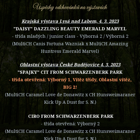
Úspěchy odchovánků na výstavách
Krajská výstava Lysá nad Labem, 4. 3. 2023
"DAISY" DAZZLING BEAUTY EMERALD MARVEL
- třída mladých / junior class - Výborná 2 / Výborná 2
(MultiCH Canis Fortuna Wazniak x MultiCH Amazing
Huntress Emerald Marvel)
Oblastní výstava České Budějovice 4. 3. 2023
"SPAJKY" CIT FROM SCHWARZENBERK PARK
- třída otevřená: Výborný 1, Vítěz třídy, Oblastní vítěz,
BIG 2!
(MultiCH Caramel Love de Donawitz x CH Hunsweimaraner
Kick Up A Dust for S. N.)
CIRO FROM SCHWARZENBERK PARK
- třída otevřená: Výborný 2
(MultiCH Caramel Love de Donawitz x CH Hunsweimaraner
Kick Up A Dust for S. N.)