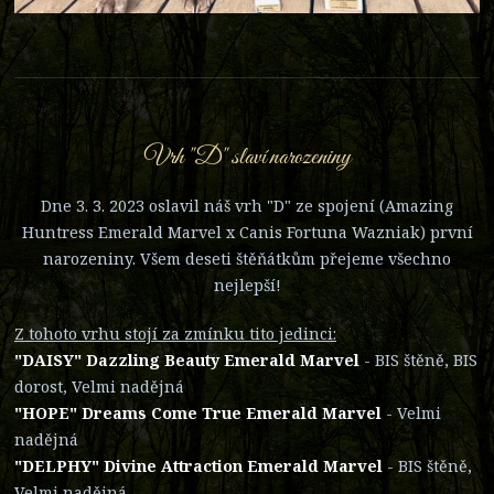
Vrh "D" slaví narozeniny
Dne 3. 3. 2023 oslavil náš vrh "D" ze spojení (Amazing
Huntress Emerald Marvel x Canis Fortuna Wazniak) první
narozeniny. Všem deseti štěňátkům přejeme všechno
nejlepší!
Z tohoto vrhu stojí za zmínku tito jedinci:
"DAISY" Dazzling Beauty Emerald Marvel
- BIS štěně, BIS
dorost, Velmi nadějná
"HOPE" Dreams Come True Emerald Marvel
- Velmi
nadějná
"DELPHY" Divine Attraction Emerald Marvel
- BIS štěně,
Velmi nadějná