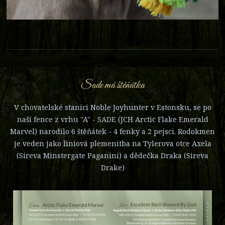
Sade má štěňátka
V chovatelské stanici Noble Joyhunter v Estonsku, se po
naší fence z vrhu "A" - SADE (JCH Arctic Flake Emerald
Marvel) narodilo 6 štěňátek - 4 fenky a 2 pejsci. Rodokmen
je veden jako liniová plemenitba na Tylerova otce Axela
(Sireva Minstergate Paganini) a dědečka Draka (Sireva
Drake)