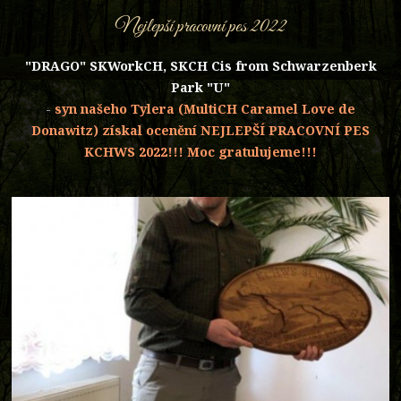
Nejlepší pracovní pes 2022
"DRAGO" SKWorkCH, SKCH Cis from Schwarzenberk
Park "U"
-
syn našeho Tylera (MultiCH Caramel Love de
Donawitz) získal ocenění NEJLEPŠÍ PRACOVNÍ PES
KCHWS 2022!!! Moc gratulujeme!!!