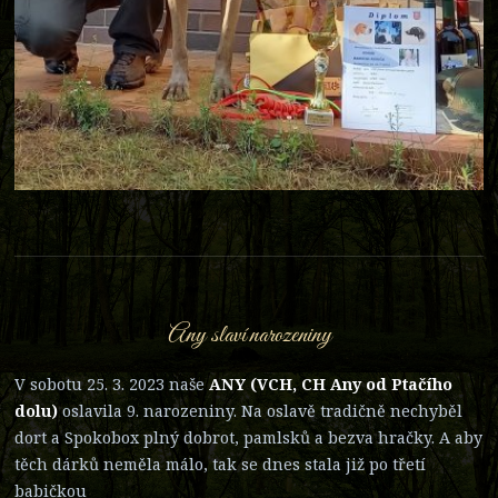
Any slaví narozeniny
V sobotu 25. 3. 2023 naše
ANY (VCH, CH Any od Ptačího
dolu)
oslavila 9. narozeniny. Na oslavě tradičně nechyběl
dort a Spokobox plný dobrot, pamlsků a bezva hračky. A aby
těch dárků neměla málo, tak se dnes stala již po třetí
babičkou