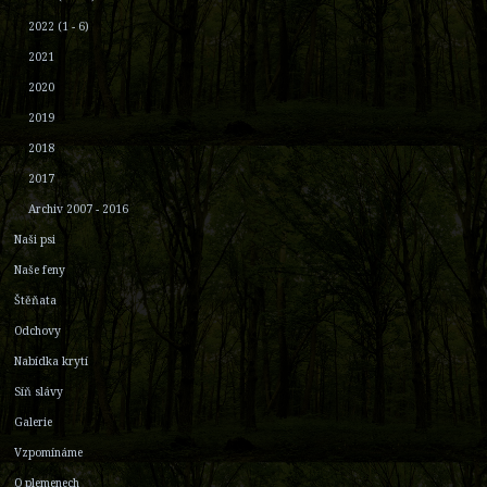
2022 (1 - 6)
2021
2020
2019
2018
2017
Archiv 2007 - 2016
Naši psi
Naše feny
Štěňata
Odchovy
Nabídka krytí
Síň slávy
Galerie
Vzpomínáme
O plemenech