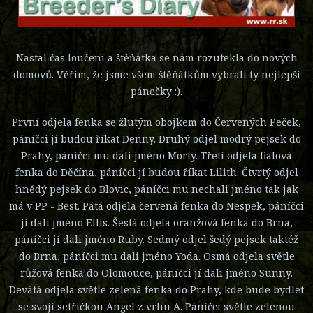
Nastal čas loučení a štěňátka se nám rozutekla do nových
domovů. Věřím, že jsme všem štěňátkům vybrali ty nejlepší
pánečky :).
První odjela fenka se žlutým obojkem do Červených Peček,
páníčci jí budou říkat Denny. Druhý odjel modrý pejsek do
Prahy, páníčci mu dali jméno Morty. Třetí odjela fialová
fenka do Děčína, páníčci jí budou říkat Lilith. Čtvrtý odjel
hnědý pejsek do Blovic, páníčci mu nechali jméno tak jak
má v PP - Best. Pátá odjela červená fenka do Nespek, páníčci
jí dali jméno Ellis. Šestá odjela oranžová fenka do Brna,
páníčci jí dali jméno Ruby. Sedmý odjel šedý pejsek taktéž
do Brna, páníčci mu dali jméno Yoda. Osmá odjela světle
růžová fenka do Olomouce, páníčci jí dali jméno Sunny.
Devátá odjela světle zelená fenka do Prahy, kde bude bydlet
se svojí setřičkou Angel z vrhu A. Páníčci světle zelenou