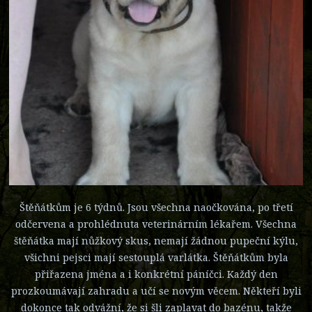
Štěňátkům je 6 týdnů. Jsou všechna naočkována, po třetí
odčervena a prohlédnuta veterinárním lékařem. Všechna
štěňátka mají nůžkový skus, nemají žádnou pupeční kýlu,
všichni pejsci mají sestouplá varlátka. Štěňátkům byla
přiřazena jména a i konkrétní páníčci. Každý den
prozkoumávají zahradu a učí se novým věcem. Někteří byli
dokonce tak odvážní, že si šli zaplavat do bazénu, takže