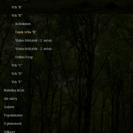
Vrh "A"
Vrh "B"
Rodokmen
Deník vrhu "B"
Videa štěňátek - 1. měsíc
Videa štěňátek - 2. měsíc
Dolbia Ezop
Vrh "C"
Vrh "D"
Vrh "E"
Nabídka krytí
Síň slávy
Galerie
Vzpomínáme
O plemenech
Odkazy