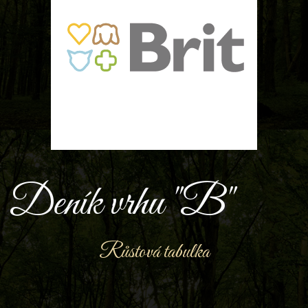
Deník vrhu "B"
Růstová tabulka