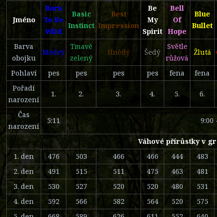
Born
Be
Bell
Basic
Best
Blue
Jméno
To Be
My
Of
Instinct
Impression
Bullet
Wild
Spirit
Hope
Barva
Tmavě
Světle
Modrý
Hnědý
Šedý
Žlutá
obojku
zelený
růžová
Pohlaví
pes
pes
pes
pes
fena
fena
Pořadí
1.
2.
3.
4.
5.
6.
narození
Čas
5:11
9:00 
narození
Váhové přírůstky v g
1. den
476
503
466
466
444
483
2. den
491
515
511
475
463
481
3. den
530
527
520
520
480
531
4. den
592
566
582
564
520
575
5. den
668
589
626
611
552
640