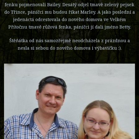
fenku pojmenovali Bailey. Desátý odjel tmavě zelený pejsek
do Třince, páníčci mu budou říkat Marley. A jako poslední a
jedenáctá odcestovala do nového domova ve Velkém
Přítočnu tmavě růžová fenka, páníčci jí dali jméno Betty.
Štěňátka od nás samozřejmě neodcházela z prázdnou a
nesla si sebou do nového domova i výbavičku :).