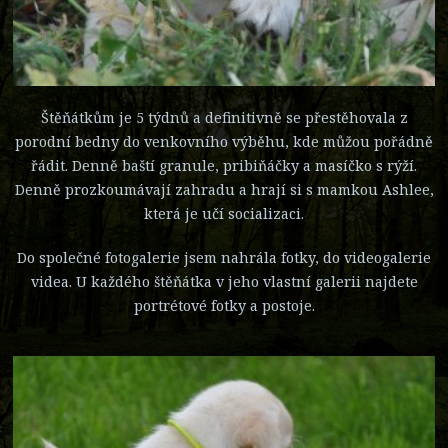
Štěňátkům je 5 týdnů a definitivně se přestěhovala z
porodní bedny do venkovního výběhu, kde můžou pořádně
řádit. Denně baští granule, pribiňáčky a masíčko s rýží.
Denně prozkoumávají zahradu a hrají si s mamkou Ashlee,
která je učí socializaci.
Do společné fotogalerie jsem nahrála fotky, do videogalerie
videa. U každého štěňátka v jeho vlastní galerii najdete
portrétové fotky a postoje.