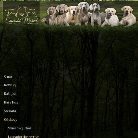
O nás
Novinky
Naši psi
Naše feny
Štěňata
Odchovy
Výmarský ohař
Labradorský retrívr