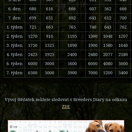
6. den
680
616
666
607
562
666
7. den
699
651
692
641
612
700
1. týden
725
663
765
740
643
762
2. týden
1270
910
1195
1300
1048
1207
3. týden
1750
1325
1690
1900
1580
1640
4. týden
2423
1925
2400
2480
2077
2180
6. týden
6000
3000
5600
6000
4080
5000
7. týden
6500
5000
5900
7000
5200
5400
Vývoj štěňátek můžete sledovat v Breeders Diary na odkazu
ZDE