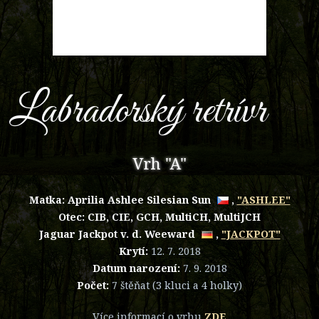
Labradorský retrívr
Vrh "A"
Matka:
Aprilia Ashlee Silesian Sun
,
"ASHLEE"
Otec: CIB, CIE, GCH, MultiCH, MultiJCH
Jaguar Jackpot v. d. Weeward
,
"JACKPOT"
Krytí:
12. 7. 2018
Datum narození:
7. 9. 2018
Počet:
7 štěňat (3 kluci a 4 holky)
Více informací o vrhu
ZDE