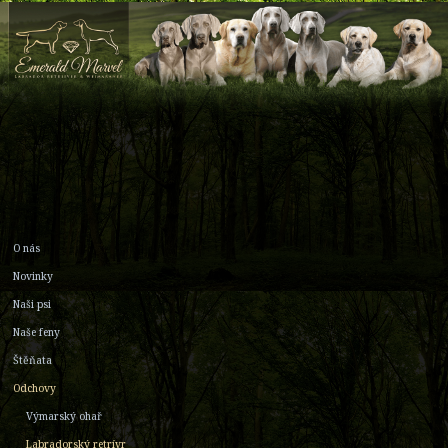
O nás
Novinky
Naši psi
Naše feny
Štěňata
Odchovy
Výmarský ohař
Labradorský retrívr