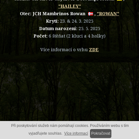
"HAILEY"
Otec:
JCH Mambrinos Rowan
,
"ROWAN"
Krytí:
23. & 24. 3. 2025
Datum narození:
25. 5. 2025
Počet:
6 štěňat (2 kluci a 4 holky)
Více informací o vrhu
ZDE
Při poskytování služeb nám pomáhají cookies. Používáním webu s tím
vyjadřujete souhlas.
Více informací
Pokračovat