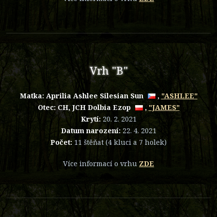
Vrh "B"
Matka:
Aprilia Ashlee Silesian Sun
,
"ASHLEE"
Otec:
CH, JCH Dolbia Ezop
,
"JAMES"
Krytí:
20. 2. 2021
Datum narození:
22. 4. 2021
Počet:
11 štěňat (4 kluci a 7 holek)
Více informací o vrhu
ZDE