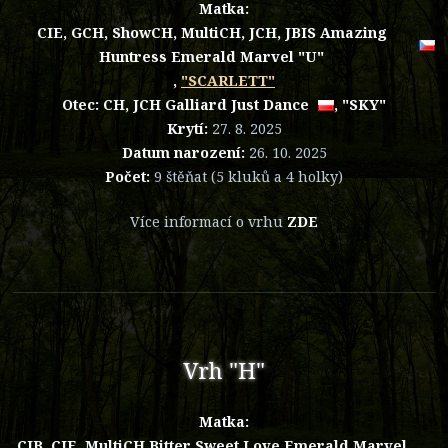
Matka:
CIE, GCH, ShowCH, MultiCH, JCH, JBIS Amazing
Huntress Emerald Marvel "U"
,
"SCARLETT"
Otec:
CH, JCH Galliard Just Dance
, "SKY"
Krytí:
27. 8. 2025
Datum narození:
26. 10. 2025
Počet:
9 štěňat (5 kluků a 4 holky)
Více informací o vrhu
ZDE
Vrh "H"
Matka:
CIB, CIE, MultiCH Bitter Sweet Love Emerald Marvel