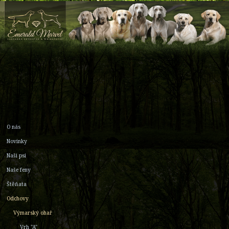
O nás
Novinky
Naši psi
Naše feny
Štěňata
Odchovy
Výmarský ohař
Vrh "A"