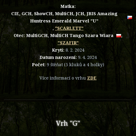
Matka:
CIE, GCH, ShowCH, MultiCH, JCH, JBIS Amazing
Huntress Emerald Marvel "U"
,
"SCARLETT"
Otec:
MultiGCH, MultiCH Tango Szara Wiara
,
"SZAFIR"
Krytí:
8. 2. 2024
Datum narození:
9. 4. 2024
Počet:
9 štěňat (5 kluků a 4 holky)
Více informací o vrhu
ZDE
Vrh "G"