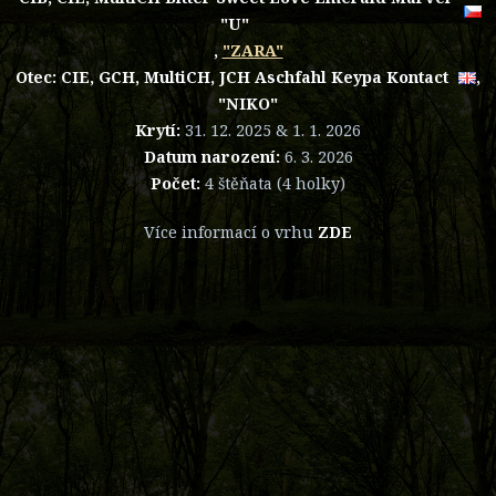
"U"
,
"ZARA"
Otec:
CIE, GCH, MultiCH, JCH Aschfahl Keypa Kontact
,
"NIKO"
Krytí:
31. 12. 2025 & 1. 1. 2026
Datum narození:
6. 3. 2026
Počet:
4 štěňata (4 holky)
Více informací o vrhu
ZDE