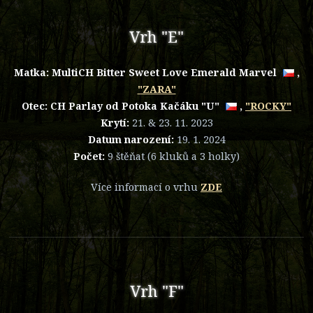
Vrh "E"
Matka:
MultiCH Bitter Sweet Love Emerald Marvel
,
"ZARA"
Otec:
CH Parlay od Potoka Kačáku "U"
,
"ROCKY"
Krytí:
21. & 23. 11. 2023
Datum narození:
19. 1. 2024
Počet:
9 štěňat (6 kluků a 3 holky)
Více informací o vrhu
ZDE
Vrh "F"