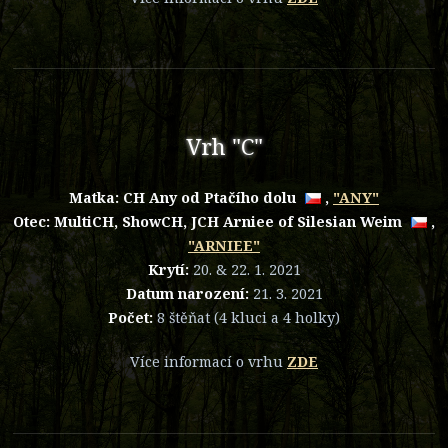
Vrh "C"
Matka:
CH Any od Ptačího dolu
,
"ANY"
Otec: MultiCH, ShowCH, JCH
Arniee of Silesian Weim
,
"ARNIEE"
Krytí:
20. & 22. 1. 2021
Datum narození:
21. 3. 2021
Počet:
8 štěňat (4 kluci a 4 holky)
Více informací o vrhu
ZDE