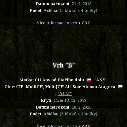
Datum narození:
21. 4. 2018
Počet:
9 štěňat (5 kluků a 4 holky)
Více informací o vrhu
ZDE
Vrh "B"
Matka:
CH Any od Ptačího dolu
,
"ANY"
Otec: CIE, MultiCH, MultiJCH
All-Star Alonso Atagora
,
"ALLI"
Krytí:
11. & 13. 12. 2019
Datum narození:
10. 2. 2020
Počet:
8 štěňat (5 kluků a 3 holky)
Více informací o vrhu
ZDE