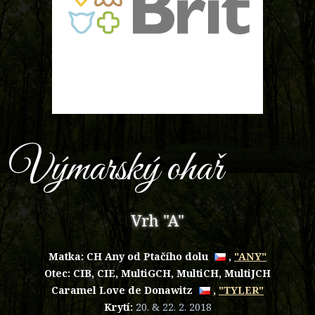
Výmarský ohař
Vrh "A"
Matka:
CH Any od Ptačího dolu
,
"ANY"
Otec: CIB, CIE, MultiGCH, MultiCH, MultiJCH
Caramel Love de Donawitz
,
"TYLER"
Krytí:
20. & 22. 2. 2018