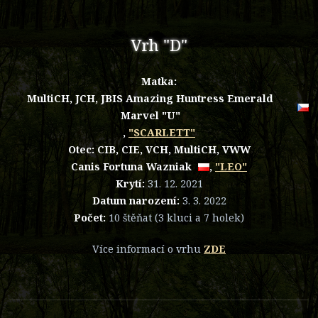
Vrh "D"
Matka:
MultiCH, JCH, JBIS Amazing Huntress Emerald
Marvel "U"
,
"SCARLETT"
Otec: CIB, CIE, VCH, MultiCH, VWW
Canis Fortuna Wazniak
,
"LEO"
Krytí:
31. 12. 2021
Datum narození:
3. 3. 2022
Počet:
10 štěňat (3 kluci a 7 holek)
Více informací o vrhu
ZDE