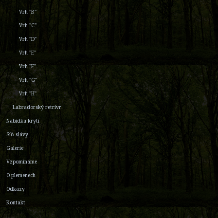
Vrh "B"
Vrh "C"
Vrh "D"
Vrh "E"
Vrh "F"
Vrh "G"
Vrh "H"
Labradorský retrívr
Nabídka krytí
Síň slávy
Galerie
Vzpomínáme
O plemenech
Odkazy
Kontakt