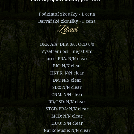
Podzimní zkoušky - I. cena
Barvářské zkoušky - I. cena
Zdraví
DKK A/A, DLK 0/0, OCD 0/0
Vyšetření očí - negativní
prcd-PRA: N/N clear
EIC: N/N clear
HNPK: N/N clear
DM: N/N clear
SD2: N/N clear
CNM: N/N clear
RD/OSD: N/N clear
STGD-PRA: N/N clear
MCD: N/N clear
HUU: N/N clear
Narkolepsie: N/N clear