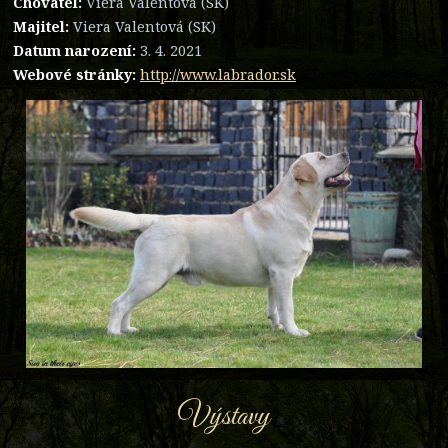
Chovatel:
Viera Valentová (SK)
Majitel:
Viera Valentová (SK)
Datum narození:
3. 4. 2021
Webové stránky:
http://www.labrador.sk
Výstavy