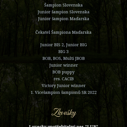
Šampion Slovenska
Junior šampion Slovenska
Junior šampion Maďarska
Čekatel Šampiona Maďarska
Junior BIS 2, Junior BIG
BIG 3
BOB, BOS, Multi JBOB
Junior winner
BOB puppy
res. CACIB
Victory Junior winner
1. Vicešampion šampionů SR 2022
Zkoušky
Lovecky upotřebitelný pes "LUP"