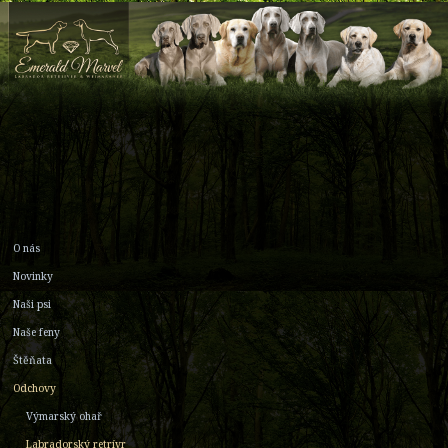
O nás
Novinky
Naši psi
Naše feny
Štěňata
Odchovy
Výmarský ohař
Labradorský retrívr