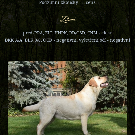
Podzimní zkoušky - I. cena
Zdraví
prcd-PRA, EIC, HNPK, RD/OSD, CNM - clear
DKK A/A, DLK 0/0, OCD - negativní, vyšetření očí - negativní