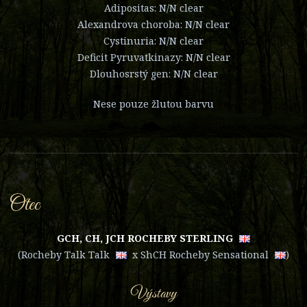
Adipositas: N/N clear
Alexandrova choroba: N/N clear
Cystinuria: N/N clear
Deficit Pyruvatkinazy: N/N clear
Dlouhosrstý gen: N/N clear
Nese pouze žlutou barvu
Otec
GCH, CH, JCH ROCHEBY STERLING
(
Rocheby Talk Talk
x
ShCH Rocheby Sensational
)
Výstavy