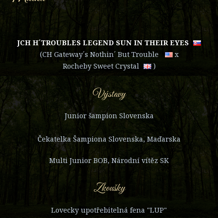
JCH H´TROUBLES LEGEND SUN IN THEIR EYES
(
CH Gateway´s Nothin´ But Trouble
x
Rocheby Sweet Crystal
)
Výstavy
Junior šampion Slovenska
Čekatelka Šampiona Slovenska, Maďarska
Multi Junior BOB, Národní vítěz SK
Zkoušky
Lovecky upotřebitelná fena "LUP"