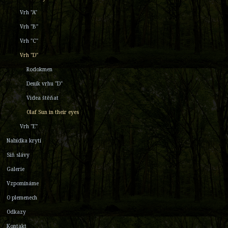
Vrh "A"
Vrh "B"
Vrh "C"
Vrh "D"
Rodokmen
Deník vrhu "D"
Videa štěňat
Olaf Sun in their eyes
Vrh "E"
Nabídka krytí
Síň slávy
Galerie
Vzpomínáme
O plemenech
Odkazy
Kontakt