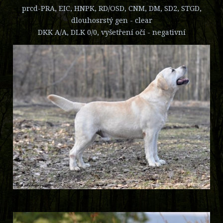
prcd-PRA, EIC, HNPK, RD/OSD, CNM, DM, SD2, STGD,
dlouhosrstý gen - clear
DKK A/A, DLK 0/0, vyšetření očí - negativní