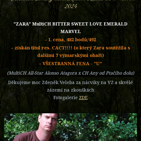
2024
"ZARA" MultiCH BITTER SWEET LOVE EMERALD
MARVEL
– I. cena, 482 bodů/492
– získán titul res. CACT!!!! (o který Zara soutěžila s
dalšími 7 výmarskými ohaři)
– VŠESTRANNÁ FENA - "U"
(MultiCH All-Star Alonso Atagora x CH Any od Ptačího dolu)
Děkujeme moc Zdeněk Veleba za nácviky na VZ a skvělé
zázemí na zkouškách
Fotogalerie
ZDE