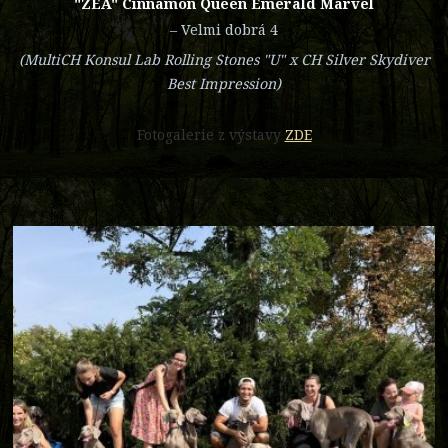
"ZEA" Cinnamon Queen Emerald Marvel
– Velmi dobrá 4
(MultiCH Konsul Lab Rolling Stones "U" x CH Silver Skydiver
Best Impression)
Fotogalerie z výstavy
ZDE