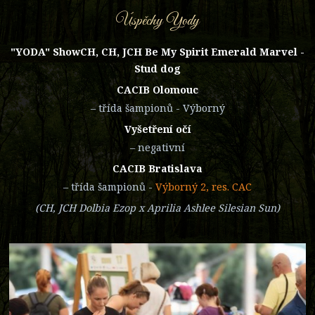
Úspěchy Yody
"YODA" ShowCH, CH, JCH Be My Spirit Emerald Marvel -
Stud dog
CACIB Olomouc
– třída šampionů - Výborný
Vyšetření očí
– negativní
CACIB Bratislava
– třída šampionů -
Výborný 2, res. CAC
(CH, JCH Dolbia Ezop x Aprilia Ashlee Silesian Sun)