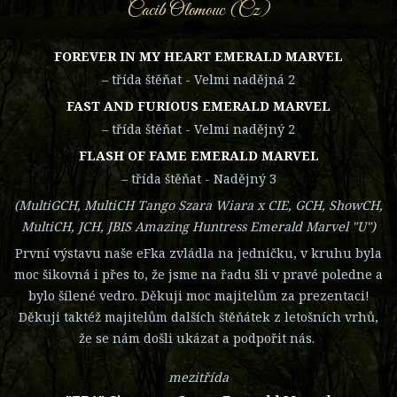
Cacib Olomouc (Cz)
FOREVER IN MY HEART EMERALD MARVEL
– třída štěňat - Velmi nadějná 2
FAST AND FURIOUS EMERALD MARVEL
– třída štěňat - Velmi nadějný 2
FLASH OF FAME EMERALD MARVEL
– třída štěňat - Nadějný 3
(MultiGCH, MultiCH Tango Szara Wiara x CIE, GCH, ShowCH,
MultiCH, JCH, JBIS Amazing Huntress Emerald Marvel "U")
První výstavu naše eFka zvládla na jedničku, v kruhu byla
moc šikovná i přes to, že jsme na řadu šli v pravé poledne a
bylo šílené vedro. Děkuji moc majitelům za prezentaci!
Děkuji taktéž majitelům dalších štěňátek z letošních vrhů,
že se nám došli ukázat a podpořit nás.
mezitřída