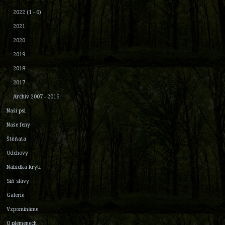
2022 (1 - 6)
2021
2020
2019
2018
2017
Archiv 2007 - 2016
Naši psi
Naše feny
Štěňata
Odchovy
Nabídka krytí
Síň slávy
Galerie
Vzpomínáme
O plemenech