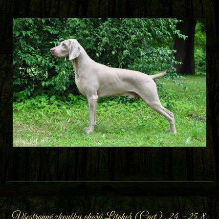
Všestranné zkoušky ohařů Litohoř (Cact) , 24. - 25. 8.