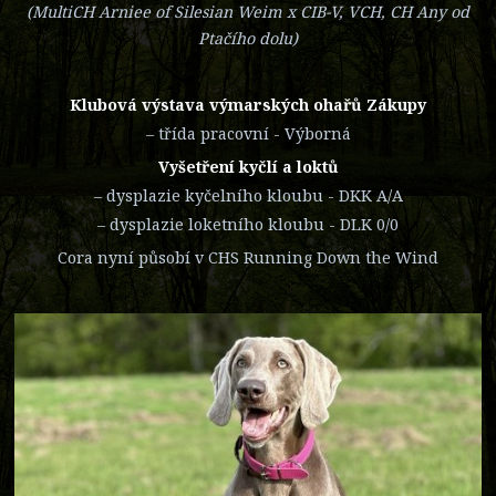
(MultiCH Arniee of Silesian Weim x CIB-V, VCH, CH Any od
Ptačího dolu)
Klubová výstava výmarských ohařů Zákupy
– třída pracovní - Výborná
Vyšetření kyčlí a loktů
– dysplazie kyčelního kloubu - DKK A/A
– dysplazie loketního kloubu - DLK 0/0
Cora nyní působí v CHS Running Down the Wind