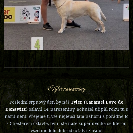
Tyler narozeniny
Poslední srpnový den by náš
Tyler (Caramel Love de
Donawitz)
oslavil 14. narozeniny. Bohužel už půl roku tu s
námi není. Přejeme ti vše nejlepší tam nahoru a pořádně to
s Chesterem oslavte, byli jste naše super dvojka se kterou
všechno toto dobrodružství začalo!