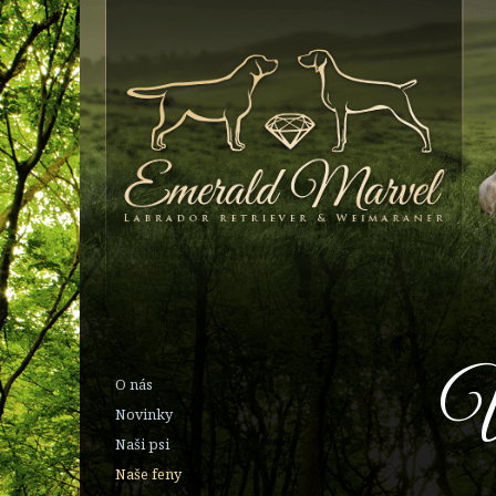
V
O nás
Novinky
Naši psi
Naše feny