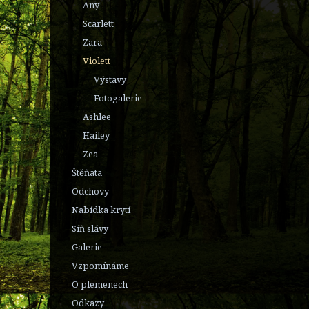
Any
Scarlett
Zara
Violett
Výstavy
Fotogalerie
Ashlee
Hailey
Zea
Štěňata
Odchovy
Nabídka krytí
Síň slávy
Galerie
Vzpomínáme
O plemenech
Odkazy