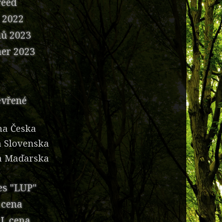
reed
n 2022
nů 2023
ner 2023
evřené
na Česka
a Slovenska
a Maďarska
es "LUP"
 cena
I. cena