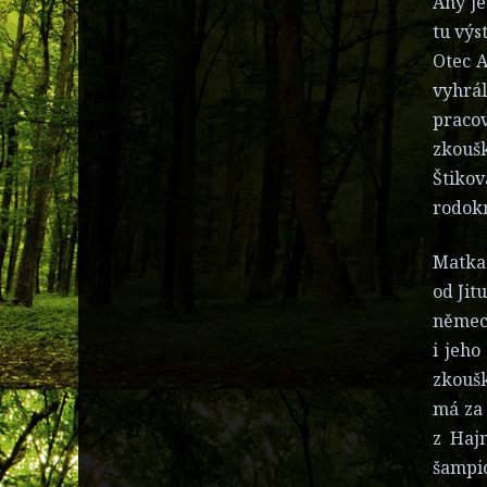
Any je
tu výs
Otec A
vyhrá
pracov
zkoušk
Štikov
rodokm
Matka 
od Jit
německ
i jeh
zkoušk
má za 
z Hajn
šampio