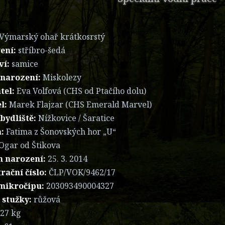
Výmarský ohař krátkosrstý
ení:
stříbro-šedá
ví:
samice
 narození:
Miskolezy
tel:
Eva Volfová (CHS od Ptačího dolu)
l:
Marek Flajzar (CHS Emerald Marvel)
bydliště:
Nížkovice / Šaratice
:
Fatima z Šonovských hor „U“
Ogar od Štikova
 narození:
25. 3. 2014
rační číslo:
ČLP/VOK/9462/17
 mikročipu:
203093490004327
 stužky:
růžová
27 kg