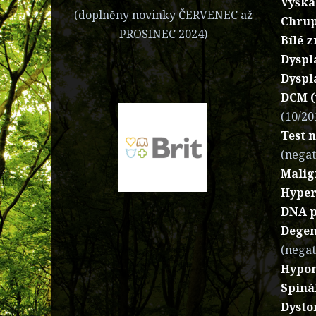
Výška
(doplněny novinky ČERVENEC až
Chrup
PROSINEC 2024)
Bílé 
Dyspl
Dyspl
DCM (
(10/20
Test 
(negat
Malig
Hyper
DNA p
Degen
(negat
Hypom
Spiná
Dysto