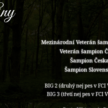
ny​
Mezinárodní Veterán šamp
Veterán šampion Č
Šampion Česk
Šampion Sloven
BIG 2 (druhý nej pes v FCI 
BIG 3 (třetí nej pes v FCI 