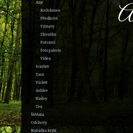
Any
​A
Rodokmen
Předkové
Výstavy
Zkoušky
Potomci
Fotogalerie
Videa
Scarlett
Zara
Violett
Ashlee
Hailey
Zea
Štěňata
Odchovy
Nabídka krytí