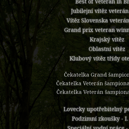
Best of Veteran in B
Jubilejní vítěz veterá
Vítěz Slovenska veterá
Grand prix veteran win
Krajský vítěz
Oblastní vítěz
Klubový vítěz třídy ot
Čekatelka Grand šampio
Čekatelka Veterán šampion
Čekatelka Veterán šampion
Lovecky upotřebitelný p
Podzimní zkoušky - I.
Speciální vodní práce - 