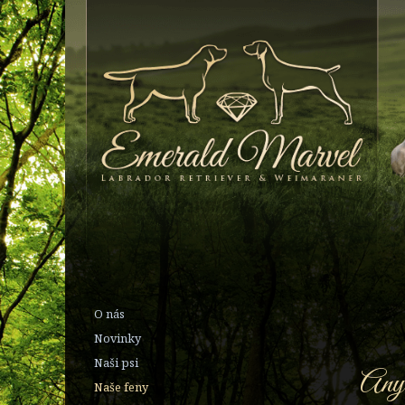
O nás
Novinky
Naši psi
Any 
Naše feny