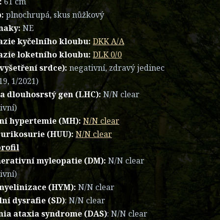
:
61 cm
:
plnochrupá, skus nůžkový
znaky:
NE
azie kyčelního kloubu:
DKK A/A
azie loketního kloubu:
DLK 0/0
vyšetření srdce):
negativní, zdravý jedinec
19, 1/2021)
na dlouhosrstý gen (LHC):
N/N clear
ivní)
ní hypertemie (MH):
N/N clear
urikosurie (HUU):
N/N clear
rofil
erativní myleopatie (DM):
N/N clear
ivní)
yelinizace (HYM):
N/N clear
lní dysrafie
(SD)
: N/N clear
nia ataxia syndrome
(DAS)
: N/N clear