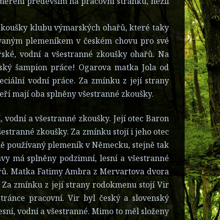
zaměřeni především na pracovní stránku, nežli
 zkoušky klubu výmarských ohařů, které taky
užívaným plemeníkem v českém chovu pro své
ářské, vodní a všestranné zkoušky ohařů. Na
Český šampion práce! Ogarova matka Jola od
ciální vodní práce. Za zmínku z její strany
teří mají oba splněny všestranné zkoušky.
 vodní a všestranné zkoušky. Její otec Baron
šestranné zkoušky. Za zmínku stojí i jeho otec
ně používaný plemeník v Německu, stejně tak
vy má splněny podzimní, lesní a všestranné
ařů. Matka Fatimy Ambra z Mervartova dvora
 Za zmínku z její strany rodokmenu stojí Vir
tránce pracovní. Vir byl český a slovenský
esní, vodní a všestranné. Mimo to měl složeny