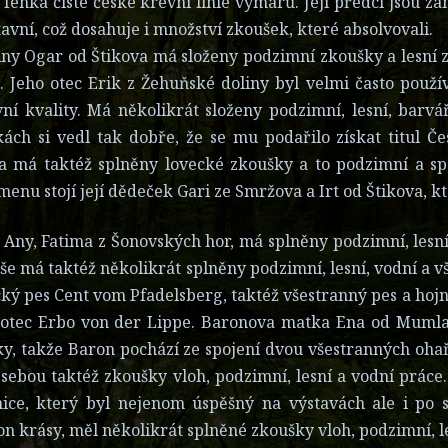
 fenka čisté české krevní linie výmarů. Její předci jsou 
tavní, což dosahuje i množství zkoušek, které absolvovali.
ny Ogar od Štikova má složeny podzimní zkoušky a lesní
l. Jeho otec Erik z Žehuňské doliny byl velmi často po
ní kvality. Má několikrát složeny podzimní, lesní, barv
ách si vedl tak dobře, že se mu podařilo získat titul 
a má taktéž splněny lovecké zkoušky a to podzimní a spe
enu stojí její dědeček Gari ze Smržova a Irt od Štikova, k
Any, Fatima z Šonovských hor, má splněny podzimní, lesní,
uše má taktéž několikrát splněny podzimní, lesní, vodní a v
ý pes Cent vom Pfadelsberg, taktéž všestranný pes a hoj
o otec Erbo von der Lippe. Baronova matka Ena od Mumla
y, takže Baron pochází ze spojení dvou všestranných oh
sebou taktéž zkoušky vloh, podzimní, lesní a vodní práce.
ice, který byl nejenom úspěšný na výstavách ale i po s
n krásy, měl několikrát splněné zkoušky vloh, podzimní, l