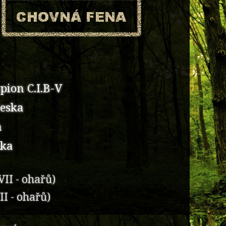
ion C.I.B-V
eska
a
ska
VII - ohařů)
VII - ohařů)