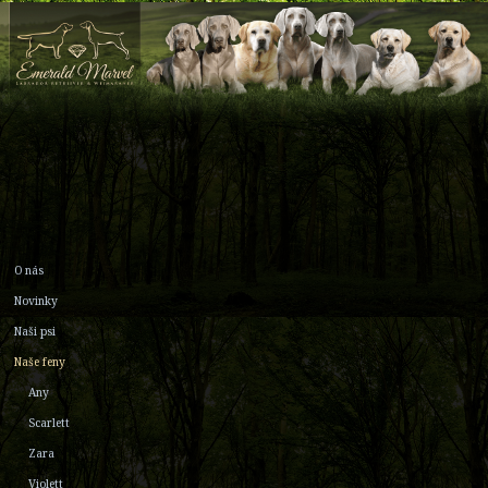
O nás
Novinky
Naši psi
Naše feny
Any
Scarlett
Zara
Violett