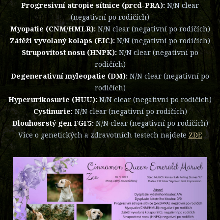
Progresivní atropie sítnice (prcd-PRA):
N/N clear
(negativní po rodičích)
Myopatie (CNM/HMLR):
N/N clear (negativní po rodičích)
Zátěží vyvolaný kolaps (EIC):
N/N (negativní po rodičích)
Strupovitost nosu (HNPK):
N/N clear (negativní po
rodičích)
Degenerativní myleopatie (DM):
N/N clear (negativní po
rodičích)
Hyperurikosurie (HUU):
N/N clear (negativní po rodičích)
Cystinurie:
N/N clear (negativní po rodičích)
Dlouhosrstý gen FGF5:
N/N clear (negativní po rodičích)
Více o genetických a zdravotních testech najdete
ZDE