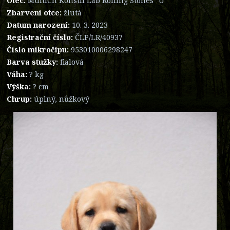
Otec:
MultiCh Konsul Lab Rolling Stones "U"
Zbarvení otce:
žlutá
Datum narození:
10. 3. 2023
Registrační číslo:
ČLP/LR/40937
Číslo mikročipu:
953010006298247
Barva stužky:
fialová
Váha:
? kg
Výška:
? cm
Chrup:
úplný, nůžkový