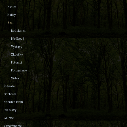
Ashlee
Hailey
Zea
Rodokmen
Předkové
Výstavy
Zkoušky
Potomci
Fotogalerie
Videa
Štěňata
Odchovy
Nabídka krytí
Síň slávy
Galerie
Vzpomínáme