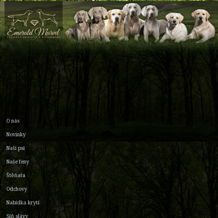
O nás
Novinky
Naši psi
Naše feny
Štěňata
Odchovy
Nabídka krytí
Síň slávy