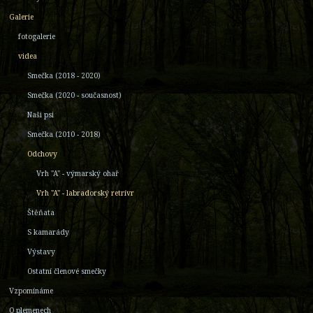
Galerie
fotogalerie
videa
Smečka (2018 - 2020)
Smečka (2020 - současnost)
Naši psi
Smečka (2010 - 2018)
Odchovy
Vrh "A" - výmarský ohař
Vrh "A" - labradorský retrívr
Štěňata
S kamarády
Výstavy
Ostatní členové smečky
Vzpomínáme
O plemenech