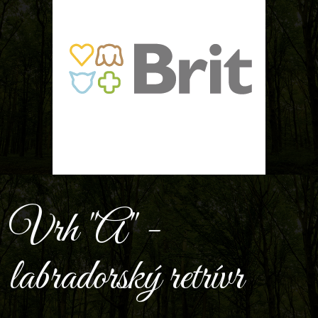
Vrh "A" -
labradorský retrívr