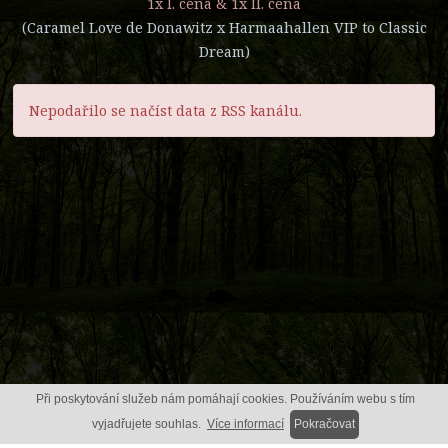
1x I. cena & 1x II. cena
(Caramel Love de Donawitz x Harmaahallen VIP to Classic
Dream)
Nepodařilo se načíst data z RSS kanálu.
Při poskytování služeb nám pomáhají cookies. Používáním webu s tím
vyjadřujete souhlas.
Více informací
Pokračovat