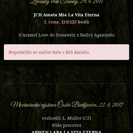
Zkoušky vloh Těšany, 29. 4. 2017
JCH Amata Mia La Vita Eterna
I. cena, 210/225 bodů
(Caramel Love de Donawitz x Bailey Agamysh)
Nepodařilo se načíst data z RSS kanálu.
Mezinárodní výstava České Budějovice, 22. 4. 2017
rozhodčí: L. Muller (CZ)
třída pracovní
ARWEN LARA LA VITA ETERNA