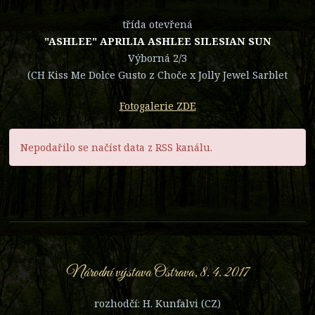
třída otevřená
"ASHLEE" APRILIA ASHLEE SILESIAN SUN
Výborná 2/3
(CH Kiss Me Dolce Gusto z Choče x Jolly Jewel Sarblet
Fotogalerie ZDE
Nepodařilo se načíst data z RSS kanálu.
Národní výstava Ostrava, 8. 4. 2017
rozhodčí: H. Kunfalvi (CZ)