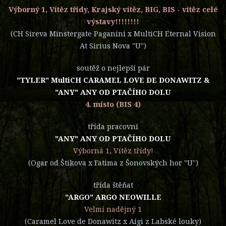
Výborný 1, Vítěz třídy, Krajský vítěz, BIG, BIS - vítěz celé
výstavy!!!!!!!!
(CH Sireva Minstergate Paganini x MultiCH Eternal Vision
At Sirius Nova "U")
soutěž o nejlepší pár
"TYLER" MultiCH CARAMEL LOVE DE DONAWITZ &
"ANY" ANY OD PTAČÍHO DOLU
4. místo (BIS 4)
třída pracovní
"ANY" ANY OD PTAČÍHO DOLU
Výborná 1, Vítěz třídy!
(Ogar od Štikova x Fatima z Šonovských hor "U")
třída štěňat
"ARGO" ARGO NEOWILLE
Velmi nadějný 1
(Caramel Love de Donawitz x Aigi z Labské louky)