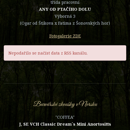
třída pracovní
ANY OD PTAČÍHO DOLU
Výborná 3
(Ogar od Štikova x Fatima z Šonovských hor)
Fotogalerie ZDE
Nepodařilo se načíst data z RSS kanálu.
Barvářské zkoušky v Norsku
"COFFEA"
J, SE VCH Classic Dream´s Mini Anortositts