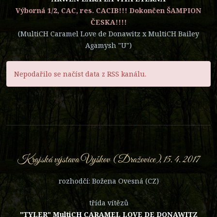
Výborná 1/2, CAC, res. CACIB!!! Dokončen ŠAMPION
ČESKA!!!!
(MultiCH Caramel Love de Donawitz x MultiCH Bailey
Agamysh "U")
Nepodařilo se načíst data z RSS kanálu.
Krajská výstava Vyškov (Dražovice), 15. 4. 2017
rozhodčí: Božena Ovesná (CZ)
třída vítězů
"TYLER" MultiCH CARAMEL LOVE DE DONAWITZ