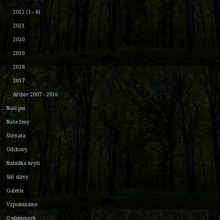
2022 (1 - 6)
2021
2020
2019
2018
2017
Archiv 2007 - 2016
Naši psi
Naše feny
Štěňata
Odchovy
Nabídka krytí
Síň slávy
Galerie
Vzpomínáme
O plemenech