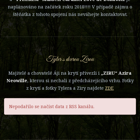
naplánováno na začátek roku 2018!!!! V případě zájmu o
štěňátka z tohoto spojení nás neváhejte kontaktovat.
Tyler s dcerou Zirou
Majitelé a chovatelé Áji na krytí přivezli i
„ZIRU“ Azira
Neowille
, kterou si nechali z předcházejícího vrhu. Fotky
z krytí a fotky Tylera a Ziry najdete
ZDE
Nepodařilo se načíst data z RSS kanálu.