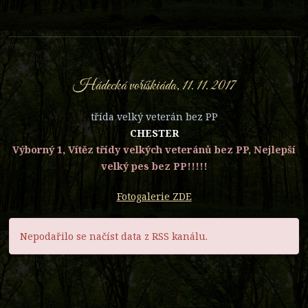
Hádecká voříškiáda, 11. 11. 2017
třída velký veterán bez PP
CHESTER
Výborný 1, Vítěz třídy velkých veteránů bez PP, Nejlepší
velký pes bez PP!!!!!
Fotogalerie ZDE
Nepodařilo se načíst data z RSS kanálu.