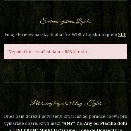
Světová výstava Lipsko
Fotogalerie výmarských ohařů z WDS v Lipsku najdete
ZDE
Nepodařilo se načíst data z RSS kanálu.
Potvrzený krycí list Any x Tyler
Dnes nám dorazil potvrzený krycí list od poradce chovu pro
výmarské ohaře. Krytí mezi
"ANY" CH Any od Ptačího dolu
a
"TYLEREM" MultiCH Caramel Love de Donawitz
je