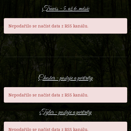
Travis - 5. až 6. měsíc
Nepodařilo se načíst data z RSS kanálu.
Chester - postoje a portréty
Nepodařilo se načíst data z RSS kanálu.
Tyler - postoje a portréty
Nepodařilo se načíst data z RSS kanálu.