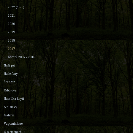
2022 (1 - 6)
2021
2020
2019
2018
2017
Archiv 2007 - 2016
Naši psi
Naše feny
Štěňata
Odchovy
Nabídka krytí
Síň slávy
Galerie
Vzpomínáme
O plemenech