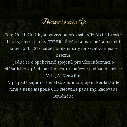
Potvrzená březost Áji
Dne 28. 11. 2017 byla potvrzena březost „ÁJI“ Aigi z Labské
Louky, otcem je náš „TYLER“. Štěňátka by se měla narodit
kolem 5. 1. 2018, odběr bude možný na začátku měsíce
března.
Jedná se o opakované spojení, pro více informací o
štěňátkách z předchozího vrhu se můžete podívat do sekce
Vrh „A“ Neowille.
V případě zájmu o štěňátko z tohoto spojení kontaktujte
mne a nebo majitele CHS Neowille pana Ing. Radovana
Boudného