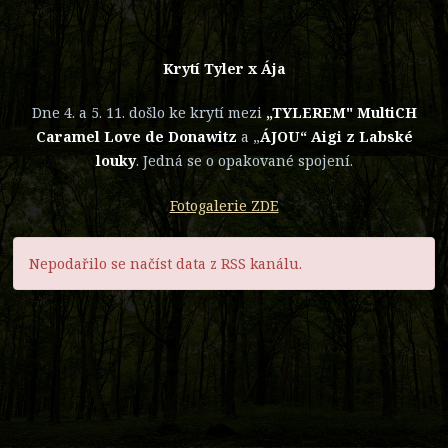
Krytí Tyler x Ája
Dne 4. a 5. 11. došlo ke krytí mezi
„TYLEREM" MultiCH
Caramel Love de Donawitz
a „
ÁJOU“ Aigi z Labské
louky
. Jedná se o opakované spojení.
Fotogalerie ZDE
Nepodařilo se načíst data z RSS kanálu.