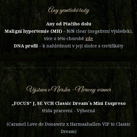
Any genetické testy
Any od Ptačího dolu
Maligní hypertemie (MH)
– N/N clear (negativní výsledek),
více o této chorobě
zde
DNA profil
– k nahlédnutí v její složce s certifikáty
Výstava v Norsku - Norway winner
„FOCUS“ J, SE VCH Classic Dream´s Mini Esspreso
třída pracovní - Výborná
(Caramel Love de Donawitz x Harmaahallen VIP to Classic
Dream)