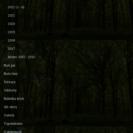
2022 (1 - 6)
2021
2020
2019
2018
2017
Archiv 2007 - 2016
Naši psi
Naše feny
Štěňata
Odchovy
Nabídka krytí
Síň slávy
Galerie
Vzpomínáme
O plemenech