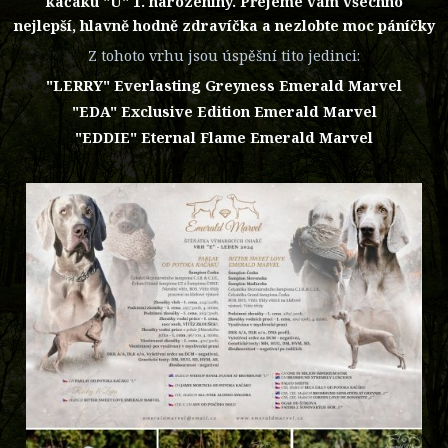
kačáku "U" 1. narozeniny. Přejeme vám všechno
nejlepší, hlavně hodně zdravíčka a nezlobte moc páníčky
Z tohoto vrhu jsou úspěšní tito jedinci:
"LERRY" Everlasting Greyness Emerald Marvel
"EDA" Exclusive Edition Emerald Marvel
"EDDIE" Eternal Flame Emerald Marvel