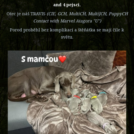
and 4 pejsci.
Otec je náš TRAVIS
(CIE, GCH, MultiCH, MultiJCH, PuppyCH
Contact with Marvel Atagora "U")
Porod proběhl bez komplikací a štěňátka se mají čile k
světu.