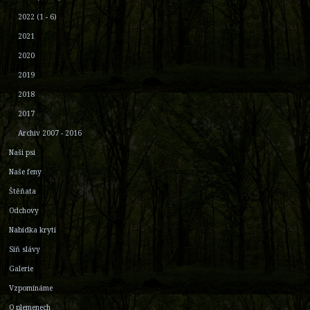
2022 (1 - 6)
2021
2020
2019
2018
2017
Archiv 2007 - 2016
Naši psi
Naše feny
Štěňata
Odchovy
Nabídka krytí
Síň slávy
Galerie
Vzpomínáme
O plemenech