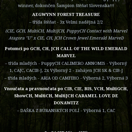
winner, dokončen Šampion štěňat Slovenska!!!
AEGWYNN FOREST TREASURE
– třída štěňat - 3x Velmi nadějná 2/2
(CIE, GCH, MultiCH, MultiJCH, PuppyCH Contact with Marvel
Atagora "U" x CIE, CH, JCH Crown Jewel Emerald Marvel)
Potomci po GCH, CH, JCH CALL OF THE WILD EMERALD
MARVEL
– třída mladých - PuppyCH CALIMERO ANNOMIS - Výborný
1, CAJC, CACIB-J, 2x Výborný 2 - zahájen JCH SK & CIB-J
– třída mladých - ARIA OD CAMFIHO - Výborná 2, Výborná 3
Vnoučata a pravnoučata po CIB, CIE, BIS, VCH, MultiGCH,
ShowCH, MultiCH, MultiJCH CARAMEL LOVE DE
DONAWITZ
– DAŠKA Z BÚRANSKÝCH POLÍ - Výborná 1, CAC