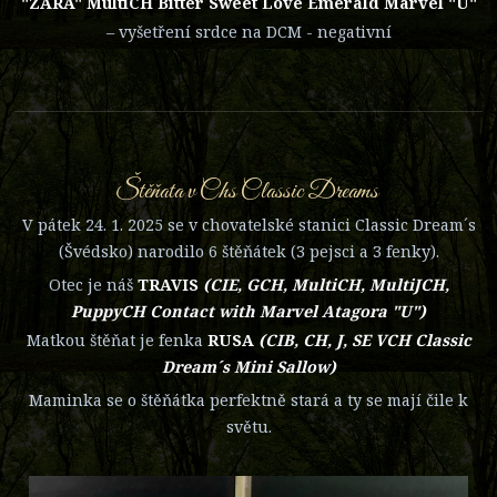
"ZARA" MultiCH Bitter Sweet Love Emerald Marvel "U"
– vyšetření srdce na DCM - negativní
Štěňata v Chs Classic Dreams
V pátek 24. 1. 2025 se v chovatelské stanici Classic Dream´s
(Švédsko) narodilo 6 štěňátek (3 pejsci a 3 fenky).
Otec je náš
TRAVIS
(CIE, GCH, MultiCH, MultiJCH,
PuppyCH Contact with Marvel Atagora "U")
Matkou štěňat je fenka
RUSA
(CIB, CH, J, SE VCH Classic
Dream´s Mini Sallow)
Maminka se o štěňátka perfektně stará a ty se mají čile k
světu.