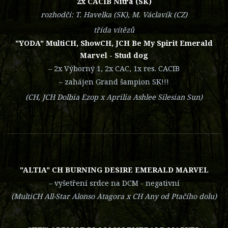
2x CACIB Nitra (SK)
rozhodčí: T. Havelka (SK), M. Václavík (CZ)
třída vítězů
"YODA" MultiCH, ShowCH, JCH Be My Spirit Emerald
Marvel - Stud dog
– 2x Výborný 1, 2x CAC, 1x res. CACIB
– zahájen Grand šampion SK!!!
(CH, JCH Dolbia Ezop x Aprilia Ashlee Silesian Sun)
"ALTIA" CH BURNING DESIRE EMERALD MARVEL
– vyšetření srdce na DCM - negativní
(MultiCH All-Star Alonso Atagora x CH Any od Ptačího dolu)