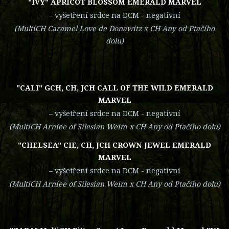
"IVY" APRICOT BLOSSOM EMERALD MARVEL
– vyšetření srdce na DCM - negativní
(MultiCH Caramel Love de Donawitz x CH Any od Ptačího
dolu)
"CALI" GCH, CH, JCH CALL OF THE WILD EMERALD
MARVEL
– vyšetření srdce na DCM - negativní
(MultiCH Arniee of Silesian Weim x CH Any od Ptačího dolu)
"CHELSEA" CIE, CH, JCH CROWN JEWEL EMERALD
MARVEL
– vyšetření srdce na DCM - negativní
(MultiCH Arniee of Silesian Weim x CH Any od Ptačího dolu)