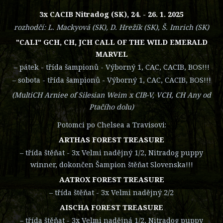
3x CACIB Nitradog (SK), 24. - 26. 1. 2025
rozhodčí: L. Mackyová (SK), D. Hrežík (SK), Š. Imrich (SK)
"CALI" GCH, CH, JCH CALL OF THE WILD EMERALD
MARVEL
– pátek - třída šampionů - Výborný 1, CAC, CACIB, BOS!!!
– sobota - třída šampionů - Výborný 1, CAC, CACIB, BOS!!!
(MultiCH Arniee of Silesian Weim x CIB-V, VCH, CH Any od
Ptačího dolu)
Potomci po Chelsea a Travisovi:
ARTHAS FOREST TREASURE
– třída štěňat - 3x Velmi nadějný 1/2, Nitradog puppy
winner, dokončen Šampion štěňat Slovenska!!!
AATROX FOREST TREASURE
– třída štěňat - 3x Velmi nadějný 2/2
AISCHA FOREST TREASURE
– třída štěňat - 3x Velmi nadějná 1/2, Nitradog puppy