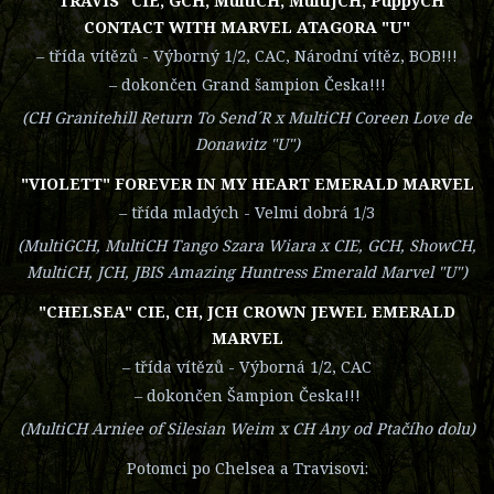
"TRAVIS" CIE, GCH, MultiCH, MultiJCH, PuppyCH
CONTACT WITH MARVEL ATAGORA "U"
– třída vítězů - Výborný 1/2, CAC, Národní vítěz, BOB!!!
– dokončen Grand šampion Česka!!!
(CH Granitehill Return To Send´R x MultiCH Coreen Love de
Donawitz "U")
"VIOLETT" FOREVER IN MY HEART EMERALD MARVEL
– třída mladých - Velmi dobrá 1/3
(MultiGCH, MultiCH Tango Szara Wiara x CIE, GCH, ShowCH,
MultiCH, JCH, JBIS Amazing Huntress Emerald Marvel "U")
"CHELSEA" CIE, CH, JCH CROWN JEWEL EMERALD
MARVEL
– třída vítězů - Výborná 1/2, CAC
– dokončen Šampion Česka!!!
(MultiCH Arniee of Silesian Weim x CH Any od Ptačího dolu)
Potomci po Chelsea a Travisovi: