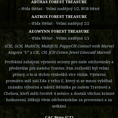
ARTHAS FOREST TREASURE
– třída štěňat - Velmi nadějný 1/2, BOB štěně
AATROX FOREST TREASURE
– třída štěňat - Velmi nadějný 2/2
AEGWYNN FOREST TREASURE
– třída štěňat - Velmi nadějná 1/1
(CIE, GCH, MultiCH, MultiJCH, PuppyCH Contact with Marvel
Atagora "U" x CIE, CH, JCH Crown Jewel Emerald Marvel)
Perfektní zahájení výstavní sezony pro naše odchovánky a
především pro našeho Travise. Pan rozhodčí byl velmi
přísný, o to si těchto výsledků více vážím. Výstavní
premiéru měl náš Eda z vrhu E, který si se mnou vyběhal
známku výborná a taktéž štěňátka po našem Travisovi a
Chelsea, kteří měli čerstvě 4 měsíce a dostali všichni krásné
hodnocení. Děkuji všem odchovánkům za prezentaci a za
setkání
CAC Brno (CZ)