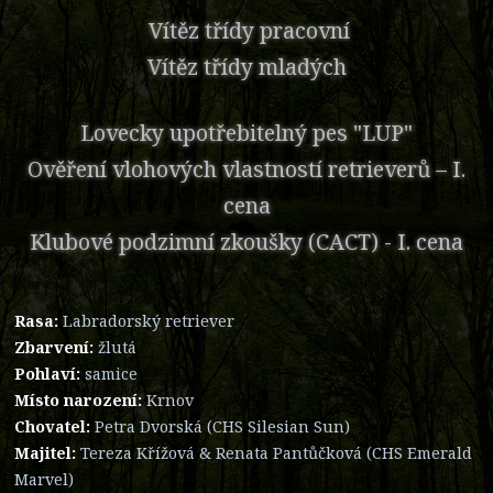
Vítěz třídy pracovní
Vítěz třídy mladých
Lovecky upotřebitelný pes "LUP"
Ověření vlohových vlastností retrieverů – I.
cena
Klubové podzimní zkoušky (CACT) - I. cena
Rasa:
Labradorský retriever
Zbarvení:
žlutá
Pohlaví:
samice
Místo narození:
Krnov
Chovatel:
Petra Dvorská (CHS Silesian Sun)
Majitel:
Tereza Křížová & Renata Pantůčková (CHS Emerald
Marvel)