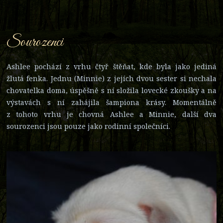
Sourozenci
Ashlee pochází z vrhu čtyř štěňat, kde byla jako jediná
žlutá fenka. Jednu (Minnie) z jejích dvou sester si nechala
chovatelka doma, úspěšně s ní složila lovecké zkoušky a na
výstavách s ní zahájila šampiona krásy. Momentálně
z tohoto vrhu je chovná Ashlee a Minnie, další dva
sourozenci jsou pouze jako rodinní společníci.