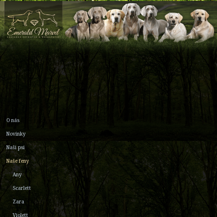
O nás
Novinky
Naši psi
Naše feny
Any
Scarlett
Zara
Violett