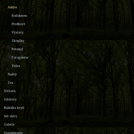
Ashlee
Rodokmen
Předkové
Výstavy
Zkoušky
Potomci
Fotogalerie
Videa
Hailey
Zea
Štěňata
Odchovy
Nabídka krytí
Síň slávy
Galerie
Vzpomínáme