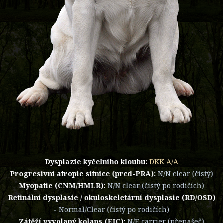
Dysplazie kyčelního kloubu:
DKK A/A
Progresivní atropie sítnice (prcd-PRA):
N/N clear (čistý)
Myopatie (CNM/HMLR):
N/N clear (čistý po rodičích)
Retinální dysplasie / okuloskeletární dysplasie (RD/OSD)
- Normal/Clear (čistý po rodičích)
Zátěží vyvolaný kolaps (EIC):
N/E carrier (přenašeč)