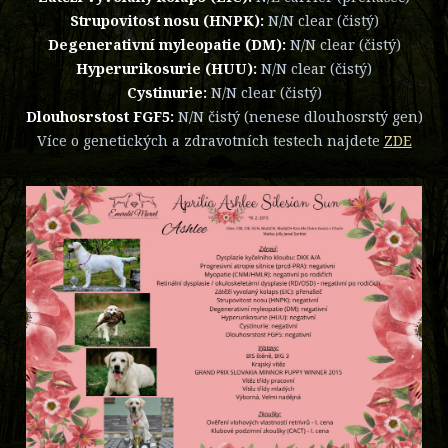
Strupovitost nosu (HNPK):
N/N clear (čistý)
Degenerativní myleopatie (DM):
N/N clear (čistý)
Hyperurikosurie (HUU):
N/N clear (čistý)
Cystinurie:
N/N clear (čistý)
Dlouhosrstost FGF5:
N/N čistý (nenese dlouhosrstý gen)
Více o genetických a zdravotních testech najdete
ZDE