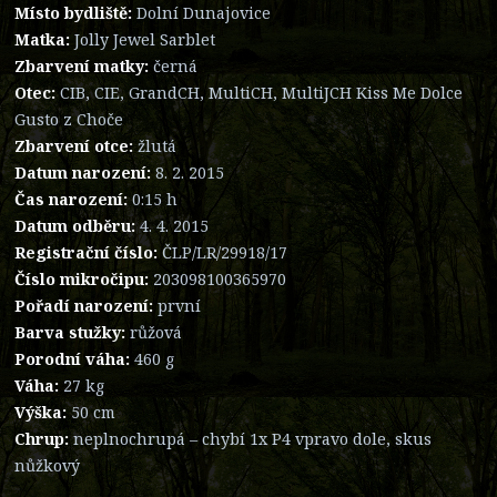
Místo bydliště:
Dolní Dunajovice
Matka:
Jolly Jewel Sarblet
Zbarvení matky:
černá
Otec:
CIB, CIE, GrandCH, MultiCH, MultiJCH Kiss Me Dolce
Gusto z Choče
Zbarvení otce:
žlutá
Datum narození:
8. 2. 2015
Čas narození:
0:15 h
Datum odběru:
4. 4. 2015
Registrační číslo:
ČLP/LR/29918/17
Číslo mikročipu:
203098100365970
Pořadí narození:
první
Barva stužky:
růžová
Porodní váha:
460 g
Váha:
27 kg
Výška:
50 cm
Chrup:
neplnochrupá – chybí 1x P4 vpravo dole, skus
nůžkový