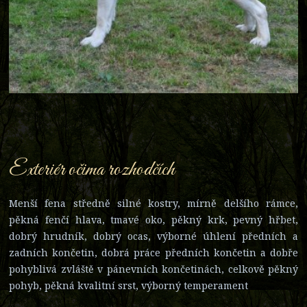
Exteriér očima rozhodčích
Menší fena středně silné kostry, mírně delšího rámce,
pěkná fenčí hlava, tmavé oko, pěkný krk, pevný hřbet,
dobrý hrudník, dobrý ocas, výborné úhlení předních a
zadních končetin, dobrá práce předních končetin a dobře
pohyblivá zvláště v pánevních končetinách, celkově pěkný
pohyb, pěkná kvalitní srst, výborný temperament