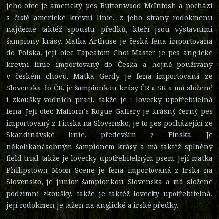
jeho otec je americký pes Buttonwood McIntosh a pochází
s čistě americké krevní linie, z jeho strany rodokmenu
najdeme taktéž spoustu předků, kteří jsou výstavními
šampiony krásy. Matka Arthuse je česká fena importovaná
do Polska, její otec Tapeatom Choi Master je pes anglické
krevní linie importovaný do Česka a hojně používaný
v českém chovu. Matka Gerdy je fena importovaná ze
Slovenska do ČR, je šampionkou krásy ČR a SK a má složené
i zkoušky vodních prací, takže je i lovecky upotřebitelná
fena. Její otec Mallorn´s Rogue Gallery je krásný černý pes
importovaný z Finska na Slovensko, je to pes pocházející ze
Skandinávské linie, především z Finska. Je
několikanásobným šampionem krásy a má taktéž splněný
field trial takže je lovecky upotřebitelným psem. Její matka
Philipstown Moon Scene je fena importovaná z Irska na
Slovensko, je junior šampionkou Slovenska a má složené
podzimní zkoušky, takže je taktéž lovecky upotřebitelná,
její rodokmen je tažen na anglické a irské předky.