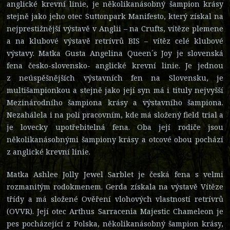
anglické krevní linie, je několikanásobný šampion krásy
stejně jako jeho otec Suttonpark Manifesto, který získal na
nejprestižnější výstavě v Anglii – na Crufts, vítěze plemene
a na klubové výstavě retrívrů BIS – vítěz celé klubové
výstavy. Matka Gusta Angelina Queen´s Joy je slovenská
fena česko-slovensko- anglické krevní linie. Je jednou
z neúspěšnějších výstavních fen na Slovensku, je
multišampionkou a stejně jako její syn má i tituly nejvyšší
Mezinárodního šampiona krásy a výstavního šampiona.
Nezahálela i na poli pracovním, kde má složený field trial a
je lovecky upotřebitelná fena. Oba její rodiče jsou
několikanásobnými šampiony krásy a otcové obou pochází
z anglické krevní linie.
Matka Ashlee Jolly Jewel Sarblet je česká fena s velmi
rozmanitým rodokmenem. Gerda získala na výstavě Vítěze
třídy a má složené Ověření vlohových vlastností retrívrů
(OVVR). Její otec Arthus Sarracenia Majestic Chameleon je
pes pocházející z Polska, několikanásobný šampion krásy,