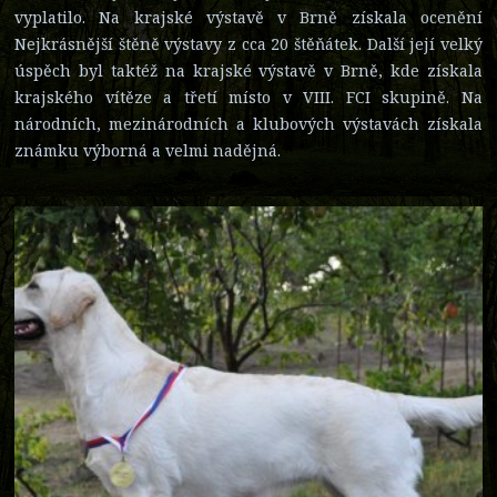
vyplatilo. Na krajské výstavě v Brně získala ocenění
Nejkrásnější štěně výstavy z cca 20 štěňátek. Další její velký
úspěch byl taktéž na krajské výstavě v Brně, kde získala
krajského vítěze a třetí místo v VIII. FCI skupině. Na
národních, mezinárodních a klubových výstavách získala
známku výborná a velmi nadějná.