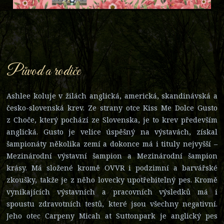
Původ a rodiče
Ashlee koluje v žilách anglická, americká, skandinávská a
česko-slovenská krev. Ze strany otce Kiss Me Dolce Gusto
z Choče, který pochází ze Slovenska, je to krev především
anglická. Gusto je velice úspěšný na výstavách, získal
šampionáty několika zemí a dokonce má i tituly nejvyšší –
Mezinárodní výstavní šampion a Mezinárodní šampion
krásy. Má složené kromě OVVR i podzimní a barvářské
zkoušky, takže je z něho lovecky upotřebitelný pes. Kromě
vynikajících výstavních a pracovních výsledků má i
spoustu zdravotních testů, které jsou všechny negativní.
Jeho otec Carpeny Micah at Suttonpark je anglický pes