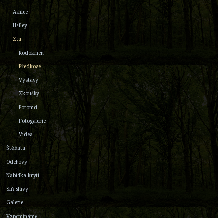
Ashlee
Hailey
Zea
Rodokmen
Předkové
Výstavy
Zkoušky
Potomci
Fotogalerie
Videa
Štěňata
Odchovy
Nabídka krytí
Síň slávy
Galerie
Vzpomínáme