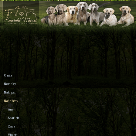
O nás
Novinky
Naši psi
Naše feny
Any
Scarlett
Zara
Violett