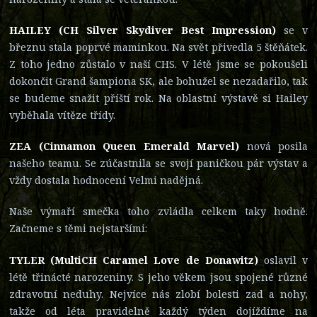
HAILEY (CH Silver Skydiver Best Impression)
se v
březnu stala poprvé maminkou. Na svět přivedla 5 štěňátek.
Z toho jedno zůstalo v naší CHS. V létě jsme se pokoušeli
dokončit Grand šampiona SK, ale bohužel se nezadařilo, tak
se budeme snažit příští rok. Na oblastní výstavě si Hailey
vyběhala vítěze třídy.
ZEA (Cinnamon Queen Emerald Marvel)
nová posila
našeho teamu. Se zúčastnila se svojí paničkou pár výstav a
vždy dostala hodnocení Velmi nadějná.
Naše výmaří smečka toho zvládla celkem taky hodně.
Začneme s těmi nejstaršími:
TYLER (MultiCH Caramel Love de Donawitz)
oslavil v
létě třinácté narozeniny. S jeho věkem jsou spojené různé
zdravotní neduhy. Nejvíce nás zlobí bolesti zad a nohy,
takže od léta pravidelně každý týden dojíždíme na