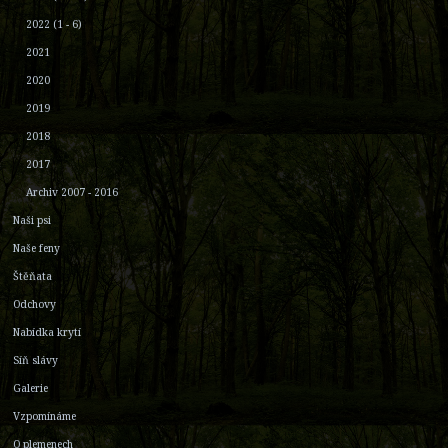
2022 (1 - 6)
2021
2020
2019
2018
2017
Archiv 2007 - 2016
Naši psi
Naše feny
Štěňata
Odchovy
Nabídka krytí
Síň slávy
Galerie
Vzpomínáme
O plemenech