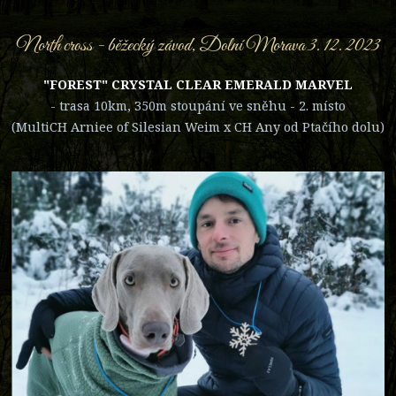
North cross - běžecký závod, Dolní Morava 3. 12. 2023
"FOREST" CRYSTAL CLEAR EMERALD MARVEL
- trasa 10km, 350m stoupání ve sněhu - 2. místo
(MultiCH Arniee of Silesian Weim x CH Any od Ptačího dolu)