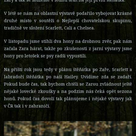
V létě se nám na oblastní výstavě podařilo vybojovat krásné
druhé místo v soutěži o Nejlepší chovatelskou skupinu,
tradičně ve složení Scarlett, Cali a Chelsea.
V listopadu jsme stihli dva hony na drobnou zvěr, pak nám
začala Zara hárat, takže po zkušenosti z jarní výstavy jsme
hony pro letošek se psy radši vypustili.
Na příští rok jsou tedy v plánu štěňátka po Zaře, Scarlett a
labradoří štěňátka po naší Hailey. Uvidíme zda se zadaří.
Pokud bude čas, tak bychom chtěli se Zarou zvládnout ještě
nějaké lovecké zkoušky a na podzim nás čeká opět sezona
honů. Pokud čas dovolí tak plánujeme i nějaké výstavy jak
v ČR tak i v zahraničí.