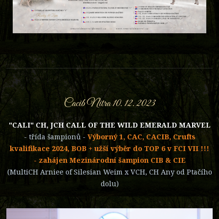
Cacib Nitra 10. 12. 2023
"CALI" CH, JCH CALL OF THE WILD EMERALD MARVEL
- třída šampionů -
Výborný 1, CAC, CACIB, Crufts
kvalifikace 2024, BOB + užší výběr do TOP 6 v FCI VII !!!
- zahájen Mezinárodní šampion CIB & CIE
(MultiCH Arniee of Silesian Weim x VCH, CH Any od Ptačího
dolu)