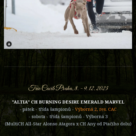
Trio Cacib Praha, 8. - 9. 12. 2023
"ALTIA" CH BURNING DESIRE EMERALD MARVEL
- pátek - třída šampionů -
Výborná 2, res. CAC
- sobota - třída šampionů - Výborná 3
(MultiCH All-Star Alonso Atagora x CH Any od Ptačího dolu)