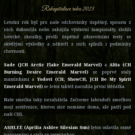
Rekapitulace roku 2023
Letošní rok byl pro naše odchovánky úspěšný, spousta z
nich dokončila nebo zahájila výstavní šampionáty, složili
lovecké zkoušky, prošli úspěšně zdravotními testy se
skvělými výsledky a někteří z nich splnili i podmínky
chovnosti.
Sade (JCH Arctic Flake Emerald Marvel)
a
Altia (CH
Burning Desire Emerald Marvel)
se poprvé staly
maminkami a
Yodovi (CH, ShowCH, JCH Be My Spirit
Emerald Marvel)
se letos taktéž narodila první štěňátka.
Naše smečka taky nezahálela. Začneme labradoří smečkou
mojí sestřenice, kterou sice nemáme doma, ale patří pod
naší CHS.
ASHLEE (Aprilia Ashlee Silesian Sun)
letos oslavila osmé
narozeniny a stala se veteránkou.