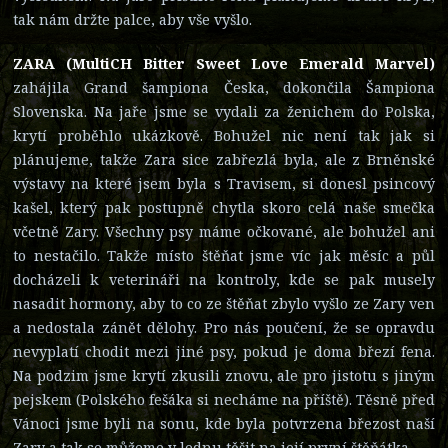
tak nám držte palce, aby vše vyšlo.
ZARA (MultiCH Bitter Sweet Love Emerald Marvel)
zahájila Grand šampiona Česka, dokončila Šampiona
Slovenska. Na jaře jsme se vydali za ženichem do Polska,
krytí proběhlo ukázkově. Bohužel nic není tak jak si
plánujeme, takže Zara sice zabřezlá byla, ale z Brněnské
výstavy na které jsem byla s Travisem, si donesl psincový
kašel, který pak postupně chytla skoro celá naše smečka
včetně Zary. Všechny psy máme očkované, ale bohužel ani
to nestačilo. Takže místo štěňat jsme víc jak měsíc a půl
docházeli k veterináři na kontroly, kde se pak musely
nasadit hormony, aby to co ze štěňat zbylo vyšlo ze Zary ven
a nedostala zánět dělohy. Pro nás poučení, že se opravdu
nevyplatí chodit mezi jiné psy, pokud je doma březí fena.
Na podzim jsme krytí zkusili znovu, ale pro jistotu s jiným
pejskem (Polského fešáka si necháme na příště). Těsně před
Vánoci jsme byli na sonu, kde byla potvrzena březost naší
Zary a tak se můžeme v lednu těšit na její první štěňátka.