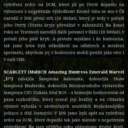
vyšetření srdce na DCM, které již po čtvrté dopadlo na
výbornou s negativním výsledkem! Kromě toho se mu v ČR
narodil v létě první vrh (10 štěňat), který je tedy v pořadí
jeho čtvrtý (Travis kryje převážně v zahraničí). Na konci
roku se Travisovi narodili další potomci v Itálii (10 štěňat), v
pořadí jeho páté krytí. A protože myslíme i do budoucna,
tak jsme letos byli několikrát na odběrech a mražení
spermatu, abychom jej v budoucnu mohli použít jako otce i
v naší CHS.
SCARLETT (MultiCH Amazing Huntress Emerald Marvel
„U“)
zahájila Šampiona Rakouska, dokončila Show
šampiona Maďarska, dokončila Mezinárodního výstavního
šampiona CIE! Získala titul BOS – s krásným hodnocením od
pana rozhodčího, který ocenil její kvality a na Oblastní
výstavě vyhrála v závěrečných soutěžích Nejkrásnějšího
jedince z tříd čestných! V létě jsme byli opět na vyšetření
srdce na DCM, které dopadlo tak jako minule s negativním
výsledkem! Na jaro příštího roku plánujeme druhé krytí,