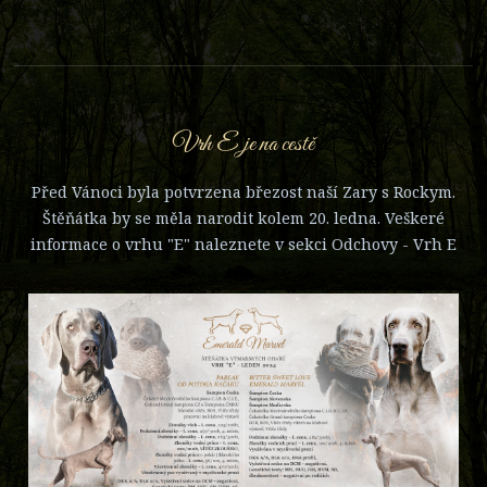
Vrh E je na cestě
Před Vánoci byla potvrzena březost naší Zary s Rockym.
Štěňátka by se měla narodit kolem 20. ledna. Veškeré
informace o vrhu "E" naleznete v sekci Odchovy - Vrh E