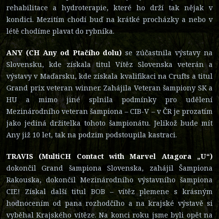
rehabilitace a hydroterapie, které ho drží tak nějak v
kondici. Mezitím chodí buď na krátké procházky a nebo v
létě chodíme plavat do rybníka.
ANY (CH Any od Ptačího dolu)
se zúčastnila výstavy na
Slovensku, kde získala titul Vítěz Slovenska veterán a
výstavy v Maďarsku, kde získala kvalifikaci na Crufts a titul
Grand prix veteran winner. Zahájila Veteran šampiony SK a
HU a mimo jiné splnila podmínky pro udělení
Mezinárodního veteran šampiona – CIB-V – v ČR je prozatím
jako jediná držitelka tohoto šampionátu. Jelikož bude mít
Any již 10 let, tak na podzim podstoupila kastraci.
TRAVIS (MultiCH Contact with Marvel Atagora „U“)
dokončil Grand šampiona Slovenska, zahájil Šampiona
Rakouska, dokončil Mezinárodního výstavního šampiona
CIE! Získal další titul BOB – vítěz plemene s krásným
hodnocením od pana rozhodčího a na krajské výstavě si
vyběhal Krajského vítěze. Na konci roku jsme byli opět na