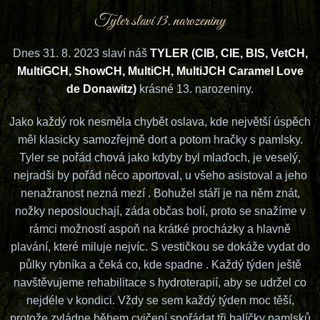
Tyler slaví 13. narozeniny
Dnes 31. 8. 2023 slaví náš
TYLER (CIB, CIE, BIS, VetCH,
MultiGCH, ShowCH, MultiCH, MultiJCH Caramel Love
de Donawitz)
krásné 13. narozeniny.
Jako každý rok nesměla chybět oslava, kde největší úspěch
měl klasicky samozřejmě dort a potom hračky s pamlsky.
Tyler se pořád chová jako kdyby byl mlaďoch, je veselý,
nejradši by pořád něco aportoval, u všeho asistoval a jeho
nenažranost nezná mezí . Bohužel stáří je na něm znát,
nožky neposlouchají, záda občas bolí, proto se snažíme v
rámci možností aspoň na krátké procházky a hlavně
plavání, které miluje nejvíc. S vestičkou se dokáže vydat do
půlky rybníka a čeká co, kde spadne . Každý týden ještě
navštěvujeme rehabilitace s hydroterapií, aby se udržel co
nejdéle v kondici. Vždy se sem každý týden moc těší,
protože zvládne během cvičení spořádat tři balíčky pamlsků