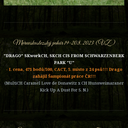
Moravskoslezský pohár 19-20.8. 2023 (VZ)
"DRAGO" SKworkCH, SKCH CIS FROM SCHWARZENBERK
PARK "U"
- I. cena, 471 bodů/500, CACT, 5. místo z 24 psů!!! Drago
zahájil Šampionát práce ČR!!!
(MultiCH Caramel Love de Donawitz x CH Hunsweimaraner
Kick Up A Dust For S. N.)