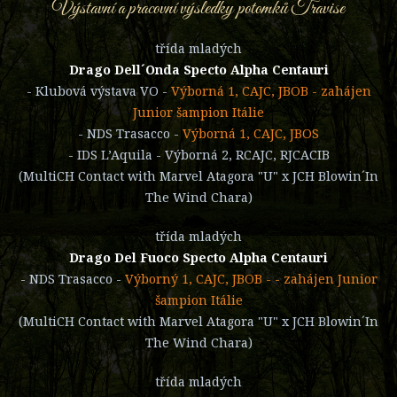
Výstavní a pracovní výsledky potomků Travise
třída mladých
Drago Dell´Onda Specto Alpha Centauri
- Klubová výstava VO -
Výborná 1, CAJC, JBOB - zahájen
Junior šampion Itálie
- NDS Trasacco -
Výborná 1, CAJC, JBOS
- IDS L’Aquila - Výborná 2, RCAJC, RJCACIB
(MultiCH Contact with Marvel Atagora "U" x JCH Blowin´In
The Wind Chara)
třída mladých
Drago Del Fuoco Specto Alpha Centauri
- NDS Trasacco -
Výborný 1, CAJC, JBOB - - zahájen Junior
šampion Itálie
(MultiCH Contact with Marvel Atagora "U" x JCH Blowin´In
The Wind Chara)
třída mladých