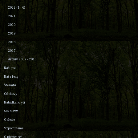
2022 (1 - 6)
2021
2020
2019
2018
2017
Archiv 2007 - 2016
Naši psi
Naše feny
Štěňata
Odchovy
Nabídka krytí
Síň slávy
Galerie
Vzpomínáme
O plemenech