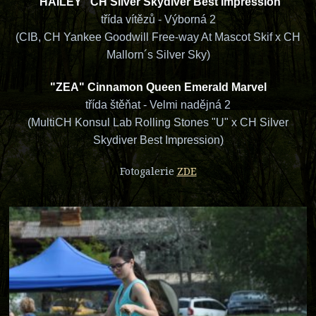
"
HAILEY" CH Silver Skydiver Best Impression
třída vítězů - Výborná 2
(CIB, CH Yankee Goodwill Free-way At Mascot Skif x CH
Mallorn´s Silver Sky)
"ZEA" Cinnamon Queen Emerald Marvel
třída štěňat - Velmi nadějná 2
(MultiCH Konsul Lab Rolling Stones "U" x CH Silver
Skydiver Best Impression)
Fotogalerie
ZDE