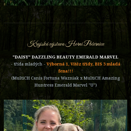
Krajská výstava Horní Počernice
"DAISY" DAZZLING BEAUTY EMERALD MARVEL
- třída mladých -
Výborná 1, Vítěz třídy, BIS 3 mladá
fena!!!
(MultiCH Canis Fortuna Wazniak x MultiCH Amazing
Huntress Emerald Marvel "U")