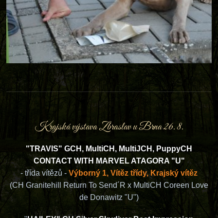
Krajská výstava Zbraslav u Brna 26. 8.
"TRAVIS" GCH, MultiCH, MultiJCH, PuppyCH
CONTACT WITH MARVEL ATAGORA "U"
- třída vítězů -
Výborný 1, Vítěz třídy, Krajský vítěz
(CH Granitehill Return To Send´R x MultiCH Coreen Love
de Donawitz "U")