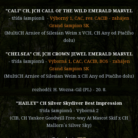
"CALI" CH, JCH CALL OF THE WILD EMERALD MARVEL
- třída šampionů -
Výborný 1, CAC, res. CACIB - zahájen
Grand šampion SK
(MultiCH Arniee of Silesian Weim x VCH, CH Any od Ptačího
dolu)
"CHELSEA" CH, JCH CROWN JEWEL EMERALD MARVEL
- třída šampionů -
Výborná 1, CAC, CACIB, BOS - zahájen
Grand šampion SK
(MultiCH Arniee of Silesian Weim x CH Any od Ptačího dolu)
rozhodčí: H. Wozna-Gil (PL) - 20. 8.
"HAILEY" CH Silver Skydiver Best Impression
třída šampionů - Výborná 2
(CIB, CH Yankee Goodwill Free-way At Mascot Skif x CH
Mallorn´s Silver Sky)