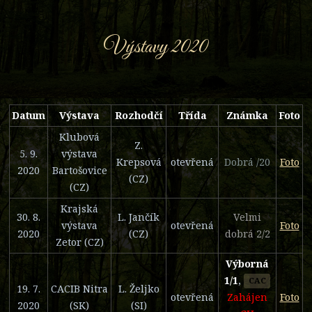
Výstavy 2020
Datum
Výstava
Rozhodčí
Třída
Známka
Foto
Klubová
Z.
5. 9.
výstava
Krepsová
otevřená
Dobrá /20
Foto
2020
Bartošovice
(CZ)
(CZ)
Krajská
30. 8.
L. Jančík
Velmi
výstava
otevřená
Foto
2020
(CZ)
dobrá 2/2
Zetor (CZ)
Výborná
1/1
,
CAC
19. 7.
CACIB Nitra
L. Željko
otevřená
Zahájen
Foto
2020
(SK)
(SI)