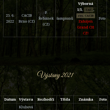
Výborná
1/1
,
,
CAC
P.
25. 6.
CACIB
res. CACIB
Řehánek
šampionů
Foto
2022
Brno (CZ)
Zahájen
(CZ)
Grand CH
CZ!
Výstavy 2021
Datum
Výstava
Rozhodčí
Třída
Známka
Foto
Klubová