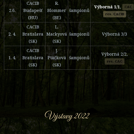
CACIB
R.
Výborná 1/1
,
CAC
2.6.
Budapešť
Blommer
šampionů
res. CACIB
(HU)
(BE)
CACIB
L.
2. 4.
Bratislava
Mackyová
šampionů
Výborná 3/3
(SK)
(SK)
CACIB
J.
Výborná 2/2,
1. 4.
Bratislava
Ptáčková
šampionů
res. CAC
(SK)
(SK)
Výstavy 2022