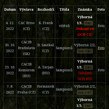
Datum
Výstava
Rozhodčí
Třída
Známka
Foto
Výborná
4. 12.
CAC Brno
K. Frank
1/1
,
CAC
vítězů
Foto
2022
(CZ)
(CZ)
Dokončen
GCH CZ!
CACIB
30. 10.
D. Smékal
Výborná 2/2,
Bratislava
šampionů
Foto
2022
(CZ)
res. CAC
(SK)
Výborná
CACIB
23. 10.
A. Tarjan
1/1
,
CAC
Komárom
šampionů
Foto
2022
(HU)
Zahájen
(HU)
GCH HU!
7. 8.
CACIB
Formánek
Výborná 2/2,
šampionů
2022
Praha (CZ)
(CZ)
res. CAC
Výborná
1/3
,
,
CAC