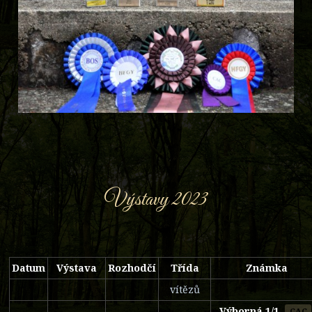
Výstavy 2023
Datum
Výstava
Rozhodčí
Třída
Známka
vítězů
Výborná 1/1
,
CAC