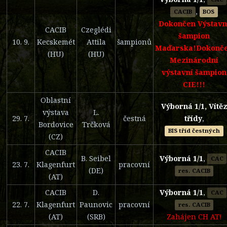
,
CACIB
BOS
Dokončen Výstavn
CACIB
Czeglédi
šampion
10. 9.
Kecskemét
Attila
šampionů
Maďarska!Dokonč
(HU)
(HU)
Mezinárodní
výstavní šampion
CIE!!!
Oblastní
Výborná 1/1, Vítě
výstava
L.
29. 7.
čestná
třídy
,
Bordovice
Trčková
BIS tříd čestných
(CZ)
CACIB
B. Seibel
Výborná 1/1
,
CAC
23. 7.
Klagenfurt
pracovní
(DE)
res. CACIB
(AT)
CACIB
D.
Výborná 1/1
,
CAC
22. 7.
Klagenfurt
Paunovic
pracovní
res. CACIB
(AT)
(SRB)
Zahájen CH AT!