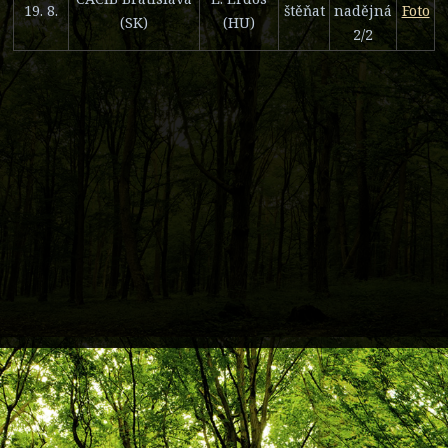
19. 8.
štěňat
nadějná
Foto
(SK)
(HU)
2/2