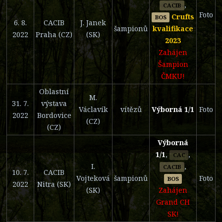
,
CACIB
Foto
Crufts
BOS
6. 8.
CACIB
J. Janek
šampionů
kvalifikace
2022
Praha (CZ)
(SK)
2023
Zahájen
Šampion
ČMKU!
Oblastní
M.
31. 7.
výstava
Václavík
vítězů
Výborná 1/1
Foto
2022
Bordovice
(CZ)
(CZ)
Výborná
1/1
,
,
CAC
I.
,
CACIB
10. 7.
CACIB
Vojteková
šampionů
Foto
BOS
2022
Nitra (SK)
(SK)
Zahájen
Grand CH
SK!