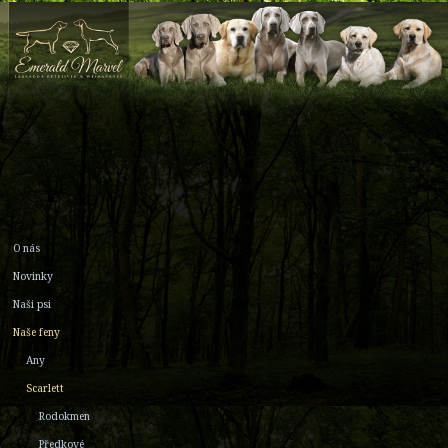
O nás
Novinky
Naši psi
Naše feny
Any
Scarlett
Rodokmen
Předkové