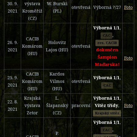
30. 9.
výstava
W. Burski
otevřená
Výborná ?/27
Foto
2021
Kroměříž
(PL)
(CZ)
Výborná 1/1
,
,
CAC
CACIB
26. 9.
Holovitz
res. CACIB
Komárom
otevřená
2021
Lajos (HU)
dokončen
(HU)
Šampion
Foto
Maďarska!
CACIB
Kardos
25. 9.
Výborná 1/1
,
Komárom
Vilmos
otevřená
2021
CAC
(HU)
(HU)
Krajská
L.
Výborná 1/1,
22. 8.
výstava
Šlapanský
pracovní
Vítěz třídy
,
Foto
2021
Zetor
(CZ)
Krajský vítěz
Výborná 1/1
,
,
CAC
P.
CACIB
(=