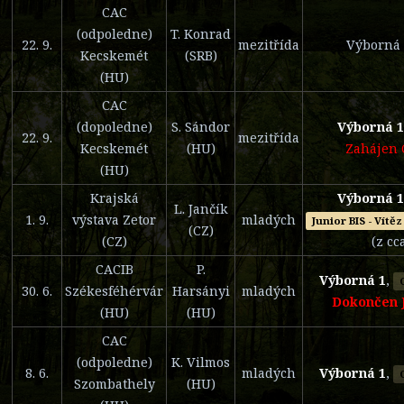
CAC
(odpoledne)
T. Konrad
22. 9.
mezitřída
Výborná 
Kecskemét
(SRB)
(HU)
CAC
(dopoledne)
S. Sándor
Výborná 1
22. 9.
mezitřída
Kecskemét
(HU)
Zahájen 
(HU)
Krajská
Výborná 1/
L. Jančík
1. 9.
výstava Zetor
mladých
Junior BIS - Vítě
(CZ)
(CZ)
(z cc
CACIB
P.
Výborná 1
,
30. 6.
Székesféhérvár
Harsányi
mladých
Dokončen 
(HU)
(HU)
CAC
(odpoledne)
K. Vilmos
8. 6.
mladých
Výborná 1
,
Szombathely
(HU)