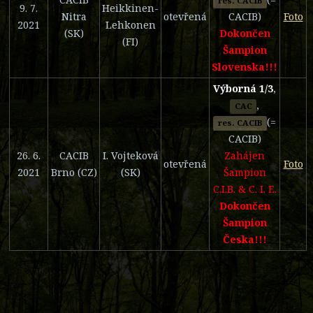
res. CACIB
9. 7.
Heikkinen-
Nitra
otevřená
CACIB)
Foto
2021
Lehkonen
(SK)
Dokončen
(FI)
Šampion
Slovenska!!!
Výborná 1/3
,
,
CAC
(=
res. CACIB
CACIB)
26. 6.
CACIB
I. Vojteková
Zahájen
otevřená
Foto
2021
Brno (CZ)
(SK)
Šampion
C.I.B. & C. I. E.
Dokončen
Šampion
Česka!!!