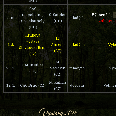
(HU)
CAC
(dopoledne)
S. Sándor
Výborná 1
,
8. 6.
mladých
Szombathely
(HU)
Zahájen 
(HU)
Klubová
H.
výstava
4. 5.
Ahrens
mladých
Výbo
Slavkov u Brna
(AT)
(CZ)
M.
CACIB Nitra
25. 1.
Václavík
mladých
Výb
(SK)
(CZ)
M. Kalich
12. 1.
CAC Brno (CZ)
dorostu
Velmi 
(CZ)
Výstavy 2018