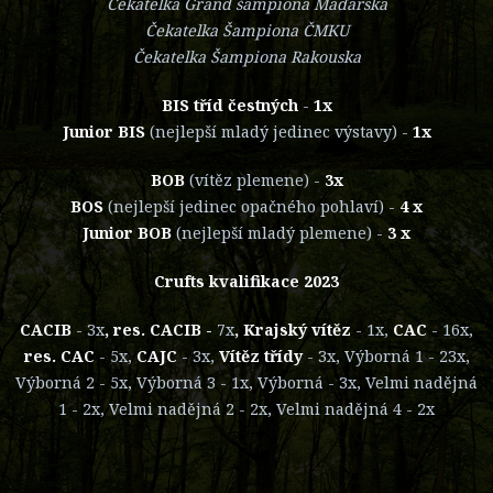
Čekatelka Grand šampiona Maďarska
Čekatelka Šampiona ČMKU
Čekatelka Šampiona Rakouska
BIS tříd čestných
-
1x
Junior BIS
(nejlepší mladý jedinec výstavy) -
1x
BOB
(vítěz plemene) -
3x
BOS
(nejlepší jedinec opačného pohlaví) -
4 x
Junior BOB
(nejlepší mladý plemene) -
3 x
Crufts kvalifikace 2023
CACIB
- 3x
, res. CACIB -
7x
, Krajský vítěz
- 1x,
CAC
- 16x,
res. CAC
- 5x,
CAJC
- 3x,
Vítěz třídy
- 3x, Výborná 1 - 23x,
Výborná 2 - 5x, Výborná 3 - 1x, Výborná - 3x, Velmi nadějná
1 - 2x, Velmi nadějná 2 - 2x, Velmi nadějná 4 - 2x