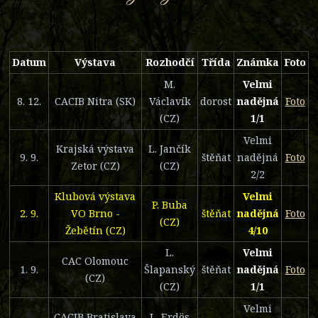
Datum
Výstava
Rozhodčí
Třída
Známka
Foto
M.
Velmi
8. 12.
CACIB Nitra (SK)
Václavík
dorost
nadějná
Foto
(CZ)
1/1
Velmi
Krajská výstava
L. Jančík
9. 9.
štěňat
nadějná
Foto
Zetor (CZ)
(CZ)
2/2
Klubová výstava
Velmi
P. Buba
2. 9.
VO Brno -
štěňat
nadějná
Foto
(CZ)
Žebětín (CZ)
4/10
L.
Velmi
CAC Olomouc
1. 9.
Šlapanský
štěňat
nadějná
Foto
(CZ)
(CZ)
1/1
Velmi
CACIB Bratislava
L. Erdös