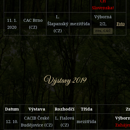
CH
Slovenska!
L.
Výborná
11. 1.
CAC Brno
Šlapanský
mezitřída
2/2,
Foto
2020
(CZ)
(CZ)
res. CAC
Výstavy 2019
Datum
Výstava
Rozhodčí
Třída
Z
CACIB České
L. Fialová
Výborn
12. 10.
mezitřída
Budějovice (CZ)
(CZ)
Zaháje