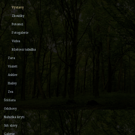
Výstavy
Zkoušky
Potomci
Fotogalerie
Videa
Růstová tabulka
Zara
Violett
Ashlee
Hailey
Zea
Štěňata
Odchovy
Nabídka krytí
Síň slávy
Galerie