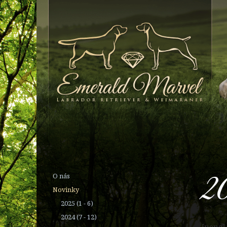
2
O nás
Novinky
2025 (1 - 6)
2024 (7 - 12)
[none]