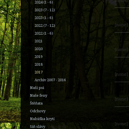
2024 (1 - 6)
2023 (7 - 12)
2023 (1 - 6)
[none]
2022 (7 - 12)
2022 (1 - 6)
2021
2020
[none]
2019
2018
2017
[none]
Archiv 2007 - 2016
Naši psi
Naše feny
[none]
Štěňata
Odchovy
Nabídka krytí
[none]
Síň slávy