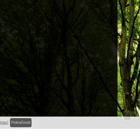
rmací
Pokračovat