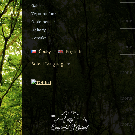
Galerie
Vzpomínáme
[none]
O plemenech
Odkazy
Kontakt
[none]
Česky
English
Select Language
▼
[none]
[none]
[none]