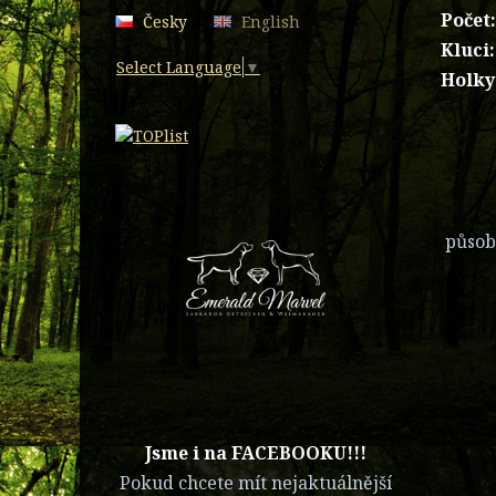
Počet
Česky
English
Kluci
Select Language
▼
Holky
působí
​Jsme i na FACEBOOKU!!!
Pokud chcete mít nejaktuálnější