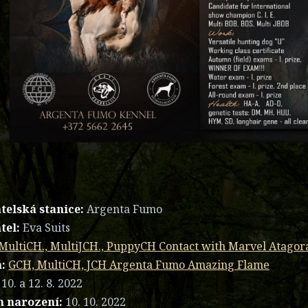
telská stanice:
Argenta Fumo
tel:
Eva Suits
MultiCH., MultiJCH., PuppyCH Contact with Marvel Atagor
:
GCH, MultiCH, JCH Argenta Fumo Amazing Flame
10. a 12. 8. 2022
 narození:
10. 10. 2022