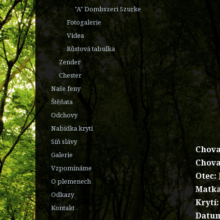
"A" Dombszeri Szurke
Fotogalerie
Videa
Růstová tabulka
Zender
Chester
Naše feny
Štěňata
Odchovy
Nabídka krytí
Síň slávy
Chova
Galerie
Chova
Vzpomínáme
Otec:
O plemenech
Matka
Odkazy
Krytí:
Kontakt
Datum