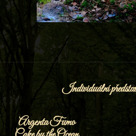
Individuální představ
Argenta Fumo
Cake by the Ocean