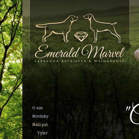
"
O nás
Novinky
Naši psi
Tyler