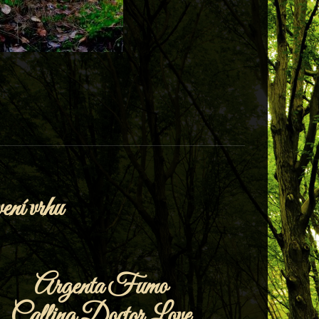
ení vrhu
Argenta Fumo
Calling Doctor Love