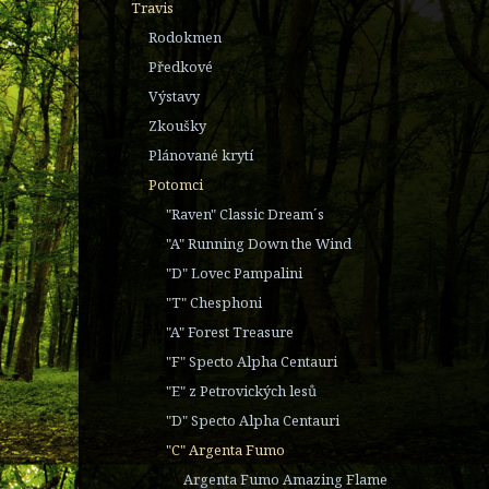
Travis
Rodokmen
Předkové
Výstavy
Zkoušky
Plánované krytí
Potomci
"Raven" Classic Dream´s
"A" Running Down the Wind
"D" Lovec Pampalini
"T" Chesphoni
"A" Forest Treasure
"F" Specto Alpha Centauri
"E" z Petrovických lesů
"D" Specto Alpha Centauri
"C" Argenta Fumo
Argenta Fumo Amazing Flame