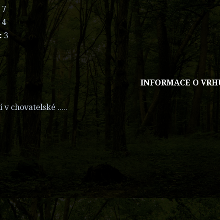
:
7
:
4
:
3
INFORMACE O VRH
 v chovatelské .....