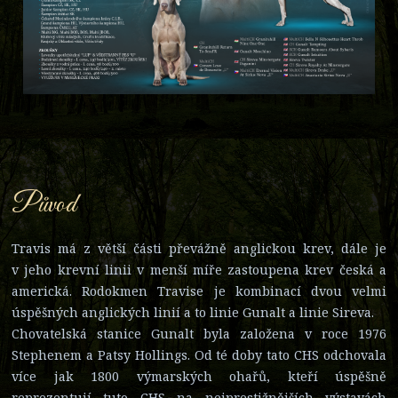
Původ
Travis má z větší části převážně anglickou krev, dále je
v jeho krevní linii v menší míře zastoupena krev česká a
americká. Rodokmen Travise je kombinací dvou velmi
úspěšných anglických linií a to linie Gunalt a linie Sireva.
Chovatelská stanice Gunalt byla založena v roce 1976
Stephenem a Patsy Hollings. Od té doby tato CHS odchovala
více jak 1800 výmarských ohařů, kteří úspěšně
reprezentují tuto CHS na nejprestižnějších výstavách