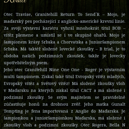
Rodiče
Otec Travise, Granitehill Return To Send´R – Mojo, je
maďarský pes pocházející z anglicko-americké krevní linie.
Za svoji výstavní kariéru vyhrál mnohokrát titul BOB –
vítěz plemene a umístil se i ve skupině ohařů. Mojo je
šampionem krásy Srbska a Chorvatska a Junioršampionem
Srbska. Má taktéž složené lovecké zkoušky – B trial, je to
obdoba našich podzimních zkoušek, takže je lovecky
upotřebitelným psem.
Jeho otec Granitehill Nine One One - Roger je výstavním
multi šampionem. Získal také titul Evropský vítěz mladých,
Evropský vítěz a Světový vítěz! Má složené zkoušky vloh
v Maďarsku na kterých získal titul CACT a má složené i
podzimní zkoušky. Se svým majitelem se pravidelně
zúčastňuje honů na drobnou zvěř. Jeho matka Gunalt
Tempting je fena importovaná z Anglie do Maďarska. Je
šampionkou a junioršampionkou Maďarska, má složené i
zkoušky vloh a podzimní zkoušky. Otec Rogera, Bella N