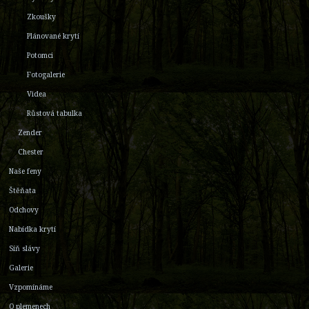
Zkoušky
Plánované krytí
Potomci
Fotogalerie
Videa
Růstová tabulka
Zender
Chester
Naše feny
Štěňata
Odchovy
Nabídka krytí
Síň slávy
Galerie
Vzpomínáme
O plemenech