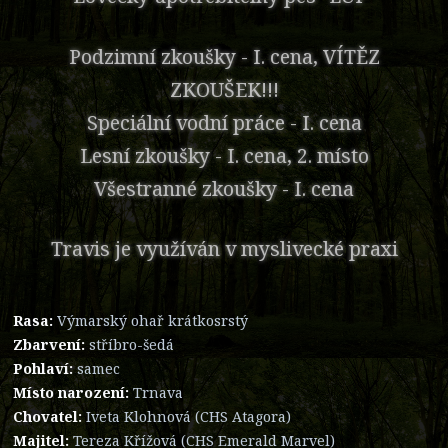
Podzimní zkoušky - I. cena, VÍTĚZ
ZKOUŠEK!!!
Speciální vodní práce - I. cena
Lesní zkoušky - I. cena, 2. místo
Všestranné zkoušky - I. cena
Travis je využíván v myslivecké praxi
Rasa:
Výmarský ohař krátkosrstý
Zbarvení:
stříbro-šedá
Pohlaví:
samec
Místo narození:
Trnava
Chovatel:
Iveta Klohnová (CHS Atagora)
Majitel:
Tereza Křížová (CHS Emerald Marvel)