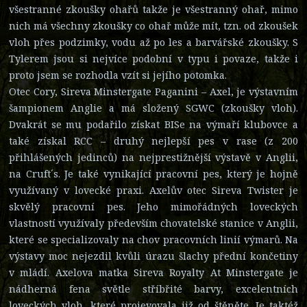
všestranné zkoušky ohařů takže je všestranný ohař, mimo
nich má všechny zkoušky co ohař může mít, tzn. od zkoušek
vloh přes podzimky, vodu až po les a barvářské zkoušky. S
Tylerem jsou si nejvíce podobní v typu i povaze, takže i
proto jsem se rozhodla vzít si jejího potomka.
Otec Cory, Sireva Minstergate Paganini – Axel, je výstavním
šampionem Anglie a má složený SGWC (zkoušky vloh).
Dvakrát se mu podařilo získat BISe na výmaří klubovce a
také získal RCC – druhý nejlepší pes v rase (z 200
přihlášených jedinců) na nejprestižnější výstavě v Anglii,
na Cruft´s. Je také vynikající pracovní pes, který je hojně
využívaný v lovecké praxi. Axelův otec Sireva Twister je
skvělý pracovní pes. Jeho mimořádných loveckých
vlastností využívaly především chovatelské stanice v Anglii,
které se specializovaly na chov pracovních linií výmarů. Na
výstavy moc nejezdil kvůli úrazu šlachy přední končetiny
v mládí. Axelova matka Sireva Royalty At Minstergate je
nádherná fena světle stříbřité barvy, excelentních
loveckých vloh, které projevovala již od štěněte. Je taktéž