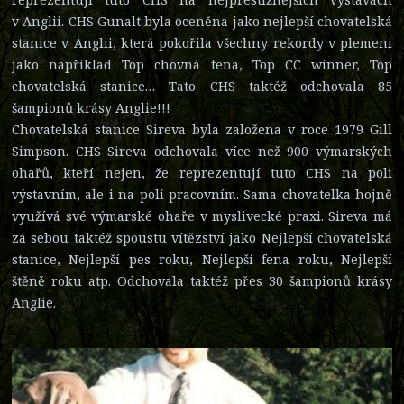
v Anglii. CHS Gunalt byla oceněna jako nejlepší chovatelská
stanice v Anglii, která pokořila všechny rekordy v plemeni
jako například Top chovná fena, Top CC winner, Top
chovatelská stanice… Tato CHS taktéž odchovala 85
šampionů krásy Anglie!!!
Chovatelská stanice Sireva byla založena v roce 1979 Gill
Simpson. CHS Sireva odchovala více než 900 výmarských
ohařů, kteří nejen, že reprezentují tuto CHS na poli
výstavním, ale i na poli pracovním. Sama chovatelka hojně
využívá své výmarské ohaře v myslivecké praxi. Sireva má
za sebou taktéž spoustu vítězství jako Nejlepší chovatelská
stanice, Nejlepší pes roku, Nejlepší fena roku, Nejlepší
štěně roku atp. Odchovala taktéž přes 30 šampionů krásy
Anglie.