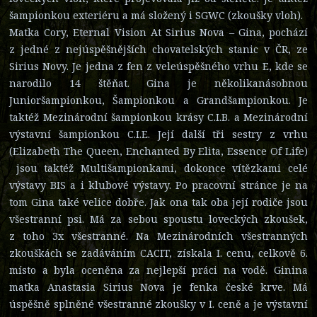
šampionkou exteriéru a má složený i SGWC (zkoušky vloh).
Matka Cory, Eternal Vision At Sirius Nova – Gina, pochází
z jedné z nejúspěšnějších chovatelských stanic v ČR, ze
Sirius Novy. Je jedna z fen z veleúspěšného vrhu E, kde se
narodilo 14 štěňat. Gina je několikanásobnou
Junioršampionkou, Šampionkou a Grandšampionkou. Je
taktéž Mezinárodní šampionkou krásy C.I.B. a Mezinárodní
výstavní šampionkou C.I.E. Její další tři sestry z vrhu
(Elizabeth The Queen, Enchanted By Elita, Essence Of Life)
jsou taktéž Multišampionkami, dokonce vítězkami celé
výstavy BIS a i klubové výstavy. Po pracovní stránce je na
tom Gina také velice dobře. Jak ona tak oba její rodiče jsou
všestranní psi. Má za sebou spoustu loveckých zkoušek,
z toho 3x všestranné. Na Mezinárodních všestranných
zkouškách se zadáváním CACIT, získala I. cenu, celkově 6.
místo a byla oceněna za nejlepší práci na vodě. Ginina
matka Anastasia Sirius Nova je fenka české krve. Má
úspěšně splněné všestranné zkoušky v I. ceně a je výstavní