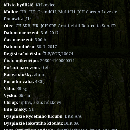
Místo bydliště:
Nížkovice
Matka:
CIB, CIE, GrandCH, MultiCH, JCH Coreen Love de
Donawitz „U“
Otec:
CH SRB, HR, JCH SRB Granitehill Return to Send´R
Datum narození:
3. 6. 2017
Čas narození:
5:00 h
Datum odběru:
30. 7. 2017
Registrační číslo:
ČLP/VOK/10674
Číslo mikročipu:
203094100000571
Pořadí narození:
třetí
Barva stužky:
žlutá
Porodní váha:
480 g
Váha:
38 kg
Výška:
66 cm
Chrup:
úplný, skus nůžkový
Bílé znaky:
NE
Dysplazie kyčelního kloubu:
DKK A/A
Dysplazie loketního kloubu:
DLK 0/0