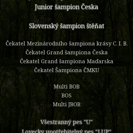
Junior šampion Česka
Slovenský šampion štěňat
Čekatel Mezinárodního šampiona krásy C. I. B.
Čekatel Grand šampiona Česka
Čekatel Grand šampiona Maďarska
Čekatel Šampiona ČMKU
Multi BOB
BOS
Multi JBOB
Všestranný pes "U"
Lovecky upotřebitelný pes "LUP"