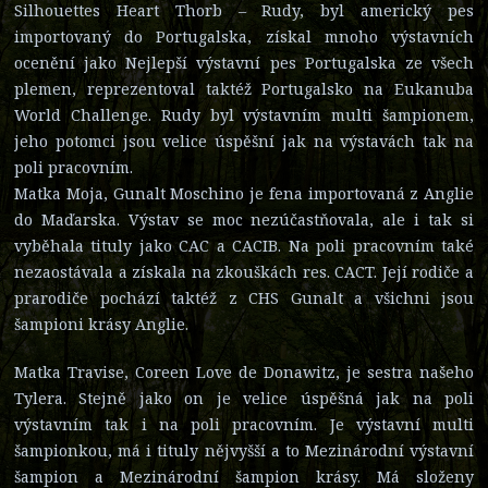
Silhouettes Heart Thorb – Rudy, byl americký pes
importovaný do Portugalska, získal mnoho výstavních
ocenění jako Nejlepší výstavní pes Portugalska ze všech
plemen, reprezentoval taktéž Portugalsko na Eukanuba
World Challenge. Rudy byl výstavním multi šampionem,
jeho potomci jsou velice úspěšní jak na výstavách tak na
poli pracovním.
Matka Moja, Gunalt Moschino je fena importovaná z Anglie
do Maďarska. Výstav se moc nezúčastňovala, ale i tak si
vyběhala tituly jako CAC a CACIB. Na poli pracovním také
nezaostávala a získala na zkouškách res. CACT. Její rodiče a
prarodiče pochází taktéž z CHS Gunalt a všichni jsou
šampioni krásy Anglie.
Matka Travise, Coreen Love de Donawitz, je sestra našeho
Tylera. Stejně jako on je velice úspěšná jak na poli
výstavním tak i na poli pracovním. Je výstavní multi
šampionkou, má i tituly nějvyšší a to Mezinárodní výstavní
šampion a Mezinárodní šampion krásy. Má složeny