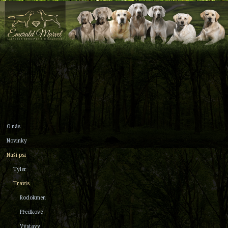
O nás
Novinky
Naši psi
Tyler
Travis
Rodokmen
Předkové
Výstavy