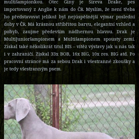
multišampionkou. Otec Giny je Sireva Drake, pes
importovaný z Anglie k nám do ČR. Myslím, že není třeba
ho představovat jelikož byl nejúspěšnější výmar poslední
doby v ČR. Má krásnou stříbřitou barvu, elegantní vzhled a
pohyb, zaujme především nádhernou hlavou. Drak je
MultiJunioršampionem a Multišampionem spousty zemí.
Získal také několikrát titul BIS – vítěz výstavy jak u nás tak
i v zahraničí. Získal 33x BOB, 16x BIG, 10x res. BIG atd. Po
pracovní stránce má za sebou Drak i všestranné zkoušky a
je tedy všestranným psem.