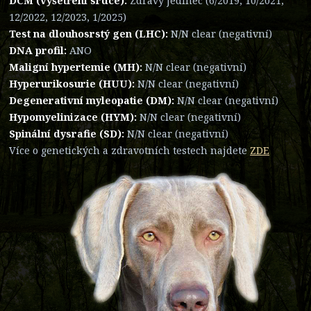
DCM (vyšetření srdce):
Zdravý jedinec (6/2019, 10/2021,
12/2022, 12/2023, 1/2025)
Test na dlouhosrstý gen (LHC):
N/N clear (negativní)
DNA profil:
ANO
Maligní hypertemie (MH):
N/N clear (negativní)
Hyperurikosurie (HUU):
N/N clear (negativní)
Degenerativní myleopatie (DM):
N/N clear (negativní)
Hypomyelinizace (HYM):
N/N clear (negativní)
Spinální dysrafie (SD):
N/N clear (negativní)
Více o genetických a zdravotních testech najdete
ZDE