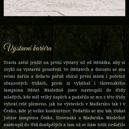
Výstavní kariéra
Travis začal jezdit na první výstavy už od štěňátka, aby si
zvykl na výstavní prostředí. Ve štěňatech a dorostu se mu
velmi dařilo a defacto pořád sbíral první místa i početně
obsazených třídách, proto si vyběhal i Slovenského
šampiona štěňat. Následně jsme nastoupili do třídy
mladých, kde měl velký úspěch a podařilo se mu z této třídy
vyhrát celé plemeno, jak na výstavách v Maďarsku tak i v
Česku, kde je velká konkurence. Podařilo se mu tak získat
Junior šampiona Česka, Slovenska a Maďarska. Následně
nastoupil do tříd dosdpělých a tam už se nám tolik nedařilo