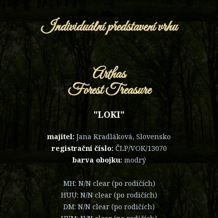
Individuální představení vrhu
Arthas
Forest Treasure
"LOKI"
majitel:
Jana Kradláková, Slovensko
registrační číslo:
ČLP/VOK/13070
barva obojku:
modrý
MH: N/N clear (po rodičích)
HUU: N/N clear (po rodičích)
DM: N/N clear (po rodičích)