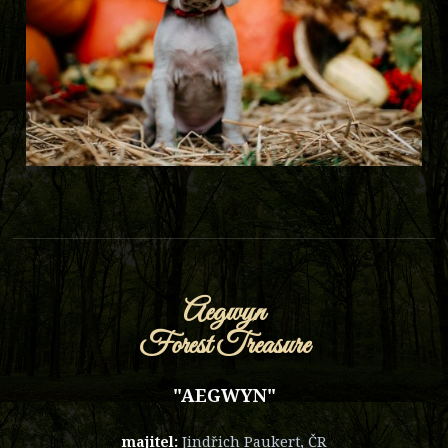
Aegwyn
Forest Treasure
"AEGWYN"
majitel:
Jindřich Paukert, ČR