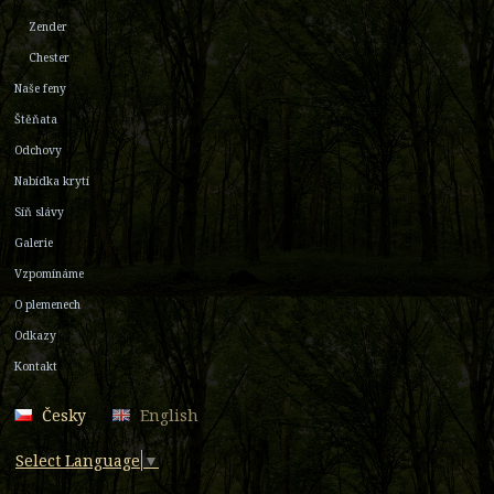
Zender
Chester
Naše feny
Štěňata
Odchovy
Nabídka krytí
Síň slávy
Galerie
Vzpomínáme
O plemenech
Odkazy
Kontakt
Česky
English
Select Language
▼