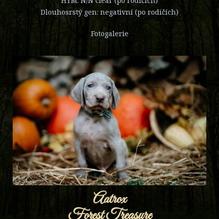
HYM: N/N clear (po rodičích)
Dlouhosrstý gen: negativní (po rodičích)
Fotogalerie
Aatrox
Forest Treasure