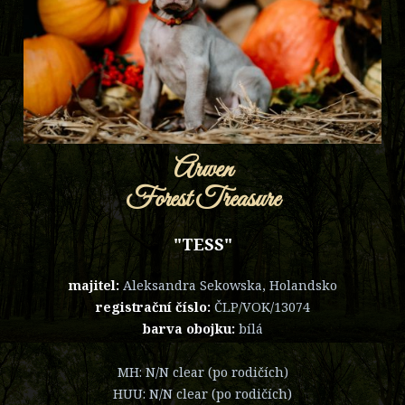
Arwen
Forest Treasure
"TESS"
majitel:
Aleksandra Sekowska, Holandsko
registrační číslo:
ČLP/VOK/13074
barva obojku:
bílá
MH: N/N clear (po rodičích)
HUU: N/N clear (po rodičích)