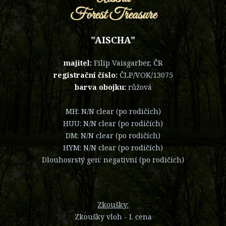
Forest Treasure
"AISCHA"
majitel:
Filip Vaisgarber, ČR
registrační číslo:
ČLP/VOK/13075
barva obojku:
růžová
MH: N/N clear (po rodičích)
HUU: N/N clear (po rodičích)
DM: N/N clear (po rodičích)
HYM: N/N clear (po rodičích)
Dlouhosrstý gen: negativní (po rodičích)
Zkoušky:
Zkoušky vloh - I. cena