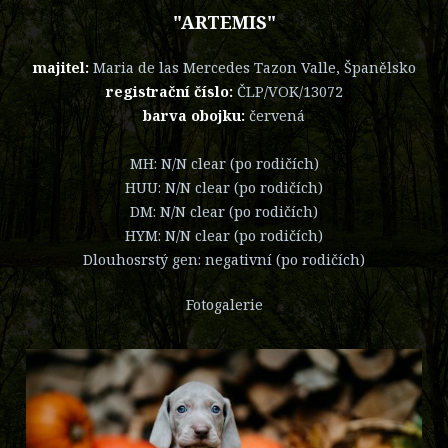
"ARTEMIS"
majitel:
Maria de las Mercedes Tazon Valle, Španělsko
registrační číslo:
ČLP/VOK/13072
barva obojku:
červená
MH: N/N clear (po rodičích)
HUU: N/N clear (po rodičích)
DM: N/N clear (po rodičích)
HYM: N/N clear (po rodičích)
Dlouhosrstý gen: negativní (po rodičích)
Fotogalerie