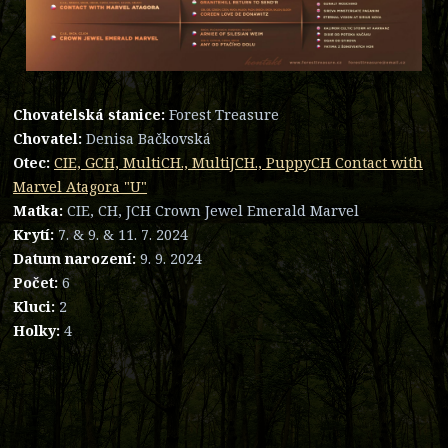
Chovatelská stanice:
Forest Treasure
Chovatel:
Denisa Bačkovská
Otec:
CIE, GCH, MultiCH., MultiJCH., PuppyCH Contact with
Marvel Atagora "U"
Matka:
CIE, CH, JCH Crown Jewel Emerald Marvel
Krytí:
7. & 9. & 11. 7. 2024
Datum narození:
9. 9. 2024
Počet:
6
Kluci:
2
Holky:
4