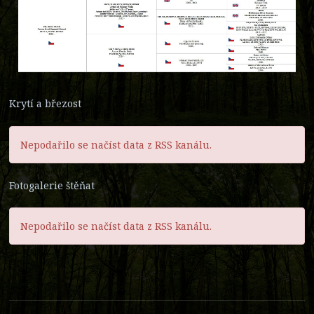
Krytí a březost
Nepodařilo se načíst data z RSS kanálu.
Fotogalerie štěňat
Nepodařilo se načíst data z RSS kanálu.