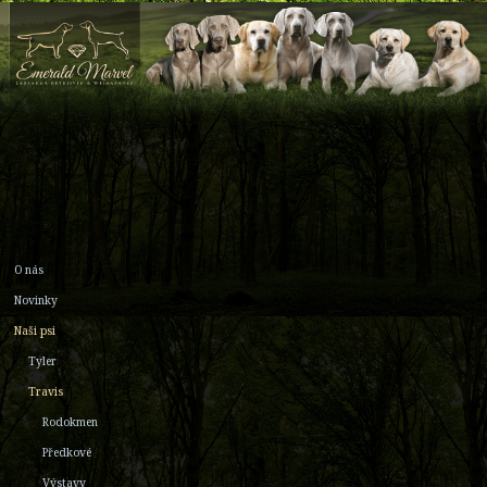
O nás
Novinky
Naši psi
Tyler
Travis
Rodokmen
Předkové
Výstavy