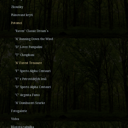
Zkoušky
Plánované krytí
Potomci
"Raven" Classic Dream´s
"A" Running Down the Wind
"D" Lovec Pampalini
"T" Chesphoni
"A" Forest Treasure
"F" Specto Alpha Centauri
"E" z Petrovických lesů
"D" Specto Alpha Centauri
"C" Argenta Fumo
"A" Dombszeri Szurke
Fotogalerie
Videa
Růstová tabulka