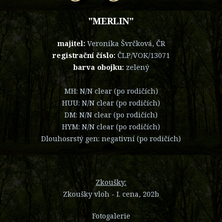
"MERLIN"
majitel:
Veronika Švrčková, ČR
registrační číslo:
ČLP/VOK/13071
barva obojku:
zelený
MH: N/N clear (po rodičích)
HUU: N/N clear (po rodičích)
DM: N/N clear (po rodičích)
HYM: N/N clear (po rodičích)
Dlouhosrstý gen: negativní (po rodičích)
Zkoušky:
Zkoušky vloh - I. cena, 202b
Fotogalerie