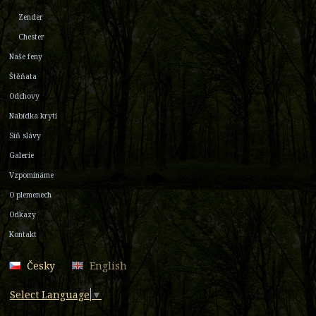
Zender
Chester
Naše feny
Štěňata
Odchovy
Nabídka krytí
Síň slávy
Galerie
Vzpomínáme
O plemenech
Odkazy
Kontakt
Česky
English
Select Language
▼