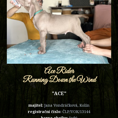
Ace Rider
Running Down the Wind
"ACE"
majitel:
Jana Vondráčková, Kolín
registrační číslo:
ČLP/VOK/13144
barva obojku:
šedý