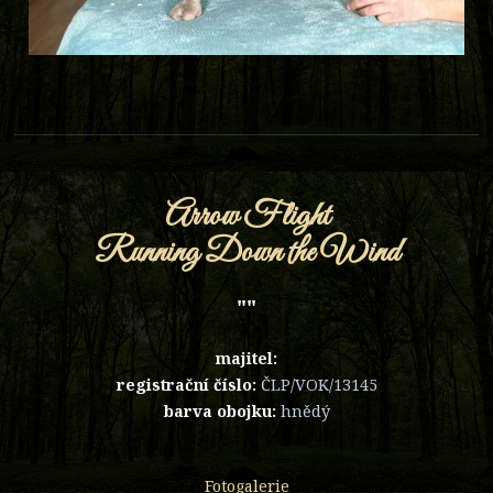
Arrow Flight
Running Down the Wind
""
majitel:
registrační číslo:
ČLP/VOK/13145
barva obojku:
hnědý
Fotogalerie