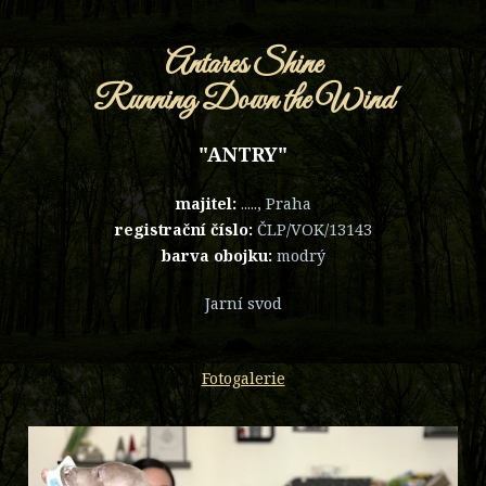
Antares Shine
Running Down the Wind
"ANTRY"
majitel:
....., Praha
registrační číslo:
ČLP/VOK/13143
barva obojku:
modrý
Jarní svod
Fotogalerie