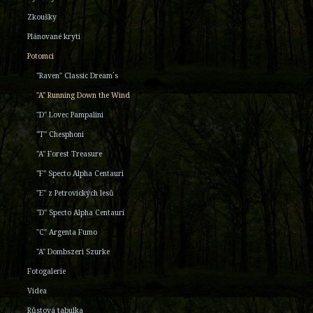
Zkoušky
Plánované krytí
Potomci
"Raven" Classic Dream´s
"A" Running Down the Wind
"D" Lovec Pampalini
"T" Chesphoni
"A" Forest Treasure
"F" Specto Alpha Centauri
"E" z Petrovických lesů
"D" Specto Alpha Centauri
"C" Argenta Fumo
"A" Dombszeri Szurke
Fotogalerie
Videa
Růstová tabulka