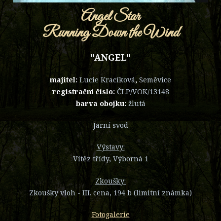
Angel Star
Running Down the Wind
"ANGEL"
majitel:
Lucie Kracíková
,
Seměvice
registrační číslo:
ČLP/VOK/13148
barva obojku:
žlutá
Jarní svod
Výstavy:
Vítěz třídy, Výborná 1
Zkoušky:
Zkoušky vloh - III. cena, 194 b (limitní známka)
Fotogalerie