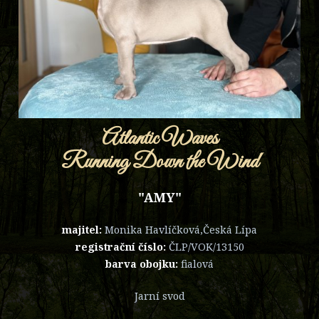
Atlantic Waves
Running Down the Wind
"AMY"
majitel:
Monika Havlíčková,Česká Lípa
registrační číslo:
ČLP/VOK/13150
barva obojku:
fialová
Jarní svod