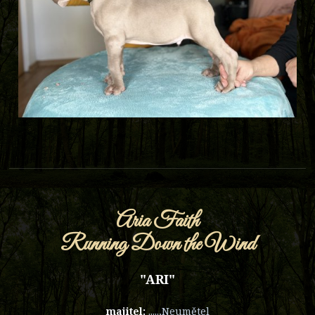
Aria Faith
Running Down the Wind
"ARI"
majitel:
.....,Neumětel