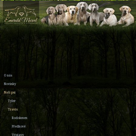
O nás
Novinky
Naši psi
Tyler
Travis
Rodokmen
Předkové
Výstavy