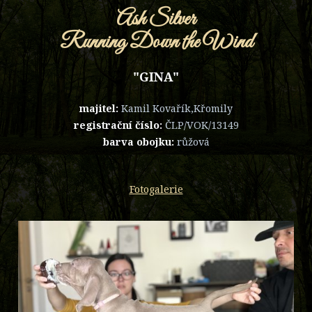
Ash Silver
Running Down the Wind
"GINA"
majitel:
Kamil Kovařík,Křomily
registrační číslo:
ČLP/VOK/13149
barva obojku:
růžová
Fotogalerie