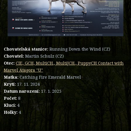
Chovatelská stanice:
Running Down the Wind (CZ)
Chovatel:
Martin Schulz (CZ)
Otec:
CIE, GCH, MultiCH., MultiJCH., PuppyCH Contact with
Marvel Atagora "U"
Matka:
Catching Fire Emerald Marvel
Krytí:
17. 11. 2024
Datum narození:
17. 1. 2025
Počet:
8
Kluci:
4
Holky:
4