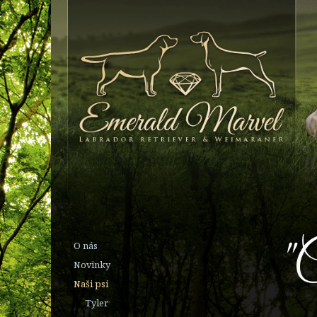
"
O nás
Novinky
Naši psi
Tyler