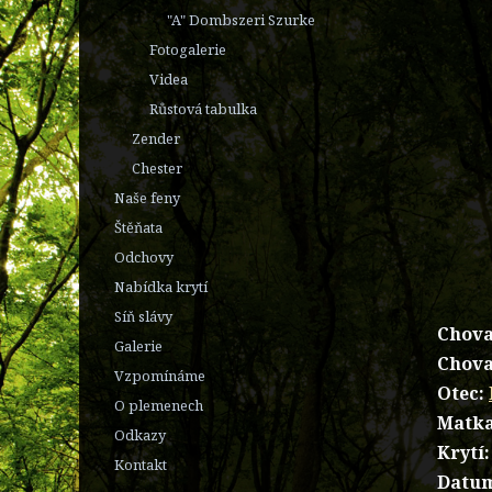
"A" Dombszeri Szurke
Fotogalerie
Videa
Růstová tabulka
Zender
Chester
Naše feny
Štěňata
Odchovy
Nabídka krytí
Síň slávy
Chova
Galerie
Chova
Vzpomínáme
Otec:
O plemenech
Matka
Odkazy
Krytí:
Kontakt
Datum