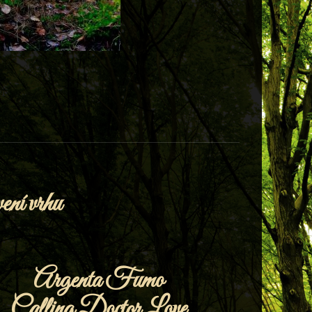
ení vrhu
Argenta Fumo
Calling Doctor Love