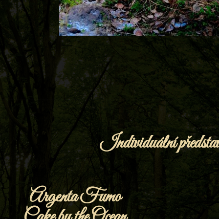
Individuální představ
Argenta Fumo
Cake by the Ocean