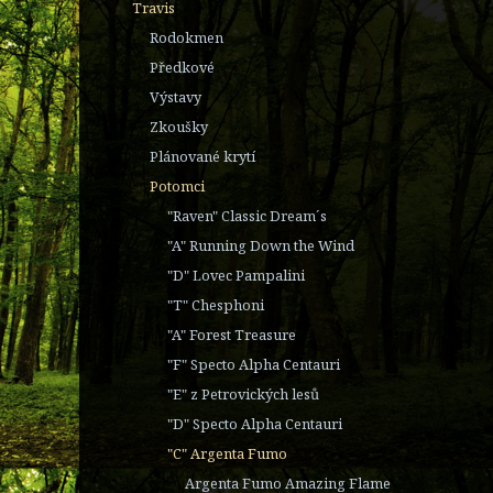
Travis
Rodokmen
Předkové
Výstavy
Zkoušky
Plánované krytí
Potomci
"Raven" Classic Dream´s
"A" Running Down the Wind
"D" Lovec Pampalini
"T" Chesphoni
"A" Forest Treasure
"F" Specto Alpha Centauri
"E" z Petrovických lesů
"D" Specto Alpha Centauri
"C" Argenta Fumo
Argenta Fumo Amazing Flame