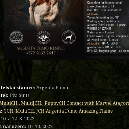
telská stanice:
Argenta Fumo
tel:
Eva Suits
MultiCH., MultiJCH., PuppyCH Contact with Marvel Atagor
:
GCH, MultiCH, JCH Argenta Fumo Amazing Flame
10. a 12. 8. 2022
 narození:
10. 10. 2022