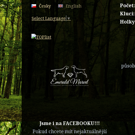
Počet
Česky
English
Kluci
Select Language
▼
Holky
působí
​Jsme i na FACEBOOKU!!!
Pokud chcete mít nejaktuálnější