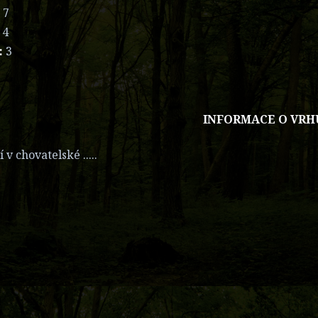
:
7
:
4
:
3
INFORMACE O VRH
 v chovatelské .....