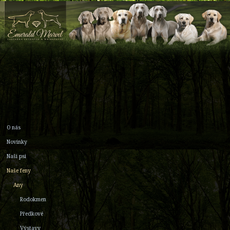
O nás
Novinky
Naši psi
Naše feny
Any
Rodokmen
Předkové
Výstavy