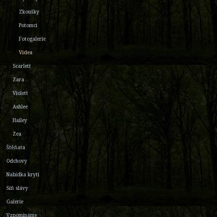
Zkoušky
Potomci
Fotogalerie
Videa
Scarlett
Zara
Violett
Ashlee
Hailey
Zea
Štěňata
Odchovy
Nabídka krytí
Síň slávy
Galerie
Vzpomínáme