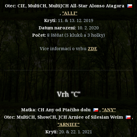
Otec: CIE, MultiCH, MultiJCH
All-Star Alonso Atagora
,
"ALLI"
Krytí:
11. & 13. 12. 2019
Datum narození:
10. 2. 2020
Počet:
8 štěňat (5 kluků a 3 holky)
Více informací o vrhu
ZDE
Vrh "C"
Matka:
CH Any od Ptačího dolu
,
"ANY"
Otec: MultiCH, ShowCH, JCH
Arniee of Silesian Weim
,
"ARNIEE"
Krytí:
20. & 22. 1. 2021