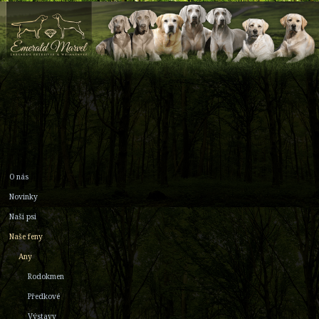
O nás
Novinky
Naši psi
Naše feny
Any
Rodokmen
Předkové
Výstavy