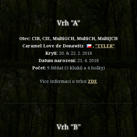
Vrh "A"
Otec: CIB, CIE, MultiGCH, MultiCH, MultiJCH
Caramel Love de Donawitz
,
"TYLER"
Krytí:
20. & 22. 2. 2018
Datum narození:
21. 4. 2018
Počet:
9 štěňat (5 kluků a 4 holky)
Více informací o vrhu
ZDE
Vrh "B"