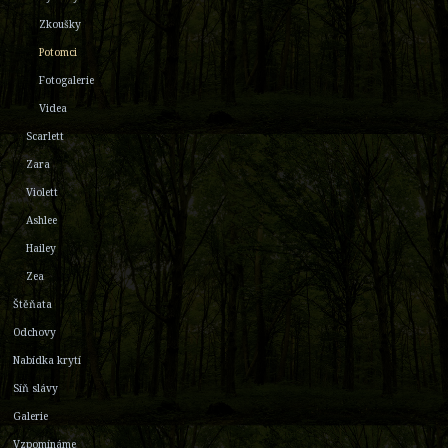
Zkoušky
Potomci
Fotogalerie
Videa
Scarlett
Zara
Violett
Ashlee
Hailey
Zea
Štěňata
Odchovy
Nabídka krytí
Síň slávy
Galerie
Vzpomínáme