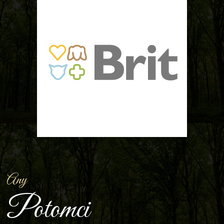
Any
Potomci