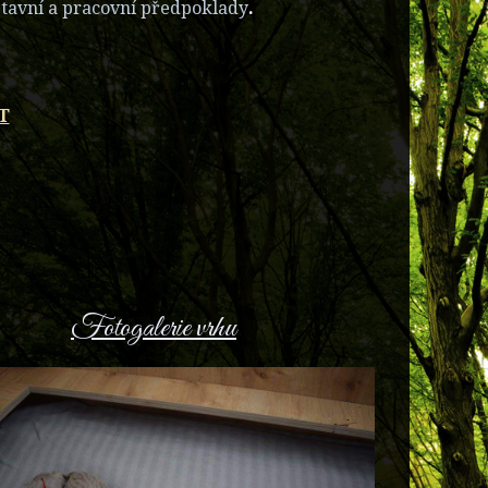
výstavní a pracovní předpoklady
.
T
Fotogalerie vrhu