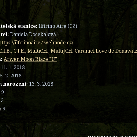
telská stanice:
Ilfirino Aire (CZ)
tel:
Daniela Dočekalová
https://ilfirinoaire7.webnode.cz/
C.I.B., C.I.E., MultiCH., MultiJCH. Caramel Love de Donawit
:
Arwen Moon Blaze "U"
11. 1. 2018
5. 2. 2018
 narození:
13. 3. 2018
:
9
3
:
6