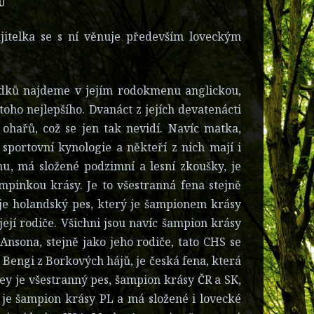
U
majitelka se s ní věnuje především loveckým
dků najdeme v jejím rodokmenu anglickou,
ho nejlepšího. Dvanáct z jejích devatenácti
hařů, což se jen tak nevidí. Navíc matka,
sportovní kynologie a někteří z nich mají i
u, má složené podzimní a lesní zkoušky, je
mpinkou krásy. Je to všestranná fena stejně
 je holandský pes, který je šampionem krásy
ejí rodiče. Všichni jsou navíc šampion krásy
Ansona, stejně jako jeho rodiče, tato CHS se
 Bengi z Borkových hájů, je česká fena, která
rey je všestranný pes, šampion krásy ČR a SK,
 je šampion krásy PL a má složené i lovecké