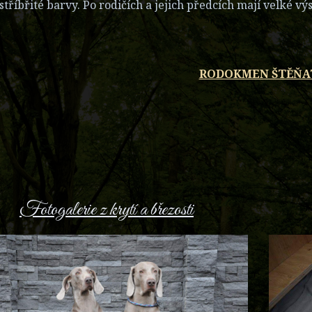
 stříbřité barvy. Po rodičích a jejich předcích mají velké 
RODOKMEN ŠTĚŇA
Fotogalerie z krytí a březosti