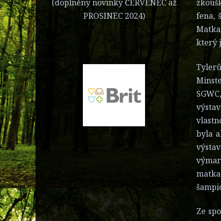
zkoušk
(doplněny novinky ČERVENEC až
fena, 
PROSINEC 2024)
Matka 
který 
Tyler
Minst
SGWC, 
výstav
vlastn
byla a
výstav
výmar
matka
šampi
Ze spo