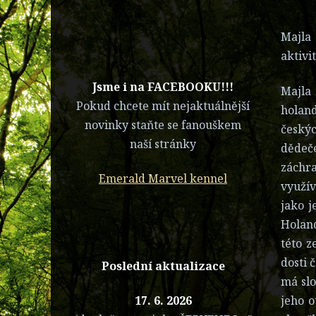
Majla 
aktivi
​Jsme i na FACEBOOKU!!!
Majla
Pokud chcete mít nejaktuálnější
holand
novinky staňte se fanouškem
český
naší stránky
dědeče
záchr
Emerald Marvel kennel
využív
jako j
Holand
této z
dosti 
Poslední aktualizace
má slo
jeho o
17. 6. 2026