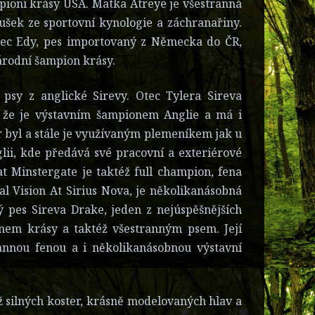
mpioni krásy USA. Matka Atreye je všestranná
ušek ze sportovní kynologie a záchranařiny.
 otec Edy, pes importovaný z Německa do ČR,
árodní šampion krásy.
psy z anglické Sirevy. Otec Tylera Sireva
. že je výstavním šampionem Anglie a má i
r byl a stále je využívaným plemeníkem jak u
glii, kde předává své pracovní a exteriérové
t Minstergate je taktéž full champion, fena
l Vision At Sirius Nova, je několikanásobná
ký pes Sireva Drake, jeden z nejúspěšnějších
em krásy a taktéž všestranným psem. Její
rannou fenou a i několikanásobnou výstavní
ž silných koster, krásně modelovaných hlav a