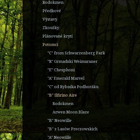
Rodokmen
Předkové
Výstavy
Zkoušky
Plánované krytí
Potomci
"C" from Schwarzenberg Park
"R" Grmadski Weimaraner
"E" Chesphoni
"A" Emerald Marvel
"C" od Rybníka Podhoráku
"B" Ilfirino Aire
Rodokmen
Arwen Moon Blaze
"B" Neowille
"B" z Lasów Preczowskich
"A" Neowille