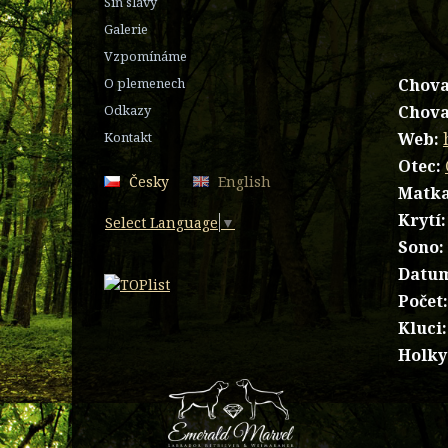
Síň slávy
Galerie
Vzpomínáme
Chova
O plemenech
Chova
Odkazy
Web:
Kontakt
Otec:
Česky
English
Matka
Krytí:
Select Language
▼
Sono:
Datum
Počet
Kluci:
Holky