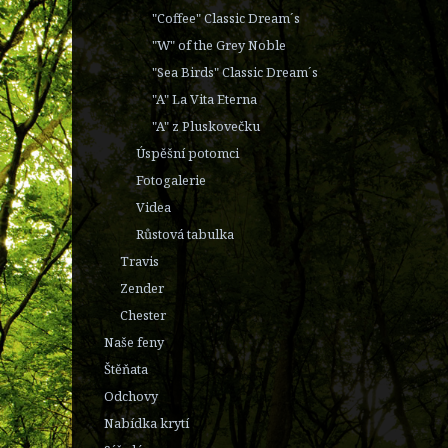
"Coffee" Classic Dream´s
"W" of the Grey Noble
"Sea Birds" Classic Dream´s
"A" La Vita Eterna
"A" z Pluskovečku
Úspěšní potomci
Fotogalerie
Videa
Růstová tabulka
Travis
Zender
Chester
Naše feny
Štěňata
Odchovy
Nabídka krytí