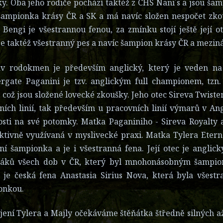
y. Oba jeho rodiče pochází taktéž z CHS Nani´s a jsou ša
šampionka krásy ČR a SK a má navíc složen nespočet zko
Bengi je všestrannou fenou, za zmínku stojí ještě její
je taktéž všestranný pes a navíc šampion krásy ČR a mezin
ův rodokmen je především anglický, který je veden na 
ergate Paganini je tzv. anglickým full championem, tzn
což jsou složené lovecké zkoušky. Jeho otec Sireva Twiste
ních linií, tak především u pracovních linií výmarů v An
osti na své potomky. Matka Paganiniho - Sireva Royalty a
ktivně využívaná v myslivecké praxi. Matka Tylera Eterna
ní šampionka a je i všestranná fena. Její otec je anglic
áků všech dob v ČR, který byl mnohonásobným šampion
 je česká fena Anastasia Sirius Nova, která byla všest
onkou.
jení Tylera a Majly očekáváme štěňátka štředně silných a