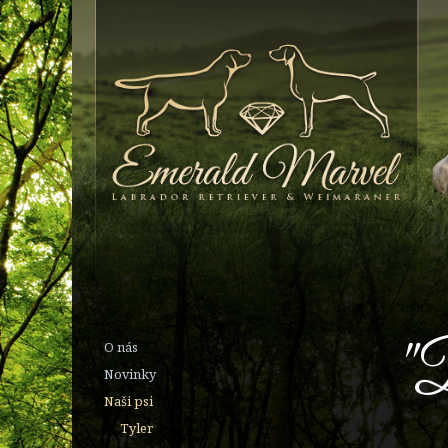
"
O nás
Novinky
Naši psi
Tyler