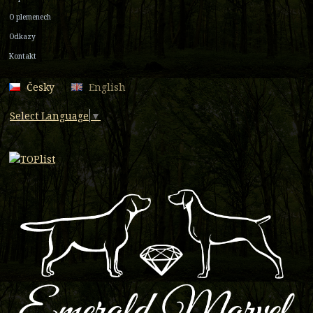
O plemenech
Odkazy
Kontakt
Česky
English
Select Language
▼