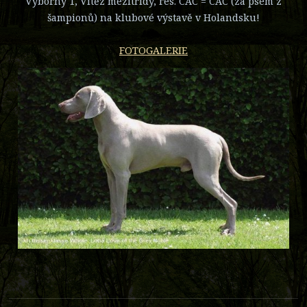
Výborný 1, Vítěz mezitřídy, res. CAC = CAC (za psem z
šampionů) na klubové výstavě v Holandsku!
FOTOGALERIE