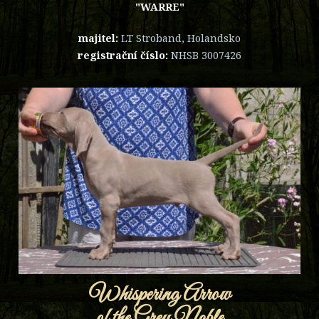
"WARRE"
majitel:
LT Stroband, Holandsko
registrační číslo:
NHSB 3007426
Whispering Arrow
of the Grey Noble