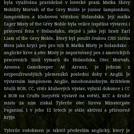
byla využívána pravidelně v lovecké praxi. Matka Shivy
Nobility Morvah of the Grey Noble je junior šampionkou,
šampionkou a klubovou vítězkou Holandska. Její matka
Eager Misty of the Grey Noble byla velice úspěšná výstavní i
pracovní fena v Holandsku, stejně i jako její bratr Earl
Liam of the Grey Noble, který byl použit českou CHS Sirius
Nova jako krycí pes pro vrh B. Matka Misty je holandsko -
anglické krve a otec Misty je importovaný pes z amerických
pracovních linií výmarů do Holandska. Otec Morvah,
Ansona Gamekeeper At Arranz, je jedním z
nejpoužívanějších plemeníků poslední doby v Anglii. Je
výstavním šampionem Anglie, mnohonásobným držitelem
titulů BOB, CC, vítěz klubových výstav, vyhrál dokonce i CC
a BOB na Crufts (největší výstavě na světě), RCC a druhé
místo za ním získal Tylerův otec Sireva Minstergate
Paganini. I v jeho 12 letech je stále aktivní a přirozeně
kryje.
Tylerův rodokmen je taktéž především anglický, který je