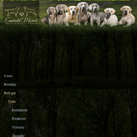
O nás
Novinky
Naši psi
Tyler
Rodokmen
Předkové
Výstavy
Zkoušky