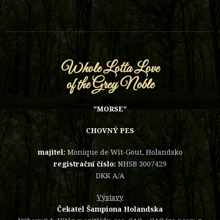
Whole Lotta Love
of the Grey Noble
"MORSE"
CHOVNÝ PES
majitel:
Monique de Wit-Gout, Holandsko
registrační číslo:
NHSB 3007429
DKK A/A
Výstavy
Čekatel Šampiona Holandska