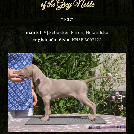
of the Grey Noble
"ICE"
majitel:
VJ Schokker-Baron, Holandsko
registrační číslo:
NHSB 3007425