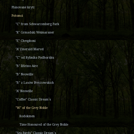
Plánované krytí
Potomci
"C" from Schwarzenberg Park
"R" Grmadski Weimaraner
"E" Chesphoni
"A" Emerald Marvel
"C" od Rybníka Podhoráku
"B" Ilfirino Aire
"B" Neowille
"B" z Lasów Preczowskich
"A" Neowille
"Coffee" Classic Dream´s
"W" of the Grey Noble
Rodokmen
Time Honoured of the Grey Noble
"Sea Birds" Classic Dream´s