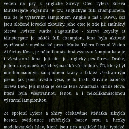
veden na psy z anglické Sirevy. Otec Tylera Sireva
Minstergate Paganini je tzv. anglickým full championem,
tzn. že je výstavním šampionem Anglie a má i SGWC, což
jsou složené lovecké zkoušky. Jeho otec je zde již zmíněný
Sireva Twister. Matka Paganiniho - Sireva Royalty at
Minstergate je taktéž full champion, fena byla aktivně
využívaná v myslivecké praxi. Matka Tylera Eternal Vision
At Sirius Nova, je několikanásobná výstavní šampionka a je
i všestranná fena. Její otec je anglický pes Sireva Drake,
jeden z nejúspěšnějších výmaráků všech dob v ČR, který byl
mnohonásobným šampionem krásy a taktéž všestranným
psem. Jak jsem uvedla výše, je to bratr Shiviné babičky
Sireva Dew. Její matka je česká fena Anastasia Sirius Nova,
která byla všestrannou fenou a i několikanásobnou
výstavní šampionkou.
Ze spojení Tylera a Shivy očekáváme štěňátka silných
koster, světlounce stříbřitých barev srsti a hezky
modelovaných hlav, které jsou pro anglické linie typické.