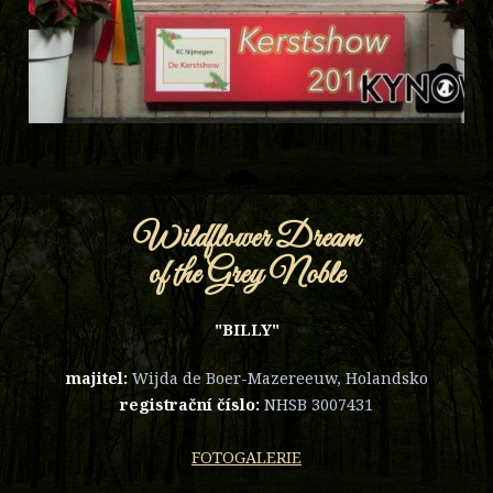
Wildflower Dream
of the Grey Noble
"BILLY"
majitel:
Wijda de Boer-Mazereeuw, Holandsko
registrační číslo:
NHSB 3007431
FOTOGALERIE