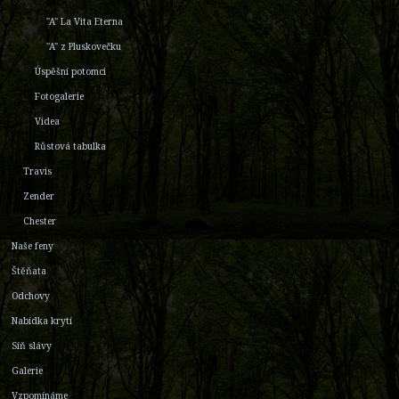
"A" La Vita Eterna
"A" z Pluskovečku
Úspěšní potomci
Fotogalerie
Videa
Růstová tabulka
Travis
Zender
Chester
Naše feny
Štěňata
Odchovy
Nabídka krytí
Síň slávy
Galerie
Vzpomínáme