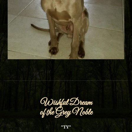
Wishful Dream
of the Grey Noble
"TY"