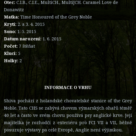
Otec:
C.I.B., C.I.E., MultiCH., MultiJCH. Caramel Love de
Donawitz
Matka:
Time Honoured of the Grey Noble
Krytí:
2. a 3. 4. 2015
Sono:
1. 5. 2015
Datum narození:
1. 6. 2015
Počet:
7 štěňat
Kluci:
5
Holky:
2
INFORMACE O VRHU
Shiva pochází z holandské chovatelské stanice of the Grey
Noble. Tato CHS se zabývá chovem výmarských ohařů téměř
40 let a často ve svém chovu používá psy anglické krve. Její
majitelka je rozhodčí z exteriéru pro FCI VII a VII, běžně
posuzuje výstavy po celé Evropě, Anglie není výjimkou.