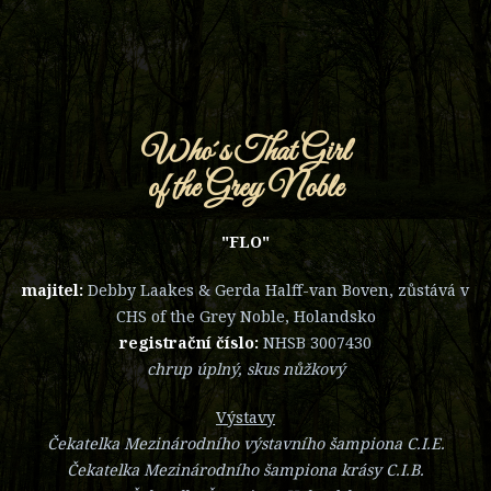
Who´s That Girl
of the Grey Noble
"FLO"
majitel:
Debby Laakes & Gerda Halff-van Boven, zůstává v
CHS of the Grey Noble, Holandsko
registrační číslo:
NHSB 3007430
chrup úplný, skus nůžkový
Výstavy
Čekatelka Mezinárodního výstavního šampiona C.I.E.
Čekatelka Mezinárodního šampiona krásy C.I.B.