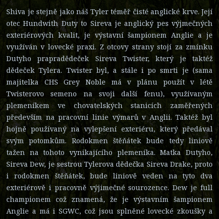
Shiva je stejně jako náš Tyler téměř čisté anglické krve. Její
otec Hundwith Duty to Sireva je anglický pes výjmečných
exteriérových kvalit, je výstavní šampionem Anglie a je
využíván v lovecké praxi. Z otcovy strany stojí za zmínku
Dutyho prapradědeček Sireva Twister, který je taktéž
dědeček Tylera. Twister byl, a stále i po smrti je (sama
majitelka CHS Grey Noble má v plánu použít v létě
Twisterovo semeno na svoji další fenu), využívaným
plemeníkem ve chovatelských stanicích zaměřených
především na pracovní linie výmarů v Anglii. Taktéž byl
hojně používaný na vylepšení exteriéru, který předával
svým potomkům. Rodokmen štěňátek bude tedy liniově
tažen na tohoto vynikajícího plemeníka. Matka Dutyho,
Sireva Dew, je sestrou Tylerova dědečka Sireva Drake, proto
i rodokmen štěňátek, bude liniově veden na tyto dva
exteriérově i pracovně výjimečné sourozence. Dew je full
championem což znamená, že je výstavním šampionem
Anglie a má i SGWC, což jsou splněné lovecké zkoušky a