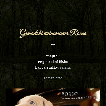
Grmadski weimaraner Rosso
""
majitel:
registrační číslo:
barva stužky:
zelená
Fotogalerie