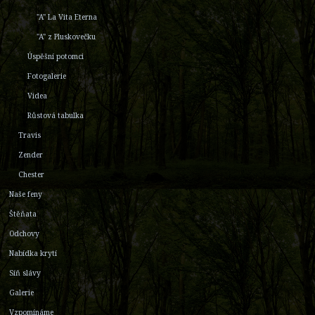
"A" La Vita Eterna
"A" z Pluskovečku
Úspěšní potomci
Fotogalerie
Videa
Růstová tabulka
Travis
Zender
Chester
Naše feny
Štěňata
Odchovy
Nabídka krytí
Síň slávy
Galerie
Vzpomínáme