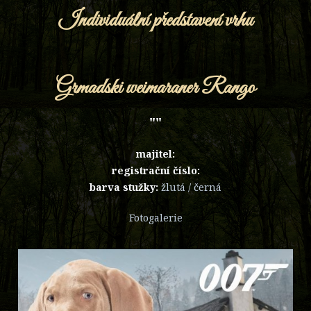
Individuální představení vrhu
Grmadski weimaraner Rango
""
majitel:
registrační číslo:
barva stužky:
žlutá / černá
Fotogalerie