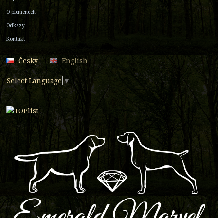
O plemenech
Odkazy
Kontakt
Česky
English
Select Language
▼