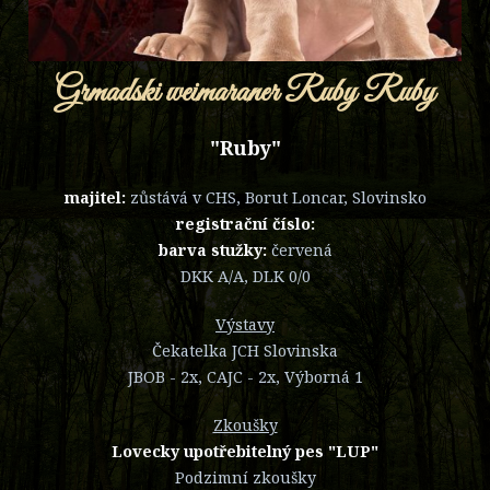
Grmadski weimaraner Ruby Ruby
"Ruby"
majitel:
zůstává v CHS, Borut Loncar, Slovinsko
registrační číslo:
barva stužky:
červená
DKK A/A, DLK 0/0
Výstavy
Čekatelka JCH Slovinska
JBOB - 2x, CAJC - 2x, Výborná 1
Zkoušky
Lovecky upotřebitelný pes "LUP"
Podzimní zkoušky