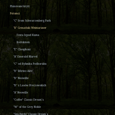
Plánované krytí
Potomci
"C" from Schwarzenberg Park
"R" Grmadski Weimaraner
Festa Izpod Kuma
Rodokmen
"E" Chesphoni
"A" Emerald Marvel
"C" od Rybníka Podhoráku
"B" Ilfirino Aire
"B" Neowille
"B" z Lasów Preczowskich
"A" Neowille
"Coffee" Classic Dream´s
"W" of the Grey Noble
"Sea Birds" Classic Dream´s