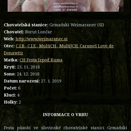
Chovatelská stanice:
Grmadski Weimaraner (SI)
Chovatel:
Borut Lončar
Web:
http://www.weimaranec.si
Otec:
C.I.B., C.I.E., MultiCH., MultiJCH. Caramel Love de
Donawitz
Matka:
CH Festa Izpod Kuma
Krytí:
25. 11. 2018
Sono:
24. 12. 2018
Datum narození:
27. 1. 2019
Počet:
6
Kluci:
4
Holky:
2
INFORMACE O VRHU
Festa působí ve slovinské chovatelské stanici Grmadski