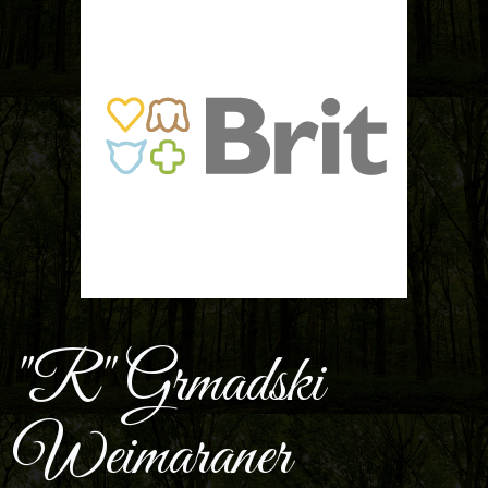
"R" Grmadski
Weimaraner