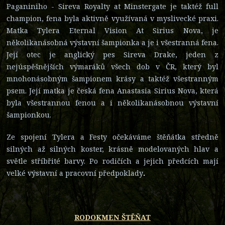
Paganiniho - Sireva Royalty at Minstergate je taktéž full
champion, fena byla aktivně využívaná v myslivecké praxi.
Matka Tylera Eternal Vision At Sirius Nova, je
několikanásobná výstavní šampionka a je i všestranná fena.
Její otec je anglický pes Sireva Drake, jeden z
nejúspěšnějších výmaráků všech dob v ČR, který byl
mnohonásobným šampionem krásy a taktéž všestranným
psem. Její matka je česká fena Anastasia Sirius Nova, která
byla všestrannou fenou a i několikanásobnou výstavní
šampionkou.
Ze spojení Tylera a Festy očekáváme štěňátka středně
silných až silných koster, krásně modelovaných hlav a
světle stříbřité barvy. Po rodičích a jejich předcích mají
velké výstavní a pracovní předpoklady
.
RODOKMEN ŠTĚŇAT