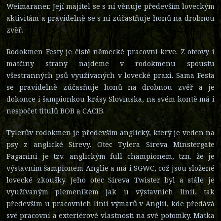
Weimaraner. Její majitel se s ní věnuje především loveckým
aktivitám a pravidelně se s ní zúčastňuje honů na drobnou
zvěř.
Rodokmen Festy je čistě německé pracovní krve. Z otcovy i
matčiny strany najdeme v rodokmenu spoustu
všestranných psů využívaných v lovecké praxi. Sama Festa
se pravidelně zúčasňuje honů na drobnou zvěř a je
dokonce i šampionkou krásy Slovinska, na svém kontě má i
nespočet titulů BOB a CACIB.
Tylerův rodokmen je především anglický, který je veden na
psy z anglické Sirevy. Otec Tylera Sireva Minstergate
Paganini je tzv. anglickým full championem, tzn. že je
výstavním šampionem Anglie a má i SGWC, což jsou složené
lovecké zkoušky. Jeho otec Sireva Twister byl a stále je
využívaným plemeníkem jak u výstavních linií, tak
především u pracovních linií výmarů v Anglii, kde předává
své pracovní a exteriérové vlastnosti na své potomky. Matka