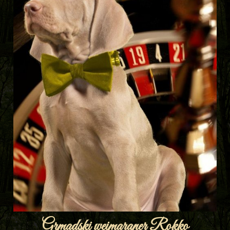
Grmadski weimaraner Rokko