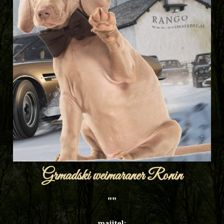
Grmadski weimaraner Ronin
""
majitel: