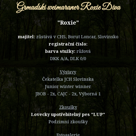
Grmadski weimaraner Roxie Diva
"Roxie"
majitel:
zůstává v CHS, Borut Loncar, Slovinsko
registrační číslo:
barva stužky:
růžová
DKK A/A, DLK 0/0
Výstavy
Čekatelka JCH Slovinska
Junior winter winner
JBOB - 2x, CAJC - 2x, Výborná 1
Zkoušky
Lovecky upotřebitelný pes "LUP"
Podzimní zkoušky
Fotogalerie