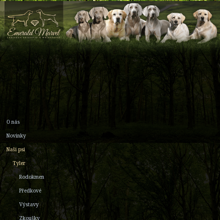
O nás
Novinky
Naši psi
Tyler
Rodokmen
Předkové
Výstavy
Zkoušky