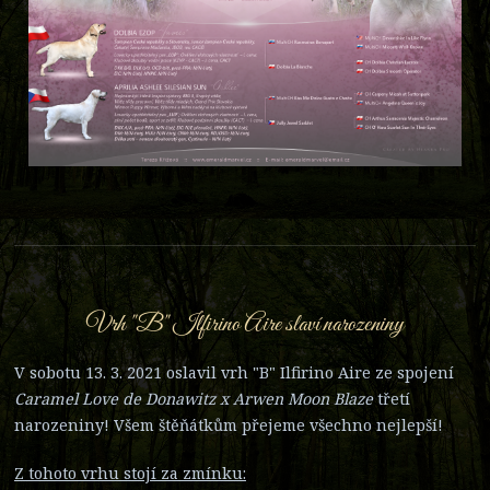
Vrh "B" Ilfirino Aire slaví narozeniny
V sobotu 13. 3. 2021 oslavil vrh "B" Ilfirino Aire ze spojení
Caramel Love de Donawitz x Arwen Moon Blaze
třetí
narozeniny! Všem štěňátkům přejeme všechno nejlepší!
Z tohoto vrhu stojí za zmínku: