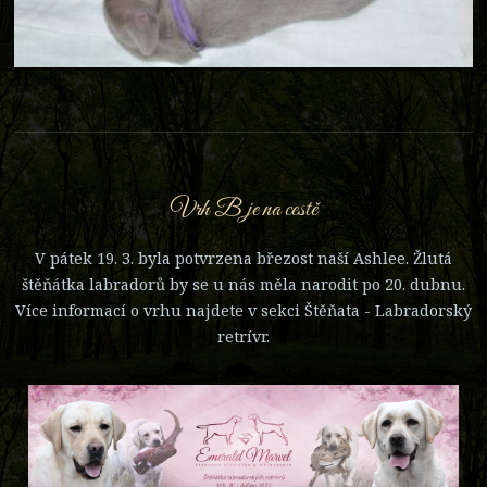
Vrh B je na cestě
V pátek 19. 3. byla potvrzena březost naší Ashlee. Žlutá
štěňátka labradorů by se u nás měla narodit po 20. dubnu.
Více informací o vrhu najdete v sekci Štěňata - Labradorský
retrívr.