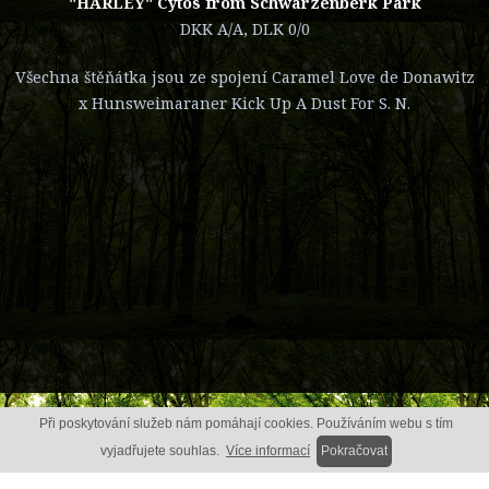
"HARLEY" Cytos from Schwarzenberk Park
DKK A/A, DLK 0/0
Všechna štěňátka jsou ze spojení Caramel Love de Donawitz
x Hunsweimaraner Kick Up A Dust For S. N.
Při poskytování služeb nám pomáhají cookies. Používáním webu s tím
vyjadřujete souhlas.
Více informací
Pokračovat