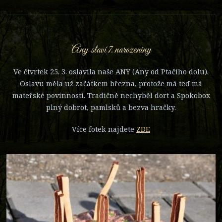
Any slaví 7. narozeniny
Ve čtvrtek 25. 3. oslavila naše ANY (Any od Ptačího dolu).
Oslavu měla už začátkem března, protože má teď má
mateřské povinnosti. Tradičně nechyběl dort a Spokobox
plný dobrot, pamlsků a bezva hračky.
Více fotek najdete
ZDE