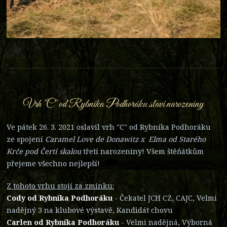
Vrh "C" od Rybníka Podhoráku slaví narozeniny
Ve pátek 26. 3. 2021 oslavil vrh "C" od Rybníka Podhoráku
ze spojení
Caramel Love de Donawitz x Elma od Starého
Krče pod Čertí skalou
třetí narozeniny! Všem štěňátkům
přejeme všechno nejlepší!
Z tohoto vrhu stojí za zmínku:
Cody od Rybníka Podhoráku
- Čekatel JCH CZ, CAJC, Velmi
nadějný 3 na klubové výstavě, Kandidát chovu
Carlen od Rybníka Podhoráku
- Velmi nadějná, Výborná