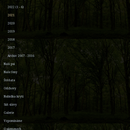
2022 (1 - 6)
2021
2020
2019
2018
2017
Archiv 2007 - 2016
Naši psi
Naše feny
Štěňata
Odchovy
Nabídka krytí
Síň slávy
Galerie
Vzpomínáme
O plemenech