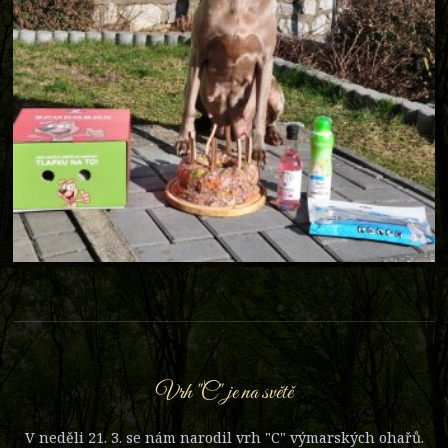
Vrh "C" je na světě
V neděli 21. 3. se nám narodil vrh "C" výmarských ohařů.